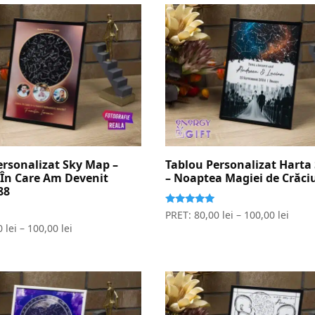
ersonalizat Sky Map –
Tablou Personalizat Harta 
În Care Am Devenit
– Noaptea Magiei de Crăci
88
Evaluat la
PRET:
80,00
lei
–
100,00
lei
5.00
0
lei
–
100,00
lei
stele din 5