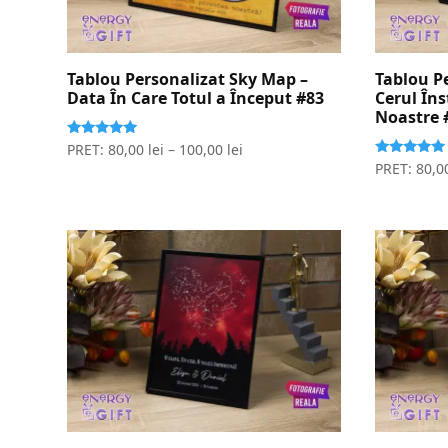
Tablou Personalizat Sky Map –
Tablou P
Data În Care Totul a Început #83
Cerul Îns
Noastre 
Evaluat la
PRET:
80,00
lei
–
100,00
lei
5.00
Evaluat la
PRET:
80,0
stele din 5
5.00
stele din 5