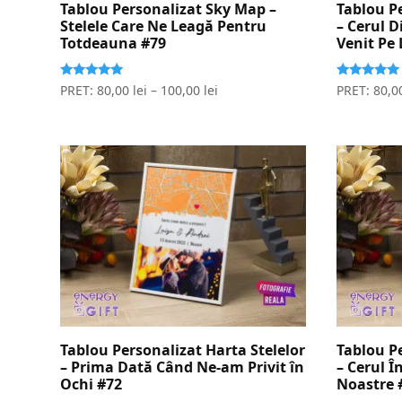
Tablou Personalizat Sky Map –
Tablou Pe
Stelele Care Ne Leagă Pentru
– Cerul D
Totdeauna #79
Venit Pe
Evaluat la
Evaluat la
PRET:
80,00
lei
–
100,00
lei
PRET:
80,0
5.00
5.00
stele din 5
stele din 5
Tablou Personalizat Harta Stelelor
Tablou Pe
– Prima Dată Când Ne-am Privit în
– Cerul Î
Ochi #72
Noastre 