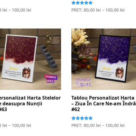
Evaluat la
0
lei
–
100,00
lei
PRET:
80,00
lei
–
100,00
lei
5.00
stele din 5
rsonalizat Harta Stelelor
Tablou Personalizat Harta 
de deasupra Nunții
– Ziua În Care Ne-am Îndră
#63
#62
Evaluat la
0
lei
–
100,00
lei
PRET:
80,00
lei
–
100,00
lei
5.00
stele din 5