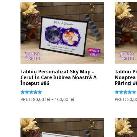
după
evaluarea
medie
Tablou Personalizat Sky Map –
Tablou P
Cerul În Care Iubirea Noastră A
Noaptea 
Început #86
Părinți #
Evaluat la
Evaluat la
PRET:
80,00
lei
–
100,00
lei
PRET:
80,0
5.00
5.00
stele din 5
stele din 5