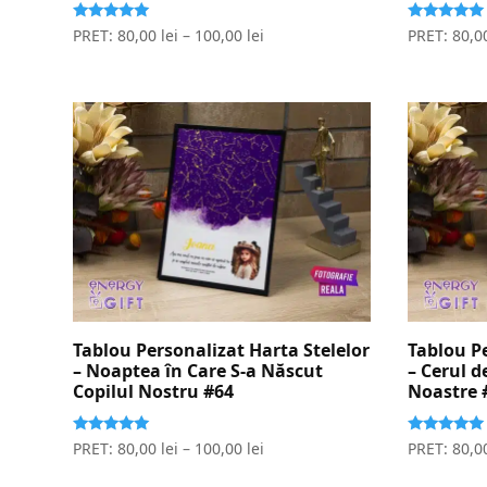
Evaluat la
Evaluat la
PRET:
80,00
lei
–
100,00
lei
PRET:
80,0
5.00
5.00
stele din 5
stele din 5
Tablou Personalizat Harta Stelelor
Tablou Pe
– Noaptea în Care S-a Născut
– Cerul 
Copilul Nostru #64
Noastre 
Evaluat la
Evaluat la
PRET:
80,00
lei
–
100,00
lei
PRET:
80,0
5.00
5.00
stele din 5
stele din 5