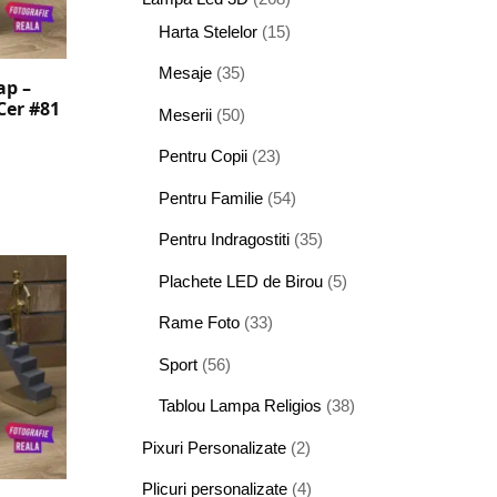
Harta Stelelor
(15)
Mesaje
(35)
ap –
Cer #81
Meserii
(50)
Pentru Copii
(23)
Pentru Familie
(54)
Pentru Indragostiti
(35)
Plachete LED de Birou
(5)
Rame Foto
(33)
Sport
(56)
Tablou Lampa Religios
(38)
Pixuri Personalizate
(2)
Plicuri personalizate
(4)