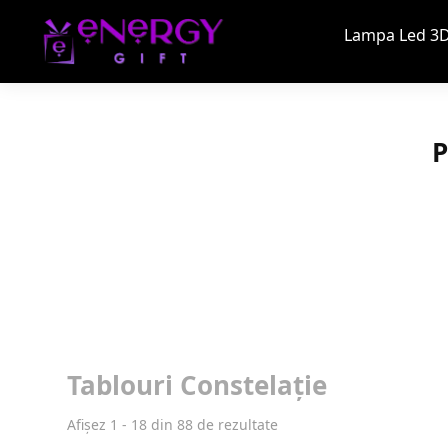
Lampa Led 3D
P
Tablouri Constelație
Sortat
Afișez 1 - 18 din 88 de rezultate