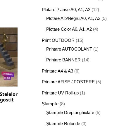
Plotare Planse A0, A1, A2
(12)
Plotare Alb/Negru A0, A1, A2
(5)
Plotare Color A0, A1, A2
(4)
Print OUTDOOR
(15)
Printare AUTOCOLANT
(1)
Printare BANNER
(14)
Printare A4 & A3
(6)
Printare AFISE / POSTERE
(5)
Printare UV Roll-up
(1)
Stelelor
gostit
Ștampile
(8)
Ştampile Dreptunghiulare
(5)
Ștampile Rotunde
(3)