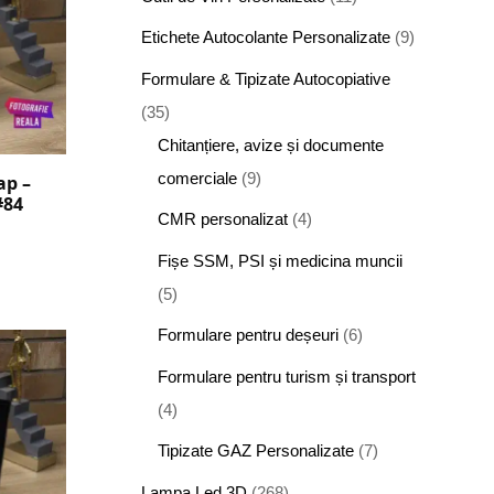
Etichete Autocolante Personalizate
(9)
Formulare & Tipizate Autocopiative
(35)
Chitanțiere, avize și documente
comerciale
(9)
ap –
#84
CMR personalizat
(4)
Fișe SSM, PSI și medicina muncii
(5)
Formulare pentru deșeuri
(6)
Formulare pentru turism și transport
(4)
Tipizate GAZ Personalizate
(7)
Lampa Led 3D
(268)