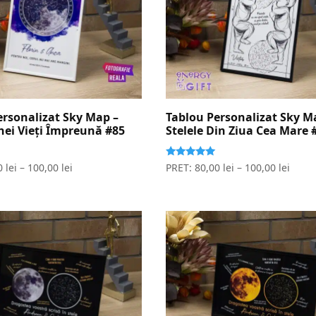
ersonalizat Sky Map –
Tablou Personalizat Sky M
nei Vieți Împreună #85
Stelele Din Ziua Cea Mare 
Evaluat la
0
lei
–
100,00
lei
PRET:
80,00
lei
–
100,00
lei
5.00
stele din 5