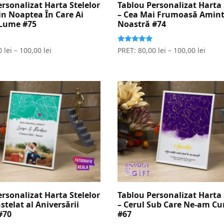
rsonalizat Harta Stelelor
Tablou Personalizat Harta 
in Noaptea În Care Ai
– Cea Mai Frumoasă Amint
 Lume #75
Noastră #74
Evaluat la
0
lei
–
100,00
lei
PRET:
80,00
lei
–
100,00
lei
5.00
stele din 5
rsonalizat Harta Stelelor
Tablou Personalizat Harta 
nstelat al Aniversării
– Cerul Sub Care Ne-am C
#70
#67