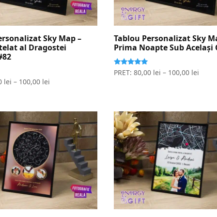
ersonalizat Sky Map –
Tablou Personalizat Sky M
telat al Dragostei
Prima Noapte Sub Același 
#82
Evaluat la
PRET:
80,00
lei
–
100,00
lei
5.00
0
lei
–
100,00
lei
stele din 5