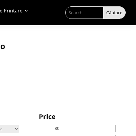
de Printare
ro
Price
Preț
Preț