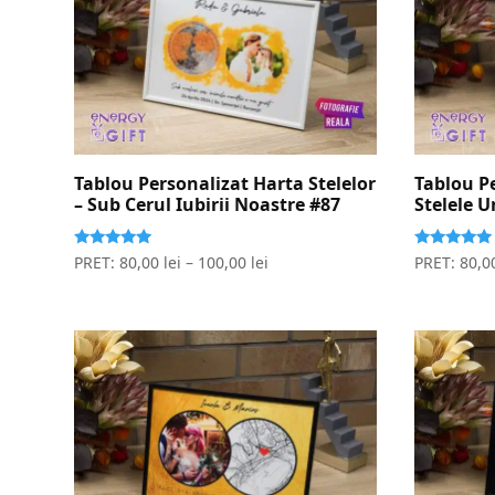
Tablou Personalizat Harta Stelelor
Tablou P
– Sub Cerul Iubirii Noastre #87
Stelele U
Evaluat la
Evaluat la
PRET:
80,00
lei
–
100,00
lei
PRET:
80,0
5.00
5.00
stele din 5
stele din 5