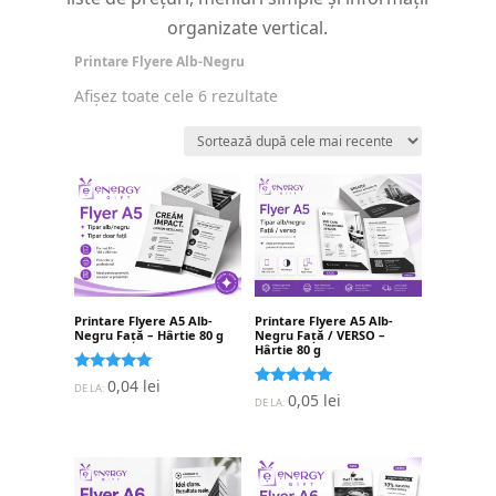
organizate vertical.
Printare Flyere Alb-Negru
Sortat
Afișez toate cele 6 rezultate
după
cele
mai
recente
Printare Flyere A5 Alb-
Printare Flyere A5 Alb-
Negru Față – Hârtie 80 g
Negru Față / VERSO –
Hârtie 80 g
Evaluat la
0,04
lei
DE LA:
5.00
Evaluat la
0,05
lei
DE LA:
stele din 5
5.00
stele din 5