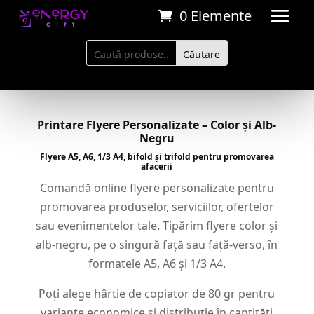
0 Elemente
Printare Flyere Personalizate – Color și Alb-
Negru
Flyere A5, A6, 1/3 A4, bifold și trifold pentru promovarea
afacerii
Comandă online flyere personalizate pentru
promovarea produselor, serviciilor, ofertelor
sau evenimentelor tale. Tipărim flyere color și
alb-negru, pe o singură față sau față-verso, în
formatele A5, A6 și 1/3 A4.
Poți alege hârtie de copiator de 80 gr pentru
variante economice și distribuție în cantități