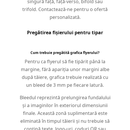
singură față, față-verso, bifold sau
trifold. Contactează-ne pentru o ofertă
personalizată.
Pregătirea fișierului pentru tipar
Cum trebuie pregătită grafica flyerului?
Pentru ca flyerul să fie tipărit până la
margine, fără apariția unor margini albe
după tăiere, grafica trebuie realizată cu
un bleed de 3 mm pe fiecare latură.
Bleedul reprezintă prelungirea fundalului
și a imaginilor în exteriorul dimensiunii
finale. Această zonă suplimentară este
eliminată în timpul tăierii și nu trebuie să
conțină texte, logo-uri, coduri QR sau