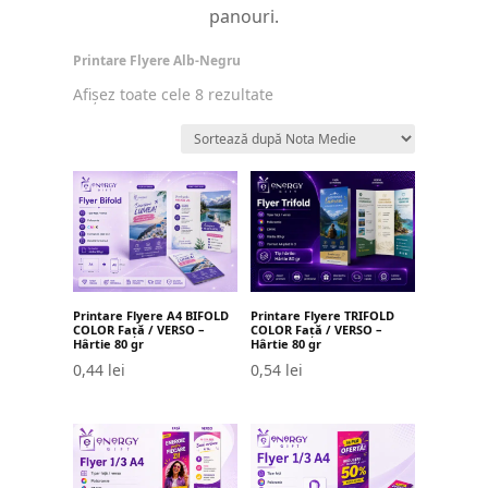
panouri.
Printare Flyere Alb-Negru
Sortat
Afișez toate cele 8 rezultate
după
evaluarea
medie
Printare Flyere TRIFOLD
Printare Flyere A4 BIFOLD
COLOR Față / VERSO –
COLOR Față / VERSO –
Hârtie 80 gr
Hârtie 80 gr
0,54
lei
0,44
lei