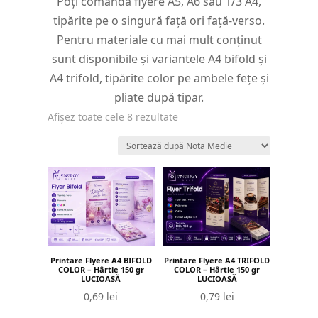
Poți comanda flyere A5, A6 sau 1/3 A4,
tipărite pe o singură față ori față-verso.
Pentru materiale cu mai mult conținut
sunt disponibile și variantele A4 bifold și
A4 trifold, tipărite color pe ambele fețe și
pliate după tipar.
Sortat
Afișez toate cele 8 rezultate
după
evaluarea
medie
Printare Flyere A4 BIFOLD
Printare Flyere A4 TRIFOLD
COLOR – Hârtie 150 gr
COLOR – Hârtie 150 gr
LUCIOASĂ
LUCIOASĂ
0,69
lei
0,79
lei