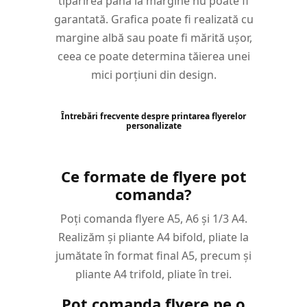
tipărirea până la margine nu poate fi
garantată. Grafica poate fi realizată cu
margine albă sau poate fi mărită ușor,
ceea ce poate determina tăierea unei
mici porțiuni din design.
Întrebări frecvente despre printarea flyerelor
personalizate
Ce formate de flyere pot
comanda?
Poți comanda flyere A5, A6 și 1/3 A4.
Realizăm și pliante A4 bifold, pliate la
jumătate în format final A5, precum și
pliante A4 trifold, pliate în trei.
Pot comanda flyere pe o