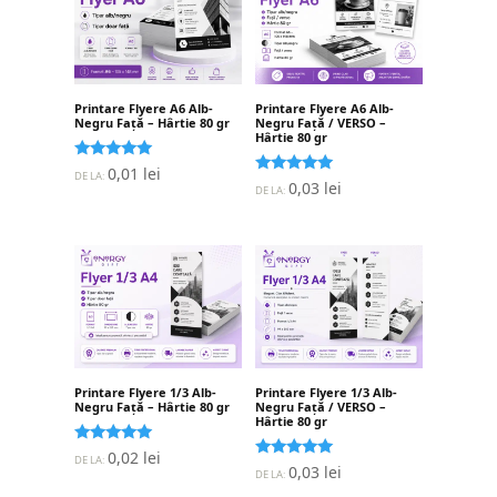
Printare Flyere A6 Alb-
Printare Flyere A6 Alb-
Negru Față – Hârtie 80 gr
Negru Față / VERSO –
Hârtie 80 gr
Evaluat la
0,01
lei
DE LA:
5.00
Evaluat la
0,03
lei
DE LA:
stele din 5
5.00
stele din 5
Printare Flyere 1/3 Alb-
Printare Flyere 1/3 Alb-
Negru Față – Hârtie 80 gr
Negru Față / VERSO –
Hârtie 80 gr
Evaluat la
0,02
lei
DE LA:
5.00
Evaluat la
0,03
lei
DE LA:
stele din 5
5.00
stele din 5