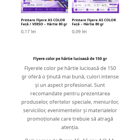
Printare Flyere A5 COLOR
Printare Flyere A5 COLOR
Față / VERSO – Hârtie 80 gr
Față – Hârtie 80 gr
0,17
lei
0,09
lei
Flyere color pe hârtie lucioasă de 150 gr
Flyerele color pe hârtie lucioasă de 150
gr oferă o ținută mai bună, culori intense
și un aspect profesional. Sunt
recomandate pentru prezentarea
produselor, ofertelor speciale, meniurilor,
serviciilor, evenimentelor și materialelor
promoționale care trebuie să atragă
atenția.