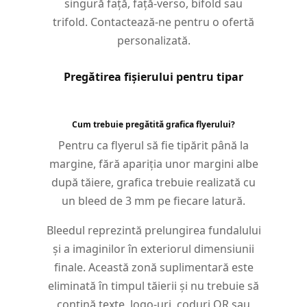
singură față, față-verso, bifold sau
trifold. Contactează-ne pentru o ofertă
personalizată.
Pregătirea fișierului pentru tipar
Cum trebuie pregătită grafica flyerului?
Pentru ca flyerul să fie tipărit până la
margine, fără apariția unor margini albe
după tăiere, grafica trebuie realizată cu
un bleed de 3 mm pe fiecare latură.
Bleedul reprezintă prelungirea fundalului
și a imaginilor în exteriorul dimensiunii
finale. Această zonă suplimentară este
eliminată în timpul tăierii și nu trebuie să
conțină texte, logo-uri, coduri QR sau