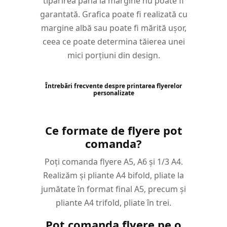
tipărirea până la margine nu poate fi
garantată. Grafica poate fi realizată cu
margine albă sau poate fi mărită ușor,
ceea ce poate determina tăierea unei
mici porțiuni din design.
Întrebări frecvente despre printarea flyerelor
personalizate
Ce formate de flyere pot
comanda?
Poți comanda flyere A5, A6 și 1/3 A4.
Realizăm și pliante A4 bifold, pliate la
jumătate în format final A5, precum și
pliante A4 trifold, pliate în trei.
Pot comanda flyere pe o