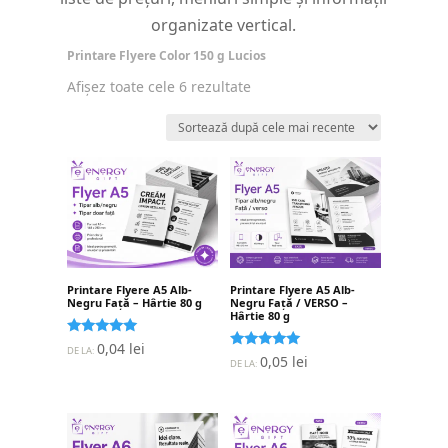
organizate vertical.
Printare Flyere Color 150 g Lucios
Sortat
Afișez toate cele 6 rezultate
după
cele
mai
recente
Printare Flyere A5 Alb-
Printare Flyere A5 Alb-
Negru Față – Hârtie 80 g
Negru Față / VERSO –
Hârtie 80 g
Evaluat la
0,04
lei
DE LA:
5.00
Evaluat la
0,05
lei
DE LA:
stele din 5
5.00
stele din 5