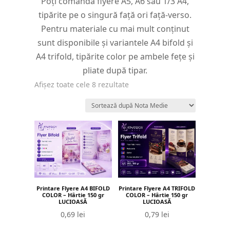
Poți comanda flyere A5, A6 sau 1/3 A4,
tipărite pe o singură față ori față-verso.
Pentru materiale cu mai mult conținut
sunt disponibile și variantele A4 bifold și
A4 trifold, tipărite color pe ambele fețe și
pliate după tipar.
Sortat
Afișez toate cele 8 rezultate
după
evaluarea
medie
Printare Flyere A4 BIFOLD
Printare Flyere A4 TRIFOLD
COLOR – Hârtie 150 gr
COLOR – Hârtie 150 gr
LUCIOASĂ
LUCIOASĂ
0,69
lei
0,79
lei