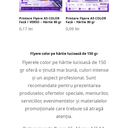
Printare Flyere A5 COLOR
Printare Flyere A5 COLOR
Față / VERSO – Hârtie 80 gr
Față – Hârtie 80 gr
0,17
lei
0,09
lei
Flyere color pe hârtie lucioasă de 150 gr
Flyerele color pe hârtie lucioasă de 150
gr oferă o ținută mai bună, culori intense
și un aspect profesional. Sunt
recomandate pentru prezentarea
produselor, ofertelor speciale, meniurilor,
serviciilor, evenimentelor și materialelor
promoționale care trebuie să atragă
atenția.