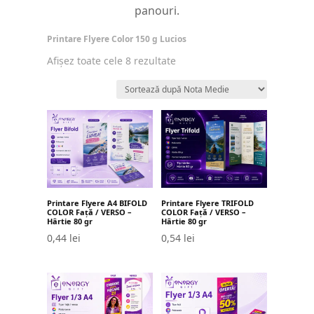
panouri.
Printare Flyere Color 150 g Lucios
Sortat
Afișez toate cele 8 rezultate
după
evaluarea
medie
Printare Flyere TRIFOLD
Printare Flyere A4 BIFOLD
COLOR Față / VERSO –
COLOR Față / VERSO –
Hârtie 80 gr
Hârtie 80 gr
0,54
lei
0,44
lei