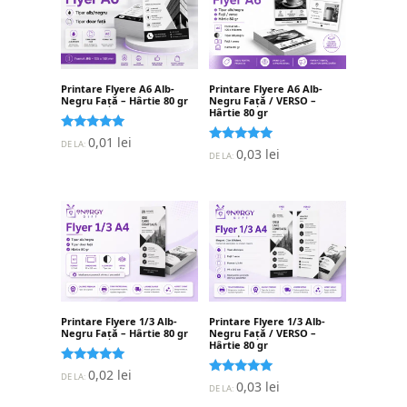
Printare Flyere A6 Alb-
Printare Flyere A6 Alb-
Negru Față – Hârtie 80 gr
Negru Față / VERSO –
Hârtie 80 gr
Evaluat la
0,01
lei
DE LA:
5.00
Evaluat la
0,03
lei
DE LA:
stele din 5
5.00
stele din 5
Printare Flyere 1/3 Alb-
Printare Flyere 1/3 Alb-
Negru Față – Hârtie 80 gr
Negru Față / VERSO –
Hârtie 80 gr
Evaluat la
0,02
lei
DE LA:
5.00
Evaluat la
0,03
lei
DE LA:
stele din 5
5.00
stele din 5