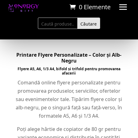
0 Elemente
Printare Flyere Personalizate – Color și Alb-
Negru
Flyere A5, A6, 1/3 A4, bifold și trifold pentru promovarea
afacerii
Comandă online flyere personalizate pentru
promovarea produselor, serviciilor, ofertelor
sau evenimentelor tale. Tipărim flyere color și
alb-negru, pe o singură față sau față-verso, în
formatele A5, A6 și 1/3 A4.
Poți alege hârtie de copiator de 80 gr pentru
variante economice și distribuție în cantități