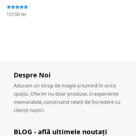
Evaluat la
137,00
lei
5.00
stele din 5
Despre Noi
Aducem un strop de magie și lumină în orice
spațiu. Oferim nu doar produse, ci experiențe
memorabile, construind relații de încredere cu
clienții noștri.
BLOG - află ultimele noutați