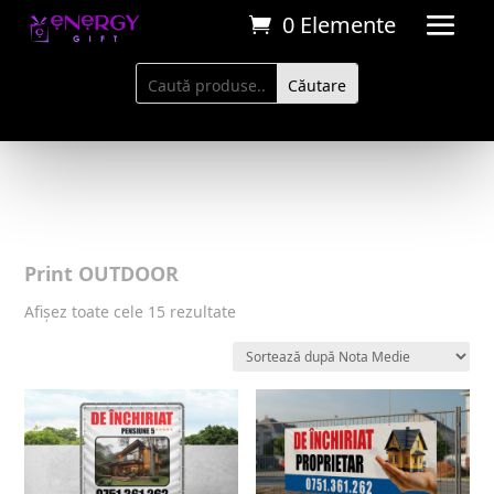
0 Elemente
Print OUTDOOR
Sortat
Afișez toate cele 15 rezultate
după
evaluarea
medie