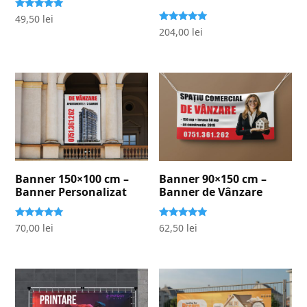
Evaluat la
49,50
lei
5.00
Evaluat la
204,00
lei
stele din 5
5.00
stele din 5
Banner 150×100 cm –
Banner 90×150 cm –
Banner Personalizat
Banner de Vânzare
Evaluat la
Evaluat la
70,00
lei
62,50
lei
5.00
5.00
stele din 5
stele din 5