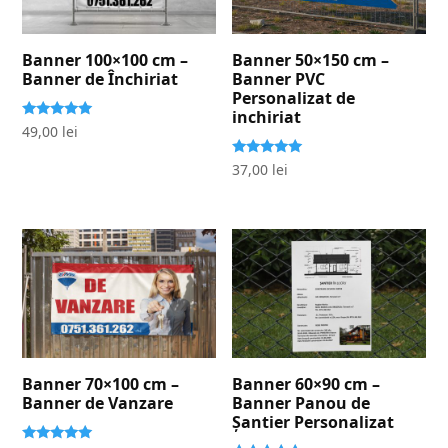
Banner 100×100 cm –
Banner 50×150 cm –
Banner de Închiriat
Banner PVC
Personalizat de
inchiriat
Evaluat la
49,00
lei
5.00
stele din 5
Evaluat la
37,00
lei
5.00
stele din 5
Banner 70×100 cm –
Banner 60×90 cm –
Banner de Vanzare
Banner Panou de
Șantier Personalizat