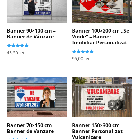
Banner 90×100 cm –
Banner 100×200 cm „Se
Banner de Vânzare
Vinde” – Banner
Imobiliar Personalizat
Evaluat la
43,50
lei
5.00
Evaluat la
96,00
lei
stele din 5
5.00
stele din 5
Banner 70×150 cm –
Banner 150×300 cm –
Banner de Vanzare
Banner Personalizat
Vulcanizare