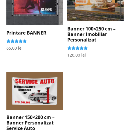
Banner 100×250 cm –
Printare BANNER
Banner Imobiliar
Personalizat
Evaluat la
65,00
lei
5.00
Evaluat la
120,00
lei
stele din 5
5.00
stele din 5
Banner 150×200 cm –
Banner Personalizat
Service Auto