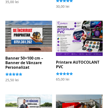
Evaluat la
35,00
lei
5.00
Evaluat la
30,00
lei
stele din 5
5.00
stele din 5
Banner 50×100 cm –
Printare AUTOCOLANT
Banner de Vânzare
PVC
Personalizat
Evaluat la
65,00
lei
Evaluat la
25,50
lei
5.00
5.00
stele din 5
stele din 5