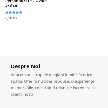
Personalizate – Ovale
5×3 cm
Evaluat la
0,10
lei
5.00
stele din 5
Despre Noi
Aducem un strop de magie și lumină în orice
spațiu. Oferim nu doar produse, ci experiențe
memorabile, construind relații de încredere cu
clienții noștri.