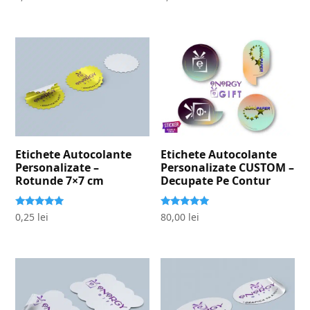
5.00
5.00
stele din 5
stele din 5
Etichete Autocolante
Etichete Autocolante
Personalizate –
Personalizate CUSTOM –
Rotunde 7×7 cm
Decupate Pe Contur
Evaluat la
Evaluat la
0,25
lei
80,00
lei
5.00
5.00
stele din 5
stele din 5