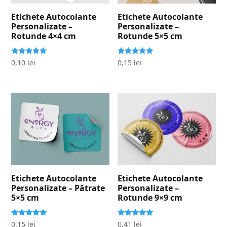
Etichete Autocolante
Etichete Autocolante
Personalizate –
Personalizate –
Rotunde 4×4 cm
Rotunde 5×5 cm
Evaluat la
Evaluat la
0,10
lei
0,15
lei
5.00
5.00
stele din 5
stele din 5
Etichete Autocolante
Etichete Autocolante
Personalizate – Pătrate
Personalizate –
5×5 cm
Rotunde 9×9 cm
Evaluat la
Evaluat la
0,15
lei
0,41
lei