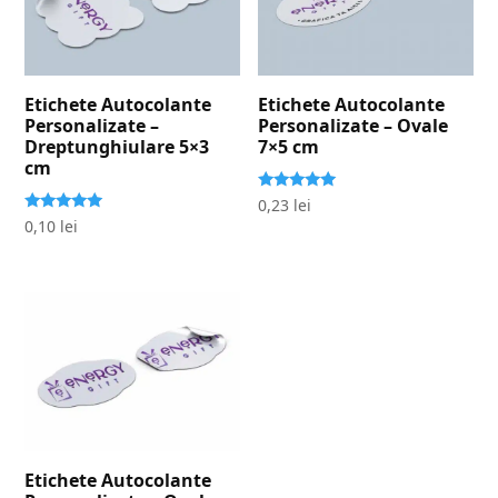
Etichete Autocolante
Etichete Autocolante
Personalizate –
Personalizate – Ovale
Dreptunghiulare 5×3
7×5 cm
cm
Evaluat la
0,23
lei
5.00
Evaluat la
0,10
lei
stele din 5
5.00
stele din 5
Etichete Autocolante