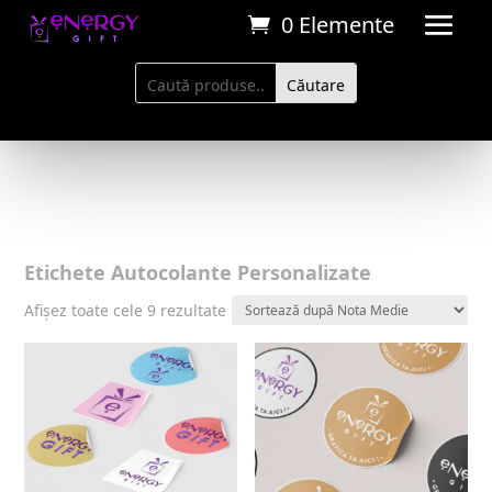
0 Elemente
Etichete Autocolante Personalizate
Sortat
Afișez toate cele 9 rezultate
după
evaluarea
medie