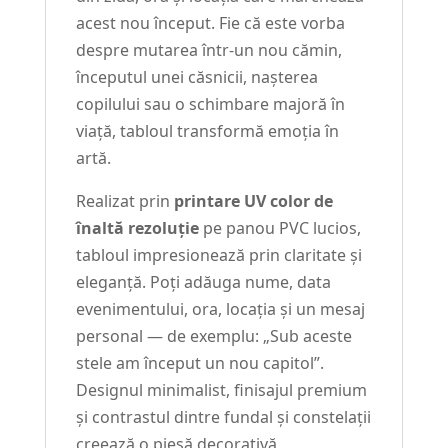
acest nou început. Fie că este vorba
despre mutarea într-un nou cămin,
începutul unei căsnicii, nașterea
copilului sau o schimbare majoră în
viață, tabloul transformă emoția în
artă.
Realizat prin
printare UV color de
înaltă rezoluție
pe panou PVC lucios,
tabloul impresionează prin claritate și
eleganță. Poți adăuga nume, data
evenimentului, ora, locația și un mesaj
personal — de exemplu: „Sub aceste
stele am început un nou capitol”.
Designul minimalist, finisajul premium
și contrastul dintre fundal și constelații
creează o piesă decorativă