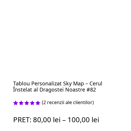
Tablou Personalizat Sky Map – Cerul
Înstelat al Dragostei Noastre #82
(
2
recenzii ale clientilor)
Evaluat la
5.00
din 5
PRET:
80,00
lei
–
100,00
lei
pe baza a
evaluări
de la