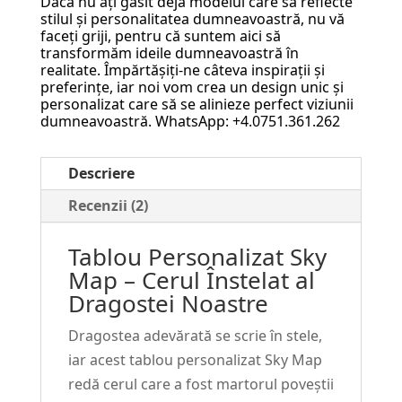
Dacă nu ați găsit deja modelul care să reflecte
–
stilul și personalitatea dumneavoastră, nu vă
Cerul
faceți griji, pentru că suntem aici să
transformăm ideile dumneavoastră în
Înstelat
realitate. Împărtășiți-ne câteva inspirații și
al
preferințe, iar noi vom crea un design unic și
personalizat care să se alinieze perfect viziunii
Dragostei
dumneavoastră. WhatsApp: +4.0751.361.262
Noastre
#82
Descriere
Recenzii (2)
Tablou Personalizat Sky
Map – Cerul Înstelat al
Dragostei Noastre
Dragostea adevărată se scrie în stele,
iar acest tablou personalizat Sky Map
redă cerul care a fost martorul poveștii