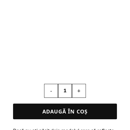
-
+
Cantitate
Tablou
Personalizat
ADAUGĂ ÎN COȘ
Sky
Map