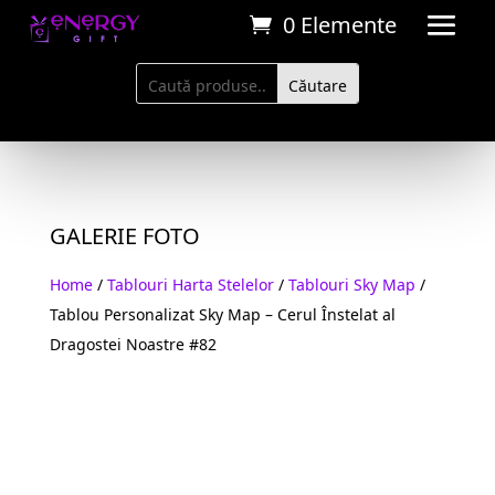
0 Elemente
GALERIE FOTO
Home
/
Tablouri Harta Stelelor
/
Tablouri Sky Map
/
Tablou Personalizat Sky Map – Cerul Înstelat al
Dragostei Noastre #82