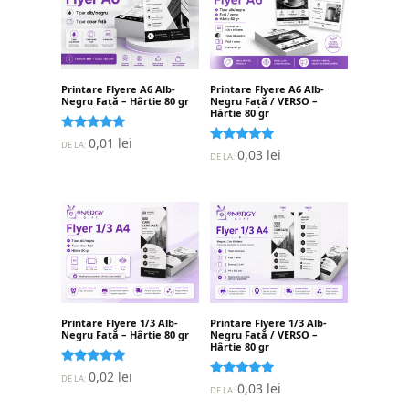
Printare Flyere A6 Alb-
Printare Flyere A6 Alb-
Negru Față – Hârtie 80 gr
Negru Față / VERSO –
Hârtie 80 gr
Evaluat la
0,01
lei
DE LA:
5.00
Evaluat la
0,03
lei
DE LA:
stele din 5
5.00
stele din 5
Printare Flyere 1/3 Alb-
Printare Flyere 1/3 Alb-
Negru Față – Hârtie 80 gr
Negru Față / VERSO –
Hârtie 80 gr
Evaluat la
0,02
lei
DE LA:
5.00
Evaluat la
0,03
lei
DE LA:
stele din 5
5.00
stele din 5