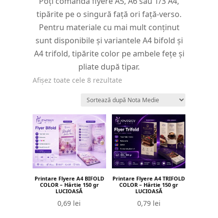
Poți comanda flyere A5, A6 sau 1/3 A4,
tipărite pe o singură față ori față-verso.
Pentru materiale cu mai mult conținut
sunt disponibile și variantele A4 bifold și
A4 trifold, tipărite color pe ambele fețe și
pliate după tipar.
Sortat
Afișez toate cele 8 rezultate
după
evaluarea
medie
Printare Flyere A4 BIFOLD
Printare Flyere A4 TRIFOLD
COLOR – Hârtie 150 gr
COLOR – Hârtie 150 gr
LUCIOASĂ
LUCIOASĂ
0,69
lei
0,79
lei