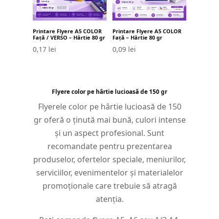
Printare Flyere A5 COLOR
Printare Flyere A5 COLOR
Față / VERSO – Hârtie 80 gr
Față – Hârtie 80 gr
0,17
lei
0,09
lei
Flyere color pe hârtie lucioasă de 150 gr
Flyerele color pe hârtie lucioasă de 150
gr oferă o ținută mai bună, culori intense
și un aspect profesional. Sunt
recomandate pentru prezentarea
produselor, ofertelor speciale, meniurilor,
serviciilor, evenimentelor și materialelor
promoționale care trebuie să atragă
atenția.