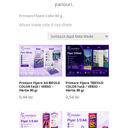
panouri.
Printare Flyere Color 80 g
Sortat
Afișez toate cele 8 rezultate
după
evaluarea
medie
Printare Flyere TRIFOLD
Printare Flyere A4 BIFOLD
COLOR Față / VERSO –
COLOR Față / VERSO –
Hârtie 80 gr
Hârtie 80 gr
0,54
lei
0,44
lei