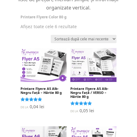
organizate vertical.
Printare Flyere Color 80 g
Sortat
Afișez toate cele 6 rezultate
după
cele
mai
recente
Printare Flyere A5 Alb-
Printare Flyere A5 Alb-
Negru Față – Hârtie 80 g
Negru Față / VERSO –
Hârtie 80 g
Evaluat la
0,04
lei
DE LA:
5.00
Evaluat la
0,05
lei
DE LA:
stele din 5
5.00
stele din 5