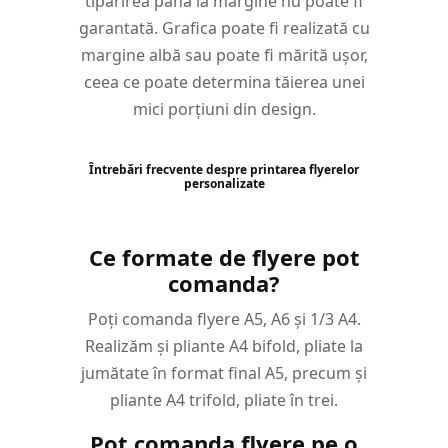
tipărirea până la margine nu poate fi
garantată. Grafica poate fi realizată cu
margine albă sau poate fi mărită ușor,
ceea ce poate determina tăierea unei
mici porțiuni din design.
Întrebări frecvente despre printarea flyerelor
personalizate
Ce formate de flyere pot
comanda?
Poți comanda flyere A5, A6 și 1/3 A4.
Realizăm și pliante A4 bifold, pliate la
jumătate în format final A5, precum și
pliante A4 trifold, pliate în trei.
Pot comanda flyere pe o