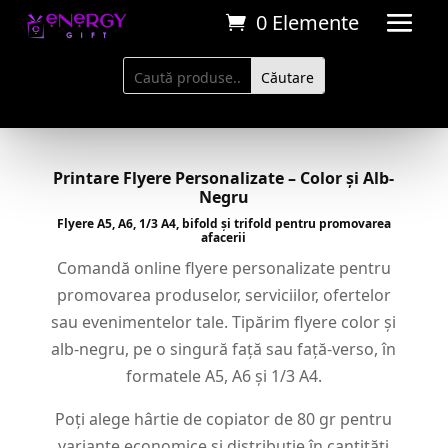
0 Elemente
Printare Flyere Personalizate – Color și Alb-
Negru
Flyere A5, A6, 1/3 A4, bifold și trifold pentru promovarea
afacerii
Comandă online flyere personalizate pentru
promovarea produselor, serviciilor, ofertelor
sau evenimentelor tale. Tipărim flyere color și
alb-negru, pe o singură față sau față-verso, în
formatele A5, A6 și 1/3 A4.
Poți alege hârtie de copiator de 80 gr pentru
variante economice și distribuție în cantități