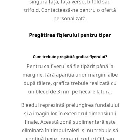
singură față, față-verso, bifold sau
trifold. Contactează-ne pentru o ofertă
personalizată.
Pregătirea fișierului pentru tipar
Cum trebuie pregătită grafica flyerului?
Pentru ca flyerul să fie tipărit până la
margine, fără apariția unor margini albe
după tăiere, grafica trebuie realizată cu
un bleed de 3 mm pe fiecare latură.
Bleedul reprezintă prelungirea fundalului
și a imaginilor în exteriorul dimensiunii
finale. Această zonă suplimentară este
eliminată în timpul tăierii și nu trebuie să
conțină texte, logo-uri, coduri QR sau