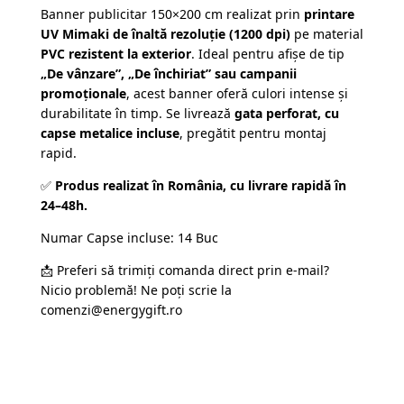
Banner publicitar 150×200 cm realizat prin
printare
UV Mimaki de înaltă rezoluție (1200 dpi)
pe material
PVC rezistent la exterior
. Ideal pentru afișe de tip
„De vânzare”, „De închiriat” sau campanii
promoționale
, acest banner oferă culori intense și
durabilitate în timp. Se livrează
gata perforat, cu
capse metalice incluse
, pregătit pentru montaj
rapid.
✅
Produs realizat în România, cu livrare rapidă în
24–48h.
Numar Capse incluse: 14 Buc
📩 Preferi să trimiți comanda direct prin e-mail?
Nicio problemă! Ne poți scrie la
comenzi@energygift.ro