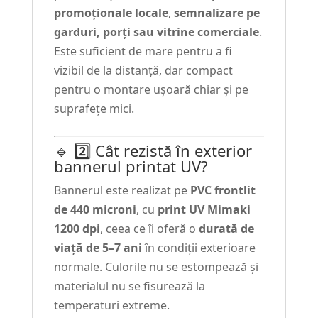
promoționale locale
,
semnalizare pe
garduri, porți sau vitrine comerciale
.
Este suficient de mare pentru a fi
vizibil de la distanță, dar compact
pentru o montare ușoară chiar și pe
suprafețe mici.
🔹 2️⃣ Cât rezistă în exterior
bannerul printat UV?
Bannerul este realizat pe
PVC frontlit
de 440 microni
, cu
print UV Mimaki
1200 dpi
, ceea ce îi oferă o
durată de
viață de 5–7 ani
în condiții exterioare
normale. Culorile nu se estompează și
materialul nu se fisurează la
temperaturi extreme.