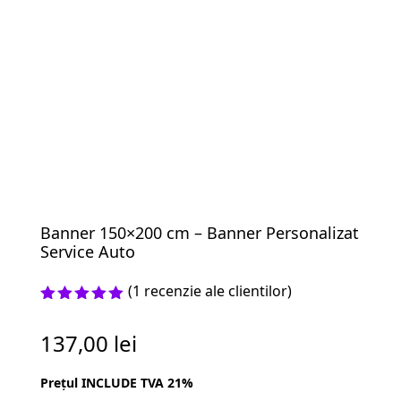
Banner 150×200 cm – Banner Personalizat
Service Auto
(
1
recenzie ale clientilor)
Evaluat la
5.00
din 5
137,00
lei
pe baza
unei
singure
Prețul INCLUDE TVA 21%
evaluări