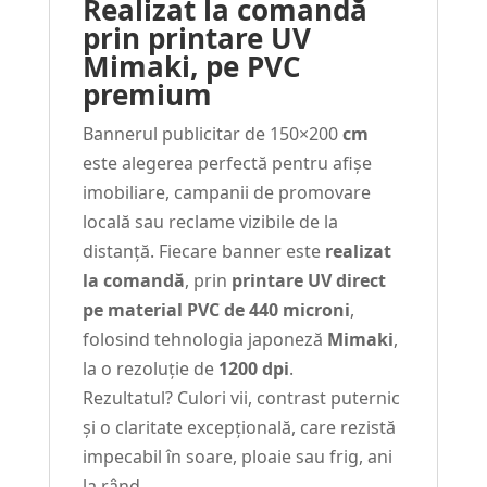
Realizat la comandă
prin printare UV
Mimaki, pe PVC
premium
Bannerul publicitar de 150×200
cm
este alegerea perfectă pentru afișe
imobiliare, campanii de promovare
locală sau reclame vizibile de la
distanță. Fiecare banner este
realizat
la comandă
, prin
printare UV direct
pe material PVC de 440 microni
,
folosind tehnologia japoneză
Mimaki
,
la o rezoluție de
1200 dpi
.
Rezultatul? Culori vii, contrast puternic
și o claritate excepțională, care rezistă
impecabil în soare, ploaie sau frig, ani
la rând.