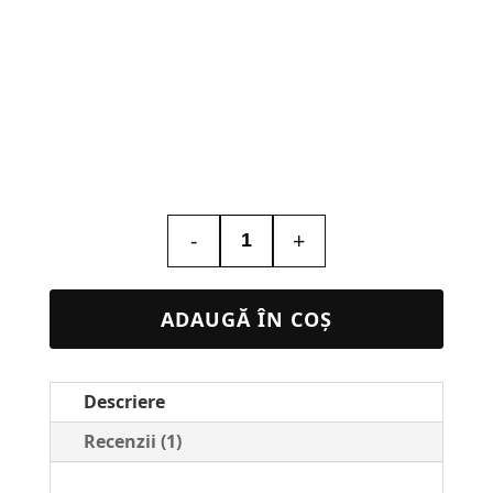
-
+
Cantitate
Banner
150×200
ADAUGĂ ÎN COȘ
cm
–
Descriere
Banner
Personalizat
Recenzii (1)
Service
Auto