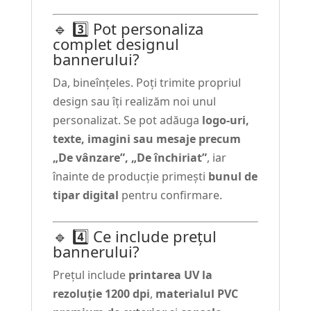
🔹 3️⃣ Pot personaliza
complet designul
bannerului?
Da, bineînțeles. Poți trimite propriul
design sau îți realizăm noi unul
personalizat. Se pot adăuga
logo-uri,
texte, imagini sau mesaje precum
„De vânzare”, „De închiriat”
, iar
înainte de producție primești
bunul de
tipar digital
pentru confirmare.
🔹 4️⃣ Ce include prețul
bannerului?
Prețul include
printarea UV la
rezoluție 1200 dpi
,
materialul PVC