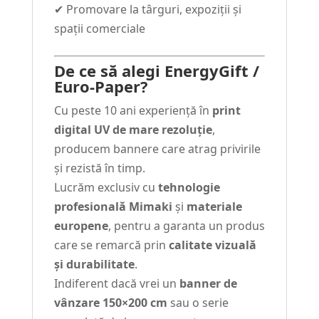
✔ Promovare la târguri, expoziții și
spații comerciale
De ce să alegi EnergyGift /
Euro-Paper?
Cu peste 10 ani experiență în
print
digital UV de mare rezoluție
,
producem bannere care atrag privirile
și rezistă în timp.
Lucrăm exclusiv cu
tehnologie
profesională Mimaki
și
materiale
europene
, pentru a garanta un produs
care se remarcă prin
calitate vizuală
și durabilitate
.
Indiferent dacă vrei un
banner de
vânzare 150×200 cm
sau o serie