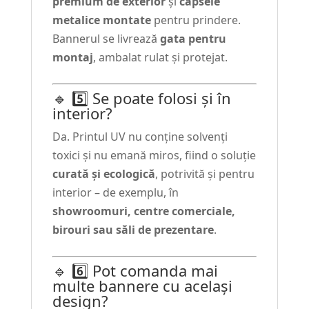
premium de exterior
și
capsele
metalice montate
pentru prindere.
Bannerul se livrează
gata pentru
montaj
, ambalat rulat și protejat.
🔹 5️⃣ Se poate folosi și în
interior?
Da. Printul UV nu conține solvenți
toxici și nu emană miros, fiind o soluție
curată și ecologică
, potrivită și pentru
interior – de exemplu, în
showroomuri, centre comerciale,
birouri sau săli de prezentare
.
🔹 6️⃣ Pot comanda mai
multe bannere cu același
design?