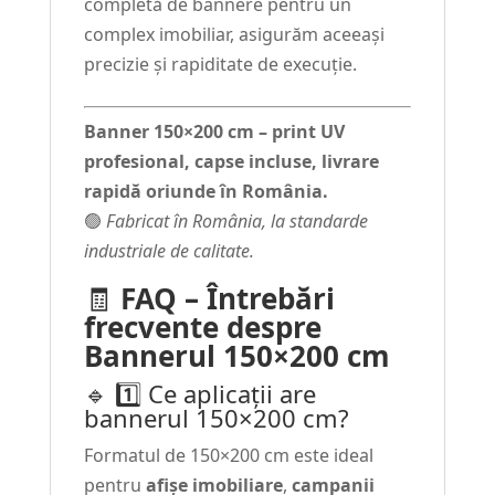
completă de bannere pentru un
complex imobiliar, asigurăm aceeași
precizie și rapiditate de execuție.
Banner 150×200 cm – print UV
profesional, capse incluse, livrare
rapidă oriunde în România.
🟢
Fabricat în România, la standarde
industriale de calitate.
🧾
FAQ – Întrebări
frecvente despre
Bannerul 150×200 cm
🔹 1️⃣ Ce aplicații are
bannerul 150×200 cm?
Formatul de 150×200 cm este ideal
pentru
afișe imobiliare
,
campanii