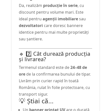
Da, realizăm
producție în serie
, cu
discount pentru volume mari. Este
ideal pentru
agenții imobiliare
sau
dezvoltatori
care doresc bannere
identice pentru mai multe proprietăți
sau șantiere.
🔹 7️⃣ Cât durează producția
și livrarea?
Termenul standard este de
24–48 de
ore
de la confirmarea bunului de tipar.
Livrăm prin curier rapid în toată
România, rulat în folie protectoare, cu
transport sigur.
💡 Știai că...
Un
banner printat UV
are o durată