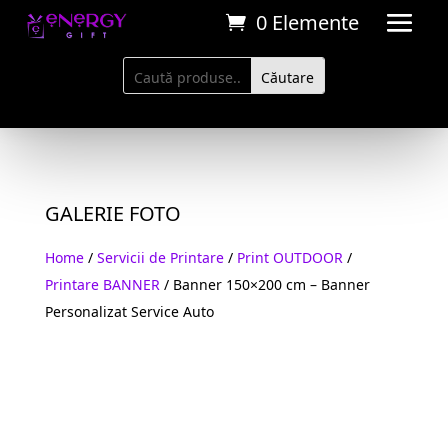
0 Elemente
GALERIE FOTO
Home
/
Servicii de Printare
/
Print OUTDOOR
/
Printare BANNER
/ Banner 150×200 cm – Banner
Personalizat Service Auto