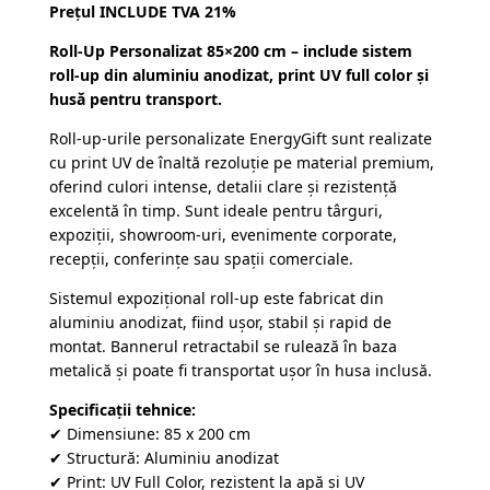
Prețul INCLUDE TVA 21%
a
este:
de la
clienți
fost:
150,00 lei.
Roll-Up Personalizat 85×200 cm – include sistem
180,00 lei.
roll-up din aluminiu anodizat, print UV full color și
husă pentru transport.
Roll-up-urile personalizate EnergyGift sunt realizate
cu print UV de înaltă rezoluție pe material premium,
oferind culori intense, detalii clare și rezistență
excelentă în timp. Sunt ideale pentru târguri,
expoziții, showroom-uri, evenimente corporate,
recepții, conferințe sau spații comerciale.
Sistemul expozițional roll-up este fabricat din
aluminiu anodizat, fiind ușor, stabil și rapid de
montat. Bannerul retractabil se rulează în baza
metalică și poate fi transportat ușor în husa inclusă.
Specificații tehnice:
✔ Dimensiune: 85 x 200 cm
✔ Structură: Aluminiu anodizat
✔ Print: UV Full Color, rezistent la apă și UV