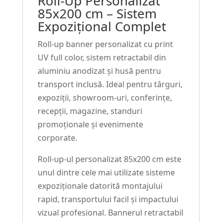
Roll-Up Personalizat
Print
85x200 cm – Sistem
+
Expozițional Complet
Husă
Roll-up banner personalizat cu print
UV full color, sistem retractabil din
aluminiu anodizat și husă pentru
transport inclusă. Ideal pentru târguri,
expoziții, showroom-uri, conferințe,
recepții, magazine, standuri
promoționale și evenimente
corporate.
Roll-up-ul personalizat 85x200 cm este
unul dintre cele mai utilizate sisteme
expoziționale datorită montajului
rapid, transportului facil și impactului
vizual profesional. Bannerul retractabil