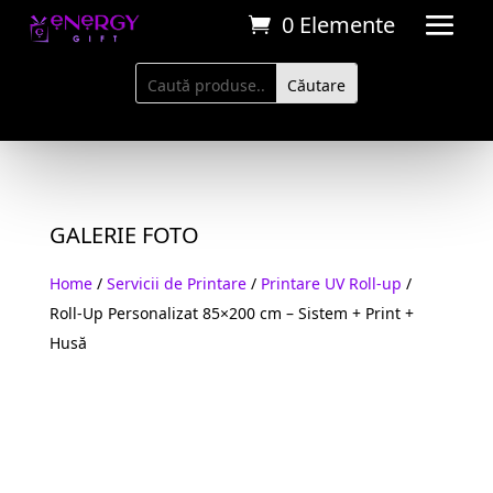
0 Elemente
GALERIE FOTO
Home
/
Servicii de Printare
/
Printare UV Roll-up
/
Roll-Up Personalizat 85×200 cm – Sistem + Print +
Husă