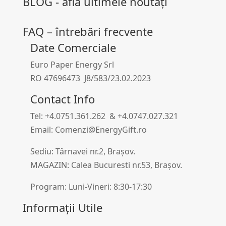
BLOG - află ultimele noutați
FAQ – întrebări frecvente
Date Comerciale
Euro Paper Energy Srl
RO 47696473 J8/583/23.02.2023
Contact Info
Tel: +4.0751.361.262 & +4.0747.027.321
Email: Comenzi@EnergyGift.ro
Sediu: Târnavei nr.2, Brașov.
MAGAZIN: Calea Bucuresti nr.53, Brașov.
Program: Luni-Vineri: 8:30-17:30
Informații Utile