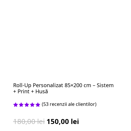
Roll-Up Personalizat 85×200 cm – Sistem
+ Print + Husă
(
53
recenzii ale clientilor)
Evaluat la
5.00
din 5
Prețul
Prețul
180,00
lei
150,00
lei
pe baza a
de
inițial
curent
evaluări