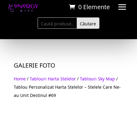
0 Elemente
GALERIE FOTO
Home
/
Tablouri Harta Stelelor
/
Tablouri Sky Map
/
Tablou Personalizat Harta Stelelor – Stelele Care Ne-
au Unit Destinul #69