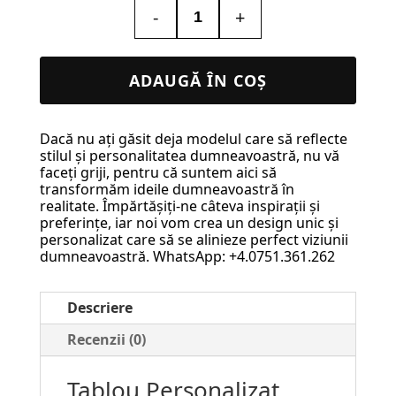
-
+
Cantitate
Tablou
Personalizat
ADAUGĂ ÎN COȘ
Harta
Stelelor
Dacă nu ați găsit deja modelul care să reflecte
–
stilul și personalitatea dumneavoastră, nu vă
Stelele
faceți griji, pentru că suntem aici să
transformăm ideile dumneavoastră în
Care
realitate. Împărtășiți-ne câteva inspirații și
Ne-
preferințe, iar noi vom crea un design unic și
personalizat care să se alinieze perfect viziunii
au
dumneavoastră. WhatsApp: +4.0751.361.262
Unit
Destinul
Descriere
#69
Recenzii (0)
Tablou Personalizat