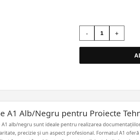
-
+
Cantitate
Printare
/
A
Plotare
Planse
A1
Alb/Negru
șe A1 Alb/Negru pentru Proiecte Tehn
șe A1 alb/negru sunt ideale pentru realizarea documentațiilor
aritate, precizie și un aspect profesional. Formatul A1 ofer