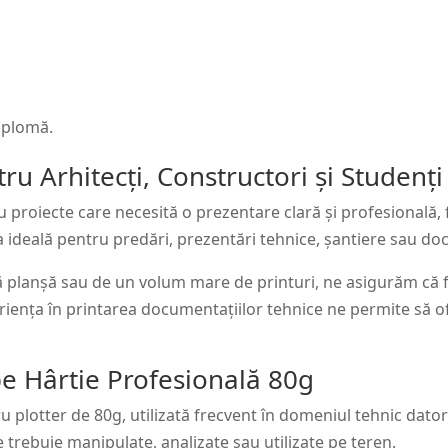
diplomă.
ru Arhitecți, Constructori și Studenți
u proiecte care necesită o prezentare clară și profesională,
ideală pentru predări, prezentări tehnice, șantiere sau do
ă planșă sau de un volum mare de printuri, ne asigurăm că fi
eriența în printarea documentațiilor tehnice ne permite să o
e Hârtie Profesională 80g
 plotter de 80g, utilizată frecvent în domeniul tehnic datorită
 trebuie manipulate, analizate sau utilizate pe teren.