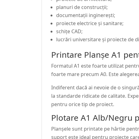
planuri de construcții;
documentații inginerești;
proiecte electrice și sanitare;
schițe CAD;
lucrări universitare și proiecte de 
Printare Planșe A1 pent
Formatul A1 este foarte utilizat pentr
foarte mare precum A0. Este alegerea 
Indiferent dacă ai nevoie de o singur
la standarde ridicate de calitate. Exp
pentru orice tip de proiect.
Plotare A1 Alb/Negru p
Planșele sunt printate pe hârtie pentru
suport este ideal pentru proiecte care