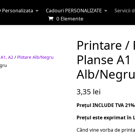
 Personalizata
Cadouri PERSONALIZATE
Servicii 
0 Elemente
Printare /
Planse A1
 A1, A2
/
Plotare Alb/Negru
egru
Alb/Negr
3,35
lei
Prețul INCLUDE TVA 21%
Prețul este exprimat în 
Când vine vorba de printar