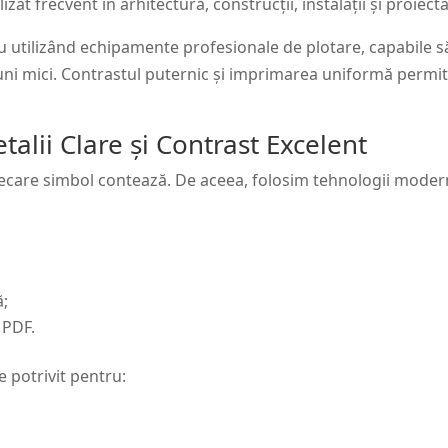
lizat frecvent în arhitectură, construcții, instalații și proiect
utilizând echipamente profesionale de plotare, capabile să r
uni mici. Contrastul puternic și imprimarea uniformă permit 
talii Clare și Contrast Excelent
i fiecare simbol contează. De aceea, folosim tehnologii mode
;
ă;
i PDF.
e potrivit pentru: