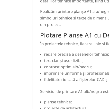
detaliilor tehnice importante, fiind uti
Realizăm printare planșe A1 alb/negru 
simboluri tehnice și texte de dimensi
din proiect.
Plotare Planșe A1 cu De
În proiectele tehnice, fiecare linie ș
redare precisă a desenelor tehnice
text clar și ușor lizibil;
contrast optim alb/negru;
imprimare uniformă și profesional
fidelitate ridicată a fișierelor CAD ș
Serviciul de printare A1 alb/negru est
planșe tehnice;
proiecte de arhitectură;