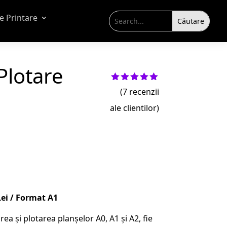
de Printare
 Plotare
Evaluat la
(
7
recenzii
5.00
din 5
pe baza a
ale clientilor)
evaluări
u
de la
clienți
Lei / Format A1
ea și plotarea planșelor A0, A1 și A2, fie