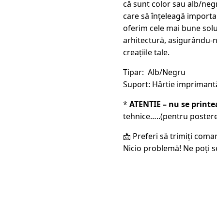
că sunt color sau alb/neg
care să înțeleagă importanț
oferim cele mai bune soluț
arhitectură, asigurându-ne
creațiile tale.
Tipar: Alb/Negru
Suport: Hârtie imprimant
*
ATENTIE – nu se print
tehnice…..(pentru postere
📩 Preferi să trimiți coma
Nicio problemă! Ne poți s