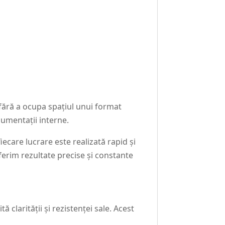
 fără a ocupa spațiul unui format
cumentații interne.
ecare lucrare este realizată rapid și
ferim rezultate precise și constante
 clarității și rezistenței sale. Acest