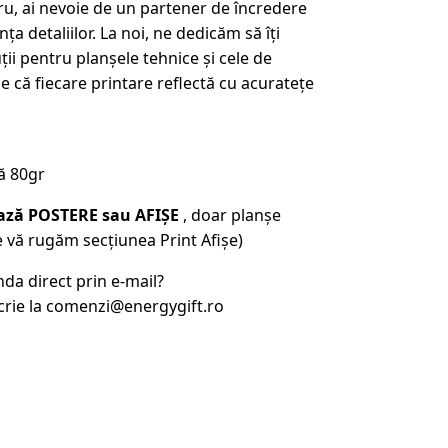
ru, ai nevoie de un partener de încredere
a detaliilor. La noi, ne dedicăm să îți
ii pentru planșele tehnice și cele de
 că fiecare printare reflectă cu acuratețe
ă 80gr
ează POSTERE sau AFIȘE
, doar planșe
 vă rugăm secțiunea Print Afișe)
nda direct prin e-mail?
crie la comenzi@energygift.ro