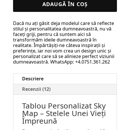
Personalizat
ADAUGĂ ÎN COȘ
Sky
Map
Dacă nu ați găsit deja modelul care să reflecte
–
stilul și personalitatea dumneavoastră, nu vă
Stelele
faceți griji, pentru că suntem aici să
transformăm ideile dumneavoastră în
Unei
realitate. Împărtășiți-ne câteva inspirații și
Vieți
preferințe, iar noi vom crea un design unic și
personalizat care să se alinieze perfect viziunii
Împreună
dumneavoastră. WhatsApp: +4.0751.361.262
#85
Descriere
Recenzii (12)
Tablou Personalizat Sky
Map – Stelele Unei Vieți
Împreună