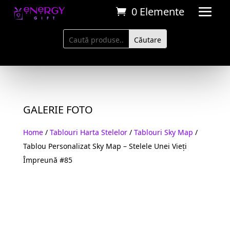
0 Elemente
GALERIE FOTO
Home
/
Tablouri Harta Stelelor
/
Tablouri Sky Map
/
Tablou Personalizat Sky Map – Stelele Unei Vieți
Împreună #85