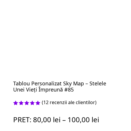
Tablou Personalizat Sky Map – Stelele
Unei Vieți Împreună #85
(
12
recenzii ale clientilor)
Evaluat la
5.00
din 5
PRET:
80,00
lei
–
100,00
lei
pe baza a
evaluări
de la