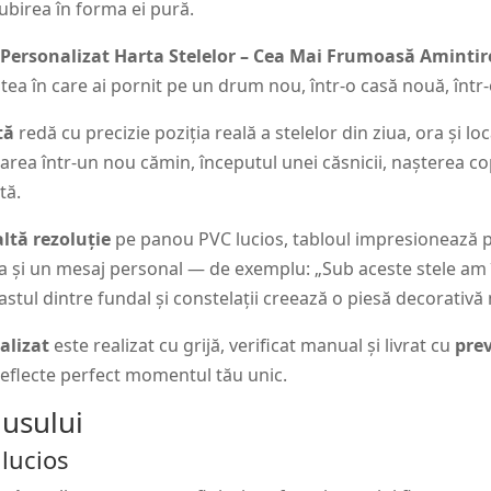
ubirea în forma ei pură.
 Personalizat Harta Stelelor – Cea Mai Frumoasă Amintir
tea în care ai pornit pe un drum nou, într-o casă nouă, într-
tă
redă cu precizie poziția reală a stelelor din ziua, ora și 
area într-un nou cămin, începutul unei căsnicii, nașterea c
tă.
altă rezoluție
pe panou PVC lucios, tabloul impresionează pr
ia și un mesaj personal — de exemplu: „Sub aceste stele am 
astul dintre fundal și constelații creează o piesă decorativ
alizat
este realizat cu grijă, verificat manual și livrat cu
prev
ă reflecte perfect momentul tău unic.
dusului
 lucios