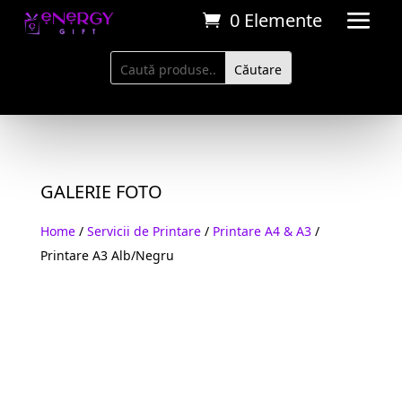
0 Elemente
GALERIE FOTO
Home
/
Servicii de Printare
/
Printare A4 & A3
/
Printare A3 Alb/Negru