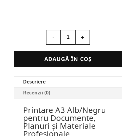
-
+
Cantitate
Printare
A3
ADAUGĂ ÎN COȘ
Alb/Negru
Descriere
Recenzii (0)
Printare A3 Alb/Negru
pentru Documente,
Planuri și Materiale
Profesionale