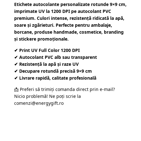
Etichete autocolante personalizate rotunde 9×9 cm,
imprimate UV la 1200 DPI pe autocolant PVC
premium. Culori intense, rezistență ridicată la apă,
soare și zgârieturi. Perfecte pentru ambalaje,
borcane, produse handmade, cosmetice, branding
și stickere promoționale.
✔ Print UV Full Color 1200 DPI
✔ Autocolant PVC alb sau transparent
✔ Rezistență la apă și raze UV
✔ Decupare rotundă precisă 9×9 cm
✔ Livrare rapidă, calitate profesională
📩 Preferi să trimiți comanda direct prin e-mail?
Nicio problemă! Ne poți scrie la
comenzi@energygift.ro