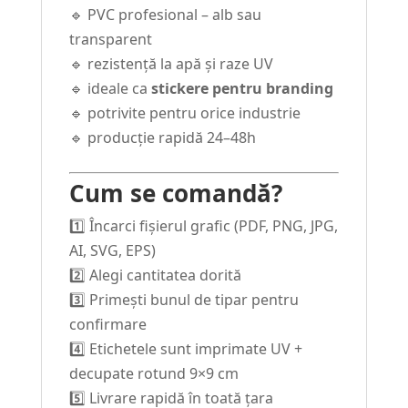
🔹 PVC profesional – alb sau
transparent
🔹 rezistență la apă și raze UV
🔹 ideale ca
stickere pentru branding
🔹 potrivite pentru orice industrie
🔹 producție rapidă 24–48h
Cum se comandă?
1️⃣ Încarci fișierul grafic (PDF, PNG, JPG,
AI, SVG, EPS)
2️⃣ Alegi cantitatea dorită
3️⃣ Primești bunul de tipar pentru
confirmare
4️⃣ Etichetele sunt imprimate UV +
decupate rotund 9×9 cm
5️⃣ Livrare rapidă în toată țara