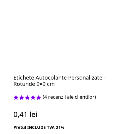
Etichete Autocolante Personalizate –
Rotunde 9×9 cm
(
4
recenzii ale clientilor)
Evaluat la
5.00
din 5
0,41
lei
pe baza a
evaluări
de la
Pretul INCLUDE TVA 21%
clienți