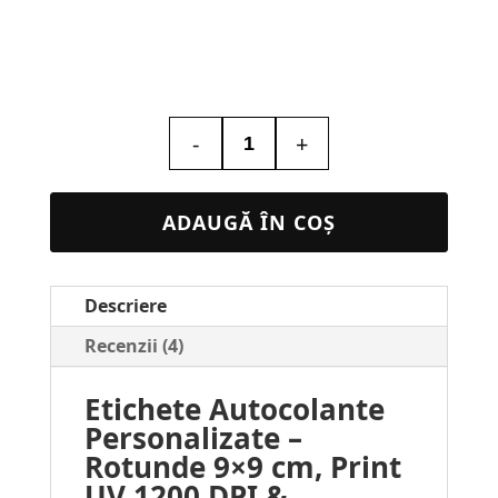
-
+
Cantitate
Etichete
Autocolante
ADAUGĂ ÎN COȘ
Personalizate
–
Descriere
Rotunde
9×9
Recenzii (4)
cm
Etichete Autocolante
Personalizate –
Rotunde 9×9 cm, Print
UV 1200 DPI &