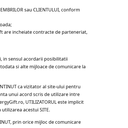
I, MEMBRILOR sau CLIENTULUI, conform
ioada;
ift are incheiate contracte de parteneriat,
 in sensul acordarii posibilitatii
otodata si alte mijloace de comunicare la
NTINUT ca vizitator al site-ului pentru
enta unui acord scris de utilizare intre
nergyGift.ro, UTILIZATORUL este implicit
utilizarea acestui SITE.
TINUT, prin orice mijloc de comunicare