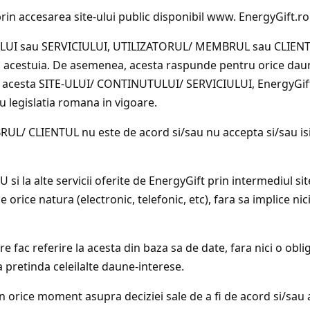
prin accesarea site-ului public disponibil www. EnergyGift.ro
TULUI sau SERVICIULUI, UTILIZATORUL/ MEMBRUL sau CLIENTU
rea acestuia. De asemenea, acesta raspunde pentru orice daun
e acesta SITE-ULUI/ CONTINUTULUI/ SERVICIULUI, EnergyGift s
u legislatia romana in vigoare.
BRUL/ CLIENTUL nu este de acord si/sau nu accepta si/sau 
U si la alte servicii oferite de EnergyGift prin intermediul si
orice natura (electronic, telefonic, etc), fara sa implice nic
re fac referire la acesta din baza sa de date, fara nici o obli
a pretinda celeilalte daune-interese.
n orice moment asupra deciziei sale de a fi de acord si/s