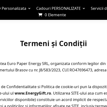
 Personalizata
Cadouri PERSONALIZATE
Servicii 
0 Elemente
Termeni și Condiții
tea Euro Paper Energy SRL, organizata conform legilor din Ro
 Comertului Brasov cu nr. J8/583/2023, CUI RO47696473, adre
 Confidentialitate si Politica de cookie-uri pun la dispozit
e-ului ul
www.EnergyGift.ro
. Utilizarea SITE-ului asa cum e
viciilor disponibile) constituie un acord implicit de respect
 politicilor si informatiilor afisate pe SITE, inclusiv termeni