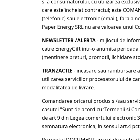
şi a consumatorului, cu utilizarea exclusi
care este încheiat contractul; este COMA
(telefonic) sau electronic (email), fara 
Paper Energy SRL nu are valoarea unui Co
NEWSLETTER /ALERTA
- mijlocul de infor
catre EnergyGift intr-o anumita perioada
(mentinere preturi, promotii, lichidare st
TRANZACTIE
- incasare sau rambursare a
utilizarea serviciilor procesatorului de c
modalitatea de livrare.
Comandarea oricarui produs si/sau servic
casutei "Sunt de acord cu ‘Termenii si Con
de art 9 din Legea comertului electronic 
semnatura electronica, in sensul art.4 pc
Prezentul DOCUMENT are rol de contract