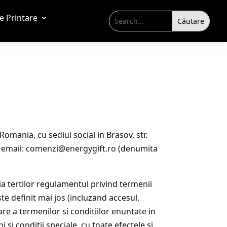
de Printare
mania, cu sediul social in Brasov, str.
sa email: comenzi@energygift.ro (denumita
ia tertilor regulamentul privind termenii
ste definit mai jos (incluzand accesul,
are a termenilor si conditiilor enuntate in
 si conditii speciale, cu toate efectele si