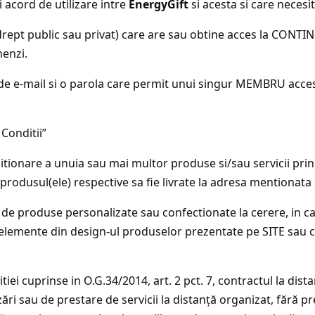
i acord de utilizare intre
EnergyGift
si acesta si care necesi
 drept public sau privat) care are sau obtine acces la CONTI
menzi.
de e-mail si o parola care permit unui singur MEMBRU accesu
 Conditii”
itionare a unuia sau mai multor produse si/sau servicii prin
 produsul(ele) respective sa fie livrate la adresa mentionata
 produse personalizate sau confectionate la cerere, in cant
e cu elemente din design-ul produselor prezentate pe SITE sa
iei cuprinse in O.G.34/2014, art. 2 pct. 7, contractul la dista
i sau de prestare de servicii la distanţă organizat, fără pr