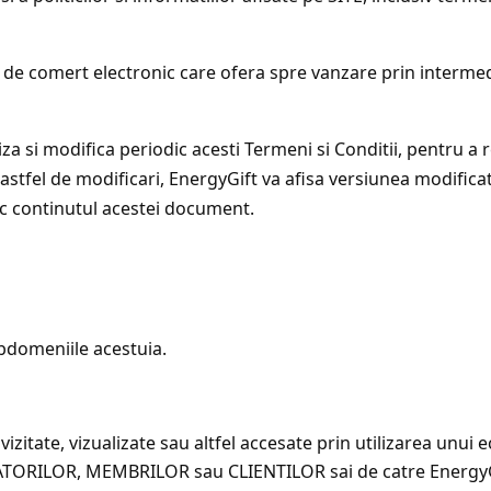
 de comert electronic care ofera spre vanzare prin intermed
iza si modifica periodic acesti Termeni si Conditii, pentru a 
ei astfel de modificari, EnergyGift va afisa versiunea modifica
ic continutul acestei document.
bdomeniile acestuia.
 vizitate, vizualizate sau altfel accesate prin utilizarea unu
IZATORILOR, MEMBRILOR sau CLIENTILOR sai de catre EnergyGif