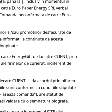
ţă, până la şi inclusiv în momentul în
e catre Euro Paper Energy SRL verbal
ui. Comanda neconfirmata de catre Euro
iilor si/sau promotiilor desfasurate de
la informatiile continute de acesta
 inopinate.
catre EnergyGift de la/catre CLIENT, prin
ale firmelor de curierat, indiferent de
care CLIENT isi da acordul prin bifarea
iile sunt conforme cu conditiile stipulate
„Plaseaza comanda”), are statut de
easi valoare cu o semnatura olografa.
ealizate prin intermediul SITE-ului.