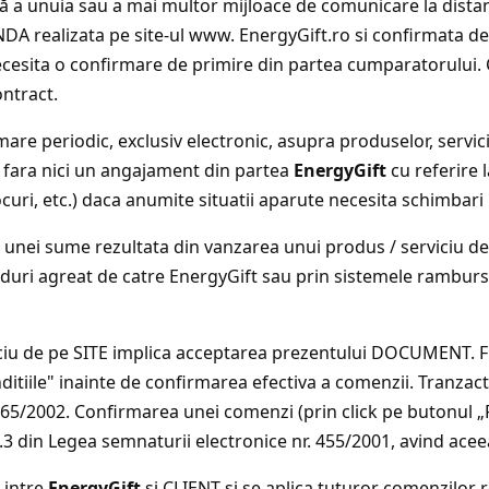
vă a unuia sau a mai multor mijloace de comunicare la distan
NDA realizata pe site-ul www. EnergyGift.ro si confirmata d
a necesita o confirmare de primire din partea cumparatorul
ntract.
mare periodic, exclusiv electronic, asupra produselor, servic
, fara nici un angajament din partea
EnergyGift
cu referire 
ocuri, etc.) daca anumite situatii aparute necesita schimbari
 unei sume rezultata din vanzarea unui produs / serviciu de 
arduri agreat de catre EnergyGift sau prin sistemele ramburs 
iu de pe SITE implica acceptarea prezentului DOCUMENT. Fie
ditiile" inainte de confirmarea efectiva a comenzii. Tranzact
365/2002. Confirmarea unei comenzi (prin click pe butonul 
t.3 din Legea semnaturii electronice nr. 455/2001, avind ace
 intre
EnergyGift
si CLIENT si se aplica tuturor comenzilor r