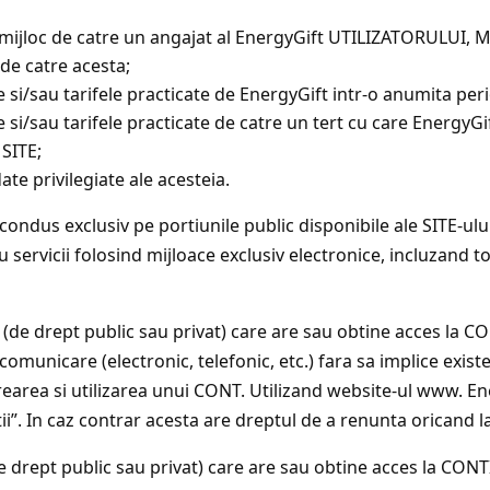
e mijloc de catre un angajat al EnergyGift UTILIZATORULU
 de catre acesta;
le si/sau tarifele practicate de EnergyGift intr-o anumita per
e si/sau tarifele practicate de catre un tert cu care EnergyG
 SITE;
ate privilegiate ale acesteia.
condus exclusiv pe portiunile public disponibile ale SITE-ului,
servicii folosind mijloace exclusiv electronice, incluzand t
 (de drept public sau privat) care are sau obtine acces la CO
 comunicare (electronic, telefonic, etc.) fara sa implice exist
rearea si utilizarea unui CONT. Utilizand website-ul www. E
i”. In caz contrar acesta are dreptul de a renunta oricand la 
de drept public sau privat) care are sau obtine acces la CON