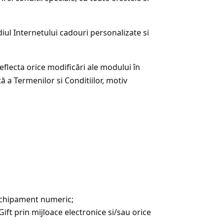
iul Internetului cadouri personalizate si
reflecta orice modificări ale modului în
tă a Termenilor si Conditiilor, motiv
i echipament numeric;
t prin mijloace electronice si/sau orice