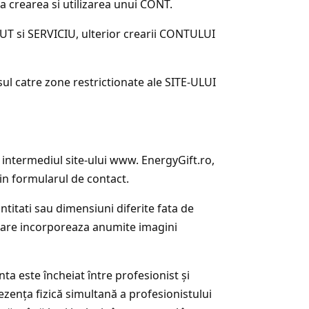
ta crearea si utilizarea unui CONT.
NUT si SERVICIU, ulterior crearii CONTULUI
l catre zone restrictionate ale SITE-ULUI
 intermediul site-ului www. EnergyGift.ro,
 in formularul de contact.
itati sau dimensiuni diferite fata de
u care incorporeaza anumite imagini
nta este încheiat între profesionist şi
ezenţa fizică simultană a profesionistului