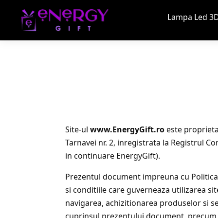
Lampa Led 3D
Site-ul
www.EnergyGift.ro
este proprieta
Tarnavei nr. 2, inregistrata la Registrul
in continuare EnergyGift).
Prezentul document impreuna cu Politica de
si conditiile care guverneaza utilizarea sit
navigarea, achizitionarea produselor si ser
cuprinsul prezentului document, precum si a