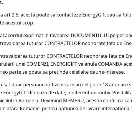
t.
la art 2.5, acesta poate sa contacteze EnergyGift sau sa folos
te acestui scop.
eral acordul exprimat in favoarea DOCUMENTULUI pe perioa
ntravaloarea tuturor CONTRACTELOR neonorate fata de Ene
 contravaloarea tuturor CONTRACTELOR neonorate fata de Ener
arii unei COMENZI, ENERGIGIFT va anula COMANDA acestuia
 vreo parte sa poata sa pretinda celeilalte daune-interese.
sat doar persoanelor fizice care au cel putin 18 ani, care s
e EnergyGift din baza de date, indiferent de motiv. Posibili
iciliul in Romania. Devenind MEMBRU, acestia confirma ca i
u din afara Romaniei pentru optiunea de livrare international