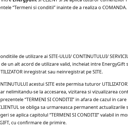
zentele “Termeni si conditii” inainte de a realiza o COMANDA.
conditiile de utilizare ai SITE-ULUI/ CONTINUTULUI/ SERVI
de un alt acord de utilizare valid, incheiat intre EnergyGift 
 UTILIZATOR inregistrat sau neinregistrat pe SITE.
a CONTINUTULUI acestui SITE este permisa tuturor UTILIZATOR
 dar nelimitandu-se la accesarea, vizitarea si vizualizarea co
zentele “TERMENI SI CONDITII” in afara de cazul in care co
. CLIENTUL se obliga sa urmareasca permanent actualizarile s
geri se aplica capitolul “TERMENI SI CONDITII” valabil in mom
GIGIFT, cu confirmare de primire.