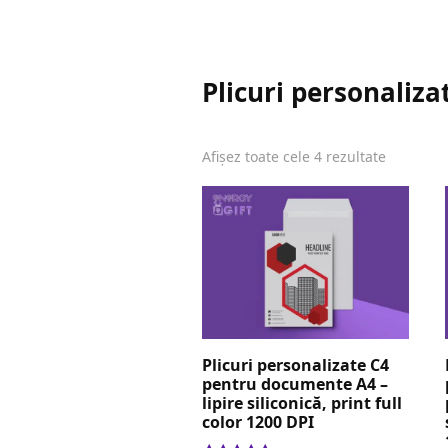
Plicuri personaliza
Sortat
Afișez toate cele 4 rezultate
după
evaluare
medie
Plicuri personalizate C4
pentru documente A4 –
lipire siliconică, print full
color 1200 DPI