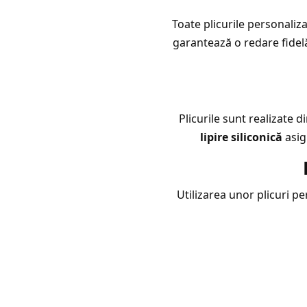
Toate plicurile personaliz
garantează o redare fidelă 
Plicurile sunt realizate d
lipire siliconică
asig
Utilizarea unor plicuri pe