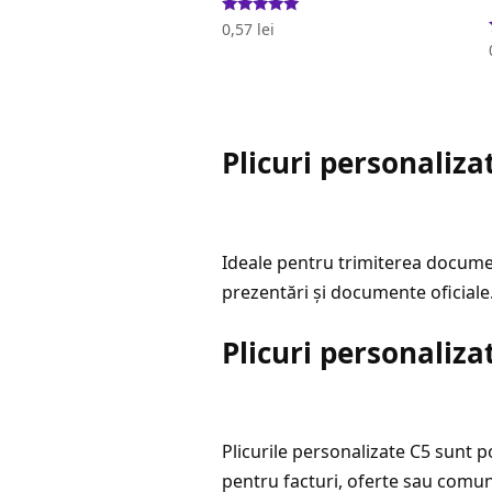
Evaluat la
0,57
lei
5.00
stele din 5
Plicuri personaliz
Ideale pentru trimiterea document
prezentări și documente oficiale.
Plicuri personalizat
Plicurile personalizate C5 sunt 
pentru facturi, oferte sau comuni