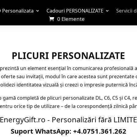
 Personalizata
Cadouri PERSONALIZATE
Servicii 
0 Elemente
PLICURI PERSONALIZATE
eprezintă un element esențial în comunicarea profesională a
e, oferte sau invitații, modul în care acestea sunt prezentate
solidezi identitatea vizuală și creezi o impresie puternică înc
 gamă completă de plicuri personalizate DL, C6, C5 și C4, rea
pentru orice tip de utilizare – de la corespondență zilnică p
EnergyGift.ro - Personalizări fără LIMIT
Suport WhatsApp: +4.0751.361.262