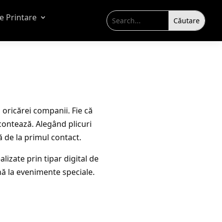
de Printare
 oricărei companii. Fie că
 contează. Alegând plicuri
ă de la primul contact.
lizate prin tipar digital de
ână la evenimente speciale.
E