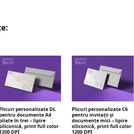
te:
a
Plicuri personalizate DL
Plicuri personalizate C6
pentru documente A4
pentru invitații și
pliate în trei – lipire
documente mici – lipire
siliconică, print full color
siliconică, print full color
1200 DPI
1200 DPI