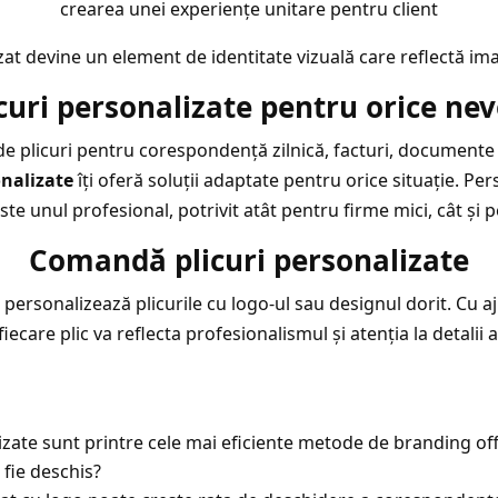
crearea unei experiențe unitare pentru client
izat devine un element de identitate vizuală care reflectă im
icuri personalizate pentru orice nev
de plicuri pentru corespondență zilnică, facturi, documente o
onalizate
îți oferă soluții adaptate pentru orice situație. Pe
 este unul profesional, potrivit atât pentru firme mici, cât și
Comandă plicuri personalizate
 personalizează plicurile cu logo-ul sau designul dorit. Cu aj
 fiecare plic va reflecta profesionalismul și atenția la detalii
alizate sunt printre cele mai eficiente metode de branding of
fie deschis?