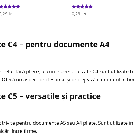
Evaluat la
Evaluat la
0,29
lei
0,29
lei
5.00
5.00
stele din 5
stele din 5
ate C4 – pentru documente A4
elor fără pliere, plicurile personalizate C4 sunt utilizate 
 Oferă un aspect profesional și protejează conținutul în tim
e C5 – versatile și practice
potrivite pentru documente A5 sau A4 pliate. Sunt utilizate 
cări între firme.