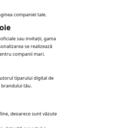
aginea companiei tale.
oie
ficiale sau invitații, gama
rsonalizarea se realizează
 pentru companii mari.
utorul tiparului digital de
 a brandului tău.
fline, deoarece sunt văzute