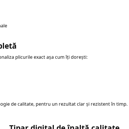
nale
pletă
onaliza plicurile exact așa cum îți dorești:
gie de calitate, pentru un rezultat clar și rezistent în timp.
Tipar digital de înaltă calitate