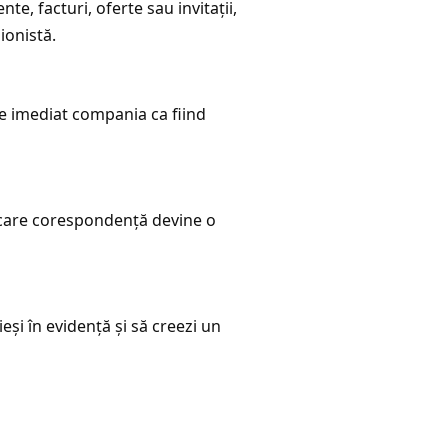
e, facturi, oferte sau invitații,
ionistă.
epe imediat compania ca fiind
iecare corespondență devine o
eși în evidență și să creezi un