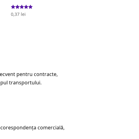
Evaluat la
0,37
lei
5.00
stele din 5
frecvent pentru contracte,
pul transportului.
în corespondența comercială,