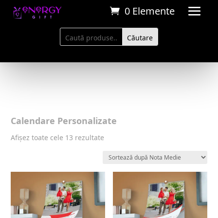
0 Elemente
Calendare Personalizate
Sortat
Afișez toate cele 13 rezultate
după
evaluarea
medie