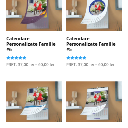
Calendare
Calendare
Personalizate Familie
Personalizate Familie
#6
#5
Evaluat la
Evaluat la
PRET:
37,00
lei
–
60,00
lei
PRET:
37,00
lei
–
60,00
lei
5.00
5.00
stele din 5
stele din 5