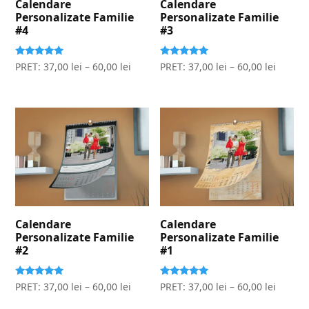
Calendare
Calendare
Personalizate Familie
Personalizate Familie
#4
#3
Evaluat la
Evaluat la
PRET:
37,00
lei
–
60,00
lei
PRET:
37,00
lei
–
60,00
lei
5.00
5.00
stele din 5
stele din 5
Calendare
Calendare
Personalizate Familie
Personalizate Familie
#2
#1
Evaluat la
Evaluat la
PRET:
37,00
lei
–
60,00
lei
PRET:
37,00
lei
–
60,00
lei
5.00
5.00
stele din 5
stele din 5