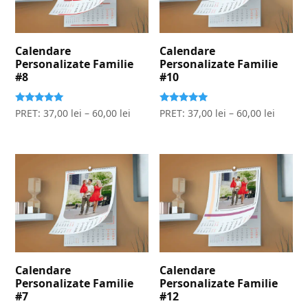
Calendare
Calendare
Personalizate Familie
Personalizate Familie
#8
#10
Evaluat la
Evaluat la
PRET:
37,00
lei
–
60,00
lei
PRET:
37,00
lei
–
60,00
lei
5.00
5.00
stele din 5
stele din 5
Calendare
Calendare
Personalizate Familie
Personalizate Familie
#7
#12