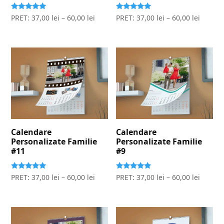
Evaluat la
Evaluat la
PRET:
37,00
lei
–
60,00
lei
PRET:
37,00
lei
–
60,00
lei
5.00
5.00
stele din 5
stele din 5
Calendare
Calendare
Personalizate Familie
Personalizate Familie
#11
#9
Evaluat la
Evaluat la
PRET:
37,00
lei
–
60,00
lei
PRET:
37,00
lei
–
60,00
lei
5.00
5.00
stele din 5
stele din 5