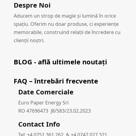
Despre Noi
Aducem un strop de magie și lumină în orice
spațiu. Oferim nu doar produse, ci experiențe
memorabile, construind relații de încredere cu
clienții noștri.
BLOG - află ultimele noutați
FAQ – întrebări frecvente
Date Comerciale
Euro Paper Energy Srl
RO 47696473 J8/583/23.02.2023
Contact Info
Tel: +4.0751.361.262 & +4.0747.027.321