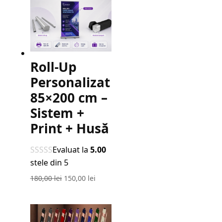
Roll-Up
Personalizat
85×200 cm –
Sistem +
Print + Husă
Evaluat la
5.00
stele din 5
Prețul
Prețul
180,00
lei
150,00
lei
inițial
curent
a
este:
fost:
150,00 lei.