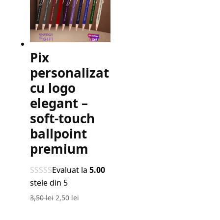
180,00 lei.
Pix
personalizat
cu logo
elegant –
soft-touch
ballpoint
premium
Evaluat la
5.00
stele din 5
Prețul
Prețul
3,50
lei
2,50
lei
inițial
curent