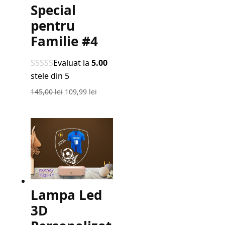
Special
pentru
Familie #4
Evaluat la
5.00
stele din 5
Prețul
Prețul
145,00
lei
109,99
lei
inițial
curent
a
este:
fost:
109,99 lei.
145,00 lei.
Lampa Led
3D