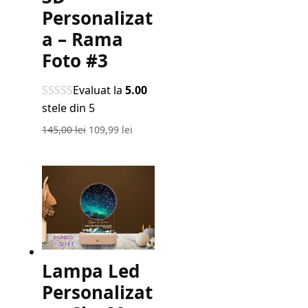
Personalizat
a – Rama
Foto #3
Evaluat la
5.00
stele din 5
Prețul
Prețul
145,00
lei
109,99
lei
inițial
curent
a
este:
fost:
109,99 lei.
145,00 lei.
Lampa Led
Personalizat