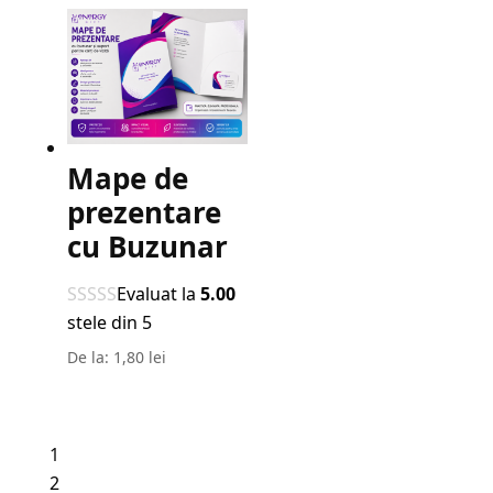
a
este:
fost:
2,50 lei.
3,50 lei.
Mape de
prezentare
cu Buzunar
Evaluat la
5.00
stele din 5
De la:
1,80
lei
1
2