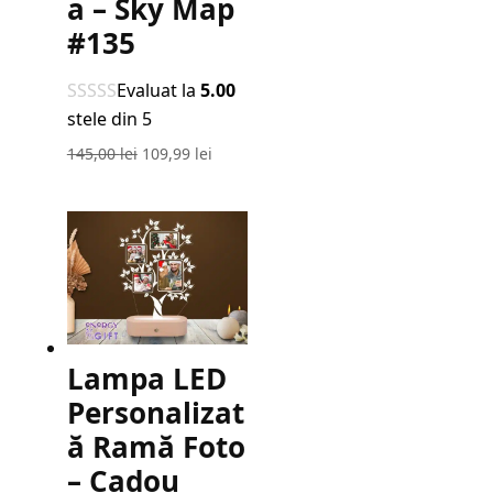
a – Sky Map
#135
Evaluat la
5.00
stele din 5
Prețul
Prețul
145,00
lei
109,99
lei
inițial
curent
a
este:
fost:
109,99 lei.
145,00 lei.
Lampa LED
Personalizat
ă Ramă Foto
– Cadou