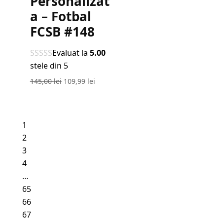
Personalizat
a – Fotbal
FCSB #148
Evaluat la
5.00
stele din 5
Prețul
Prețul
145,00
lei
109,99
lei
inițial
curent
a
este:
fost:
109,99 lei.
1
145,00 lei.
2
3
4
…
65
66
67