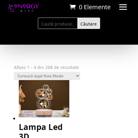
0 Elemente
Realizare Comanda
Livrare
Pregatire colet in 24H
Prin curier rapid
Sortat
Afișez 1 - 4 din 268 de rezultate
după
evaluarea
medie
Lampa Led
3D