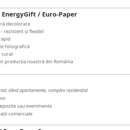
 EnergyGift / Euro-Paper
fără decolorare
 rezistent și flexibil
rapid
ate fotografică
i curat
 din producția noastră din România
iriat, vând apartamente, complex rezidențial
oor
depozite sau evenimente
pații comerciale