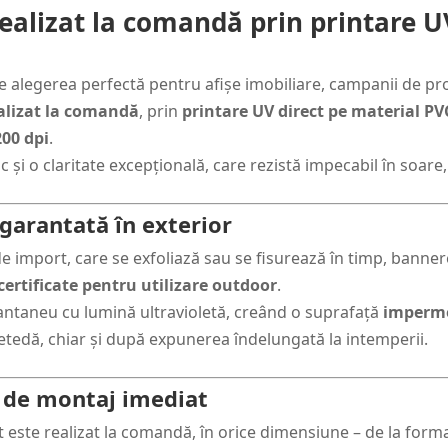
ealizat la comandă prin printare 
e alegerea perfectă pentru afișe imobiliare, campanii de pr
alizat la comandă
, prin
printare UV direct pe material PV
200 dpi
.
c și o claritate excepțională, care rezistă impecabil în soare, 
 garantată în exterior
e import, care se exfoliază sau se fisurează în timp, banne
certificate pentru utilizare outdoor
.
tantaneu cu lumină ultravioletă, creând o suprafață
impermea
netedă, chiar și după expunerea îndelungată la intemperii.
ta de montaj imediat
t este realizat la comandă, în orice dimensiune – de la for