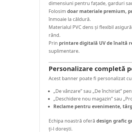
dimensiuni pentru fațade, garduri sa
Folosim
doar materiale premium, p
înmoaie la căldură.
Materialul PVC dens și flexibil asigură 
rând.
Prin
printare digitală UV de înaltă r
suplimentare.
Personalizare completă p
Acest banner poate fi personalizat c
„De vânzare” sau „De închiriat” pe
„Deschidere nou magazin” sau „Pr
Reclame pentru evenimente, târ
Echipa noastră oferă
design grafic g
ți-l dorești.