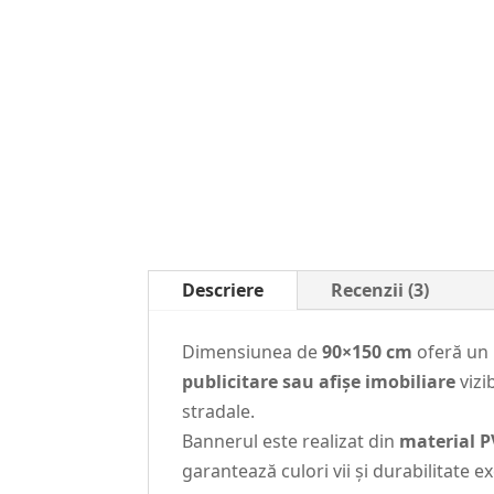
Descriere
Recenzii (3)
Dimensiunea de
90×150 cm
oferă un r
publicitare sau afișe imobiliare
vizi
stradale.
Bannerul este realizat din
material P
garantează culori vii și durabilitate e