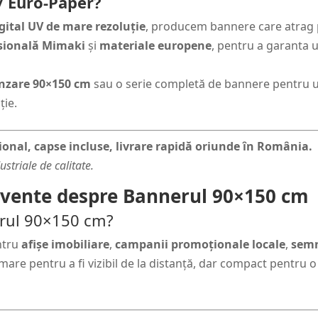
 / Euro-Paper?
igital UV de mare rezoluție
, producem bannere care atrag pri
esională Mimaki
și
materiale europene
, pentru a garanta 
nzare 90×150 cm
sau o serie completă de bannere pentru u
ție.
onal, capse incluse, livrare rapidă oriunde în România.
striale de calitate.
ecvente despre Bannerul 90×150 cm
nerul 90×150 cm?
ntru
afișe imobiliare
,
campanii promoționale locale
,
semn
e mare pentru a fi vizibil de la distanță, dar compact pentru