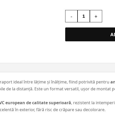
-
+
Cantitate
Banner
90×150
A
cm
–
Banner
de
Vânzare
aport ideal între lățime și înălțime, fiind potrivită pentru
an
bile de la distanță. Este un format versatil, ușor de montat 
VC european de calitate superioară
, rezistent la intemperi
xcelentă în exterior, fără risc de crăpare sau decolorare.