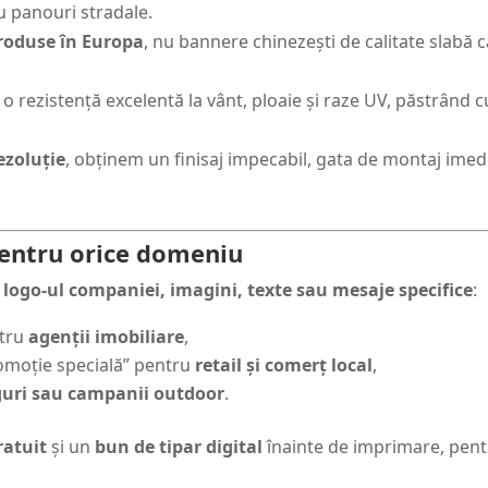
u panouri stradale.
roduse în Europa
, nu bannere chinezești de calitate slabă c
o rezistență excelentă la vânt, ploaie și raze UV, păstrând cul
ezoluție
, obținem un finisaj impecabil, gata de montaj imedi
entru orice domeniu
u
logo-ul companiei, imagini, texte sau mesaje specifice
:
ntru
agenții imobiliare
,
omoție specială” pentru
retail și comerț local
,
guri sau campanii outdoor
.
ratuit
și un
bun de tipar digital
înainte de imprimare, pentr