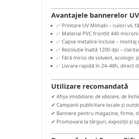
Avantajele bannerelor UV
✅ Printare UV Mimaki – culori vii, 
✅ Material PVC frontlit 440 microni –
✅ Capse metalice incluse – montaj 
✅ Rezoluție înaltă 1200 dpi – clarit
✅ Fără miros de solvent, ecologic ș
✅ Livrare rapidă în 24–48h, direct
Utilizare recomandată
✔ Afișe imobiliare:
de vânzare, de înch
✔ Campanii publicitare locale și outd
✔ Bannere pentru magazine, firme, 
✔ Promovare la târguri, expoziții și s