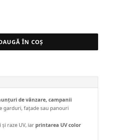
DAUGĂ ÎN COȘ
unțuri de vânzare, campanii
pe garduri, fațade sau panouri
i și raze UV, iar
printarea UV color