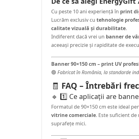
De ce să alegi EnergyGift
Cu peste 10 ani experiență în
print d
Lucrăm exclusiv cu
tehnologie prof
calitate vizuală și durabilitate
.
Indiferent dacă vrei un
banner de vâ
aceeași precizie și rapiditate de execu
Banner 90×150 cm – print UV profesi
🟢
Fabricat în România, la standarde indu
🧾
FAQ – Întrebări fr
🔹 1️⃣ Ce aplicații are ban
Formatul de 90×150 cm este ideal pe
vitrine comerciale
. Este suficient d
suprafețe mici.