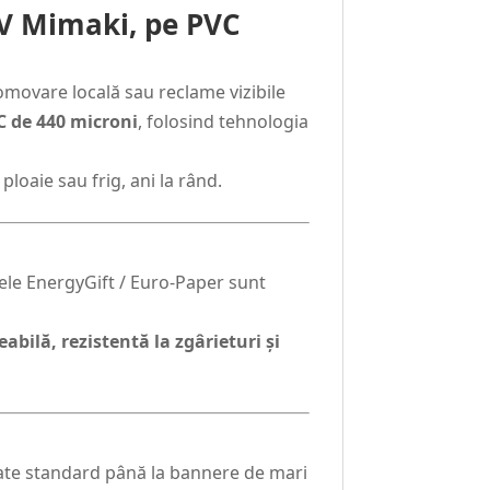
UV Mimaki, pe PVC
omovare locală sau reclame vizibile
C de 440 microni
, folosind tehnologia
ploaie sau frig, ani la rând.
rele EnergyGift / Euro-Paper sunt
bilă, rezistentă la zgârieturi și
mate standard până la bannere de mari