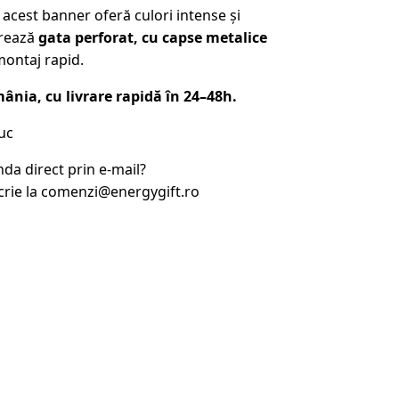
, acest banner oferă culori intense și
vrează
gata perforat, cu capse metalice
montaj rapid.
ânia, cu livrare rapidă în 24–48h.
uc
nda direct prin e-mail?
crie la comenzi@energygift.ro