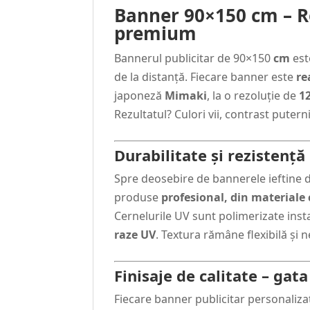
Banner 90×150 cm – R
premium
Bannerul publicitar de 90×150
cm
est
de la distanță. Fiecare banner este
re
japoneză
Mimaki
, la o rezoluție de
1
Rezultatul? Culori vii, contrast puterni
Durabilitate și rezistență
Spre deosebire de bannerele ieftine d
produse
profesional, din materiale 
Cernelurile UV sunt polimerizate ins
raze UV
. Textura rămâne flexibilă și 
Finisaje de calitate – ga
Fiecare banner publicitar personaliza