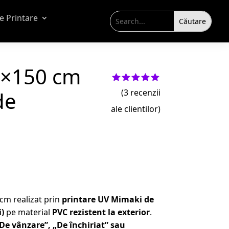
de Printare
0×150 cm
Evaluat la
de
(
3
recenzii
5.00
din 5
pe baza a
ale clientilor)
evaluări
de la
clienți
cm realizat prin
printare UV Mimaki de
i)
pe material
PVC rezistent la exterior
.
De vânzare”, „De închiriat” sau