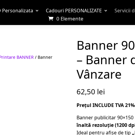
 Personalizata
Cadouri PERSONALIZATE
Servicii 
0 Elemente
Banner 9
– Banner 
Printare BANNER
/ Banner
Vânzare
62,50
lei
Prețul INCLUDE TVA 21%
Banner publicitar 90×150 
înaltă rezoluție (1200 dp
Ideal pentru afișe de tip
„