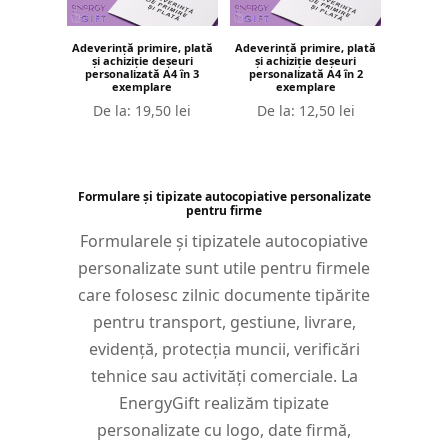
Adeverință primire, plată
Adeverință primire, plată
și achiziție deșeuri
și achiziție deșeuri
personalizată A4 în 3
personalizată A4 în 2
exemplare
exemplare
De la:
19,50
lei
De la:
12,50
lei
Formulare și tipizate autocopiative personalizate
pentru firme
Formularele și tipizatele autocopiative
personalizate sunt utile pentru firmele
care folosesc zilnic documente tipărite
pentru transport, gestiune, livrare,
evidență, protecția muncii, verificări
tehnice sau activități comerciale. La
EnergyGift realizăm tipizate
personalizate cu logo, date firmă,