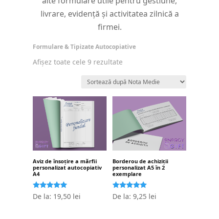
alte formulare utile pentru gestiune,
livrare, evidență și activitatea zilnică a
firmei.
Formulare & Tipizate Autocopiative
Sortat
Afișez toate cele 9 rezultate
după
evaluarea
medie
Aviz de însoțire a mărfii
Borderou de achiziții
personalizat autocopiativ
personalizat A5 în 2
A4
exemplare
Evaluat la
Evaluat la
De la:
19,50
lei
De la:
9,25
lei
5.00
5.00
stele din 5
stele din 5