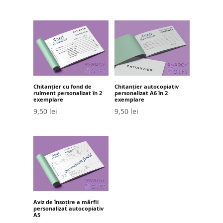
Chitanțier cu fond de
Chitanțier autocopiativ
rulment personalizat în 2
personalizat A6 în 2
exemplare
exemplare
9,50
lei
9,50
lei
Aviz de însoțire a mărfii
personalizat autocopiativ
A5