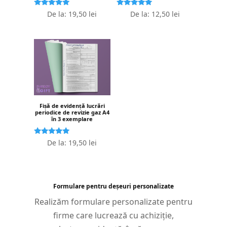
Evaluat la
Evaluat la
De la:
19,50
lei
De la:
12,50
lei
5.00
5.00
stele din 5
stele din 5
Fișă de evidență lucrări
periodice de revizie gaz A4
în 3 exemplare
Evaluat la
De la:
19,50
lei
5.00
stele din 5
Formulare pentru deșeuri personalizate
Realizăm formulare personalizate pentru
firme care lucrează cu achiziție,