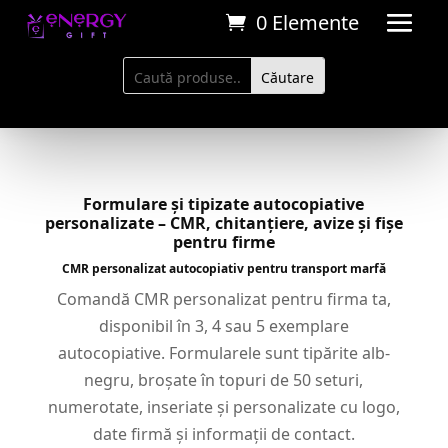
0 Elemente
```html
```
Formulare și tipizate autocopiative
personalizate – CMR, chitanțiere, avize și fișe
pentru firme
CMR personalizat autocopiativ pentru transport marfă
Comandă CMR personalizat pentru firma ta,
disponibil în 3, 4 sau 5 exemplare
autocopiative. Formularele sunt tipărite alb-
negru, broșate în topuri de 50 seturi,
numerotate, inseriate și personalizate cu logo,
date firmă și informații de contact.