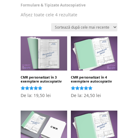
Formulare & Tipizate Autocopiative
Sortat
Afișez toate cele 4 rezultate
după
cele
mai
recente
CMR personalizat în 3
CMR personalizat în 4
exemplare autocopiativ
exemplare autocopiativ
Evaluat la
Evaluat la
De la:
19,50
lei
De la:
24,50
lei
5.00
5.00
stele din 5
stele din 5