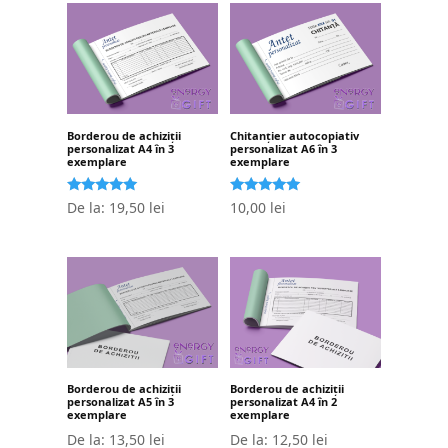
Borderou de achiziții
Chitanțier autocopiativ
personalizat A4 în 3
personalizat A6 în 3
exemplare
exemplare
Evaluat la
Evaluat la
De la:
19,50
lei
10,00
lei
5.00
5.00
stele din 5
stele din 5
Borderou de achiziții
Borderou de achiziții
personalizat A5 în 3
personalizat A4 în 2
exemplare
exemplare
De la:
13,50
lei
De la:
12,50
lei