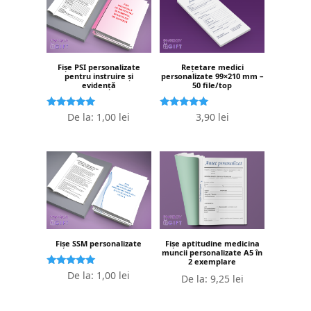
Fișe PSI personalizate
Rețetare medici
pentru instruire și
personalizate 99×210 mm –
evidență
50 file/top
Evaluat la
Evaluat la
De la:
1,00
lei
3,90
lei
5.00
5.00
stele din 5
stele din 5
Fișe SSM personalizate
Fișe aptitudine medicina
muncii personalizate A5 în
2 exemplare
Evaluat la
De la:
1,00
lei
De la:
9,25
lei
5.00
stele din 5