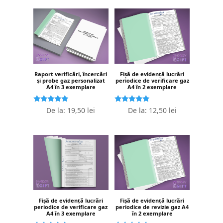
Raport verificări, încercări
Fișă de evidență lucrări
și probe gaz personalizat
periodice de verificare gaz
A4 în 3 exemplare
A4 în 2 exemplare
Evaluat la
Evaluat la
De la:
19,50
lei
De la:
12,50
lei
5.00
5.00
stele din 5
stele din 5
Fișă de evidență lucrări
Fișă de evidență lucrări
periodice de verificare gaz
periodice de revizie gaz A4
A4 în 3 exemplare
în 2 exemplare