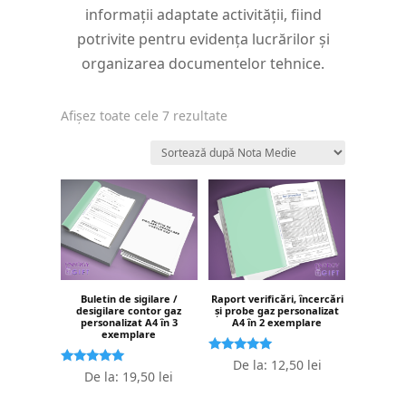
informații adaptate activității, fiind
potrivite pentru evidența lucrărilor și
organizarea documentelor tehnice.
Sortat
Afișez toate cele 7 rezultate
după
evaluarea
medie
Buletin de sigilare /
Raport verificări, încercări
desigilare contor gaz
și probe gaz personalizat
personalizat A4 în 3
A4 în 2 exemplare
exemplare
Evaluat la
De la:
12,50
lei
Evaluat la
5.00
De la:
19,50
lei
5.00
stele din 5
stele din 5