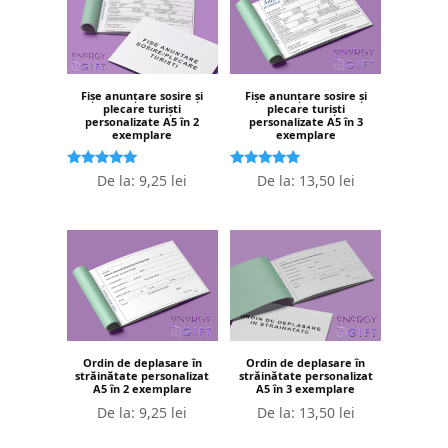
Fișe anunțare sosire și
Fișe anunțare sosire și
plecare turiști
plecare turiști
personalizate A5 în 2
personalizate A5 în 3
exemplare
exemplare
Evaluat la
Evaluat la
De la:
9,25
lei
De la:
13,50
lei
5.00
5.00
stele din 5
stele din 5
Ordin de deplasare în
Ordin de deplasare în
străinătate personalizat
străinătate personalizat
A5 în 2 exemplare
A5 în 3 exemplare
De la:
9,25
lei
De la:
13,50
lei