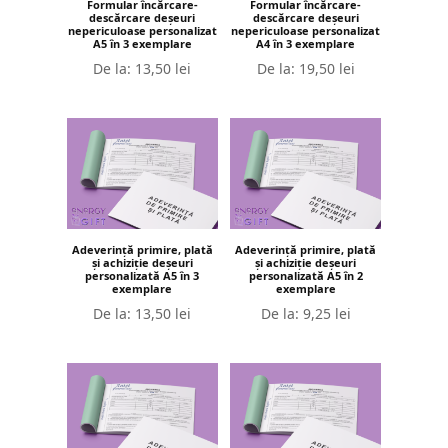
Formular încărcare-
Formular încărcare-
descărcare deșeuri
descărcare deșeuri
nepericuloase personalizat
nepericuloase personalizat
A5 în 3 exemplare
A4 în 3 exemplare
De la:
13,50
lei
De la:
19,50
lei
Adeverință primire, plată
Adeverință primire, plată
și achiziție deșeuri
și achiziție deșeuri
personalizată A5 în 3
personalizată A5 în 2
exemplare
exemplare
De la:
13,50
lei
De la:
9,25
lei