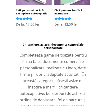
CMR personalizat în 5
CMR personalizat în 2
exemplare autocopiativ
exemplare
Evaluat la
Evaluat la
De la:
17,00
lei
De la:
12,50
lei
5.00
5.00
stele din 5
stele din 5
Chitanțiere, avize și documente comerciale
personalizate
Completează gama de tipizate pentru
firma ta cu documente comerciale
personalizate, realizate cu logo, date
firmă și rubrici adaptate activității. În
această categorie găsești avize de
însoțire a mărfii, chitanțiere
autocopiative, borderouri de achiziții,
ordine de deplasare, foi de parcurs și