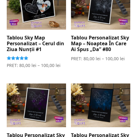
Tablou Sky Map
Tablou Personalizat Sky
Personalizat – Cerul din
Map – Noaptea În Care
Ziua Nunții #1
Ai Spus „Da” #80
PRET:
80,00
lei
–
100,00
lei
Evaluat la
PRET:
80,00
lei
–
100,00
lei
5.00
stele din 5
Tablou Personalizat Sky
Tablou Personalizat Sky