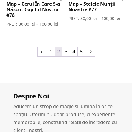
Map – Cerul În Care S-a
Map – Stelele Nunții
Născut Copilul Nostru
Noastre #77
#78
PRET:
80,00
lei
–
100,00
lei
PRET:
80,00
lei
–
100,00
lei
←
1
2
3
4
5
→
Despre Noi
Aducem un strop de magie și lumină în orice
spațiu. Oferim nu doar produse, ci experiențe
memorabile, construind relații de încredere cu
clienții noștri.