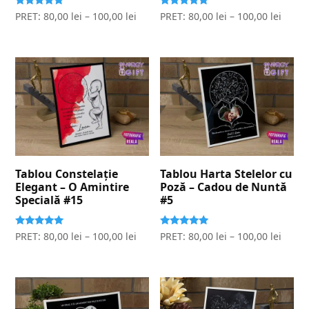
Evaluat la
Evaluat la
PRET:
80,00
lei
–
100,00
lei
PRET:
80,00
lei
–
100,00
lei
5.00
5.00
stele din 5
stele din 5
Tablou Constelație
Tablou Harta Stelelor cu
Elegant – O Amintire
Poză – Cadou de Nuntă
Specială #15
#5
Evaluat la
Evaluat la
PRET:
80,00
lei
–
100,00
lei
PRET:
80,00
lei
–
100,00
lei
5.00
5.00
stele din 5
stele din 5