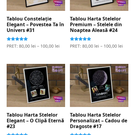
Tablou Constelație
Tablou Harta Stelelor
Elegant – Povestea Ta în
Premium – Stelele din
Univers #31
Noaptea Aleasă #24
Evaluat la
Evaluat la
PRET:
80,00
lei
–
100,00
lei
PRET:
80,00
lei
–
100,00
lei
5.00
5.00
stele din 5
stele din 5
Tablou Harta Stelelor
Tablou Harta Stelelor
Elegant – O Clipă Eternă
Personalizat – Cadou de
#23
Dragoste #17