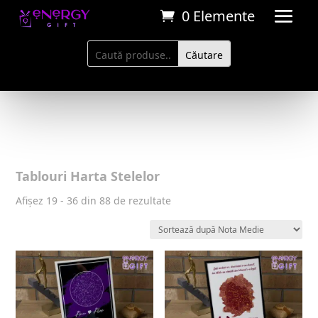
0 Elemente
Tablouri Harta Stelelor
Sortat
Afișez 19 - 36 din 88 de rezultate
după
evaluarea
medie