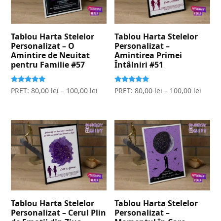
Tablou Harta Stelelor
Tablou Harta Stelelor
Personalizat – O
Personalizat –
Amintire de Neuitat
Amintirea Primei
pentru Familie #57
Întâlniri #51
Evaluat la
Evaluat la
PRET:
80,00
lei
–
100,00
lei
PRET:
80,00
lei
–
100,00
lei
5.00
5.00
stele din 5
stele din 5
Tablou Harta Stelelor
Tablou Harta Stelelor
Personalizat – Cerul Plin
Personalizat –