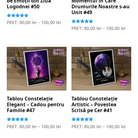
de Emoții din Ziua
Momentul în Care
Logodnei #50
Drumurile Noastre s-au
Unit #49
Evaluat la
PRET:
80,00
lei
–
100,00
lei
5.00
Evaluat la
PRET:
80,00
lei
–
100,00
lei
stele din 5
5.00
stele din 5
Tablou Constelație
Tablou Constelație
Elegant – Cadou pentru
Artistic – Povestea
Familie #47
Scrisă pe Cer #41
Evaluat la
Evaluat la
PRET:
80,00
lei
–
100,00
lei
PRET:
80,00
lei
–
100,00
lei
5.00
5.00
stele din 5
stele din 5