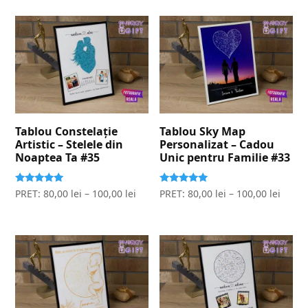
Tablou Constelație
Tablou Sky Map
Artistic – Stelele din
Personalizat – Cadou
Noaptea Ta #35
Unic pentru Familie #33
Evaluat la
Evaluat la
PRET:
80,00
lei
–
100,00
lei
PRET:
80,00
lei
–
100,00
lei
5.00
5.00
stele din 5
stele din 5