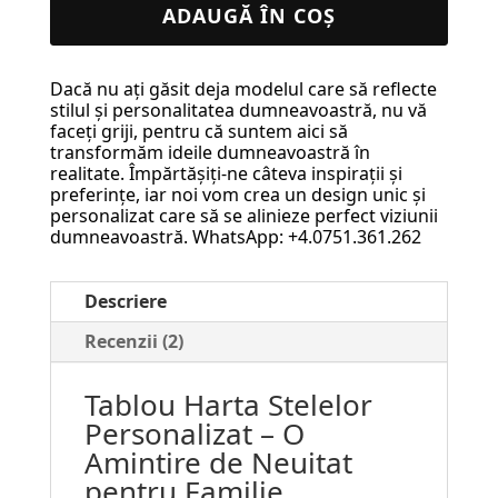
Harta
ADAUGĂ ÎN COȘ
Stelelor
Personalizat
Dacă nu ați găsit deja modelul care să reflecte
–
stilul și personalitatea dumneavoastră, nu vă
O
faceți griji, pentru că suntem aici să
transformăm ideile dumneavoastră în
Amintire
realitate. Împărtășiți-ne câteva inspirații și
de
preferințe, iar noi vom crea un design unic și
personalizat care să se alinieze perfect viziunii
Neuitat
dumneavoastră. WhatsApp: +4.0751.361.262
pentru
Familie
Descriere
#57
Recenzii (2)
Tablou Harta Stelelor
Personalizat – O
Amintire de Neuitat
pentru Familie