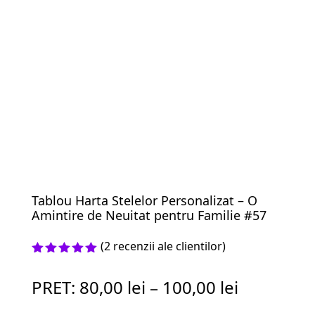
Tablou Harta Stelelor Personalizat – O
Amintire de Neuitat pentru Familie #57
(
2
recenzii ale clientilor)
Evaluat la
5.00
din 5
PRET:
80,00
lei
–
100,00
lei
pe baza a
evaluări
de la