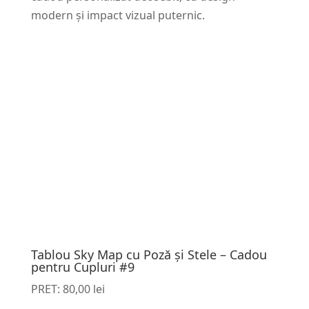
modern și impact vizual puternic.
Tablou Sky Map cu Poză și Stele – Cadou
pentru Cupluri #9
PRET:
80,00
lei