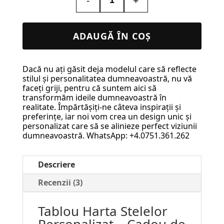
-
+
Cantitate
Tablou
Harta
ADAUGĂ ÎN COȘ
Stelelor
Personalizat
Dacă nu ați găsit deja modelul care să reflecte
–
stilul și personalitatea dumneavoastră, nu vă
Cadou
faceți griji, pentru că suntem aici să
transformăm ideile dumneavoastră în
de
realitate. Împărtășiți-ne câteva inspirații și
Dragoste
preferințe, iar noi vom crea un design unic și
personalizat care să se alinieze perfect viziunii
#17
dumneavoastră. WhatsApp: +4.0751.361.262
Descriere
Recenzii (3)
Tablou Harta Stelelor
Personalizat – Cadou de