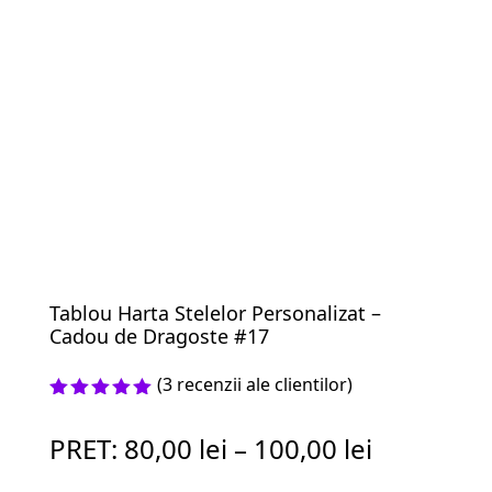
Tablou Harta Stelelor Personalizat –
Cadou de Dragoste #17
(
3
recenzii ale clientilor)
Evaluat la
5.00
din 5
PRET:
80,00
lei
–
100,00
lei
pe baza a
evaluări
de la