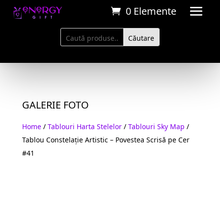
0 Elemente
GALERIE FOTO
Home
/
Tablouri Harta Stelelor
/
Tablouri Sky Map
/
Tablou Constelație Artistic – Povestea Scrisă pe Cer
#41