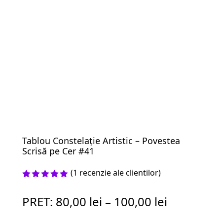
Tablou Constelație Artistic – Povestea
Scrisă pe Cer #41
(
1
recenzie ale clientilor)
Evaluat la
5.00
din 5
PRET:
80,00
lei
–
100,00
lei
pe baza
unei
singure