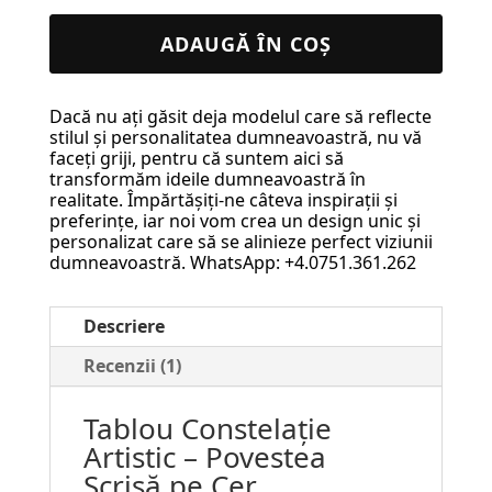
Tablou
Constelație
ADAUGĂ ÎN COȘ
Artistic
–
Dacă nu ați găsit deja modelul care să reflecte
Povestea
stilul și personalitatea dumneavoastră, nu vă
Scrisă
faceți griji, pentru că suntem aici să
transformăm ideile dumneavoastră în
pe
realitate. Împărtășiți-ne câteva inspirații și
Cer
preferințe, iar noi vom crea un design unic și
personalizat care să se alinieze perfect viziunii
#41
dumneavoastră. WhatsApp: +4.0751.361.262
Descriere
Recenzii (1)
Tablou Constelație
Artistic – Povestea
Scrisă pe Cer