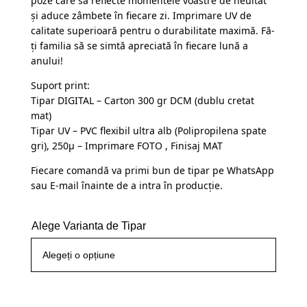
poze care să reflecte momentele voastre de neuitat
și aduce zâmbete în fiecare zi. Imprimare UV de
calitate superioară pentru o durabilitate maximă. Fă-
ți familia să se simtă apreciată în fiecare lună a
anului!
Suport print:
Tipar DIGITAL – Carton 300 gr DCM (dublu cretat
mat)
Tipar UV – PVC flexibil ultra alb (Polipropilena spate
gri), 250µ – Imprimare FOTO , Finisaj MAT
Fiecare comandă va primi bun de tipar pe WhatsApp
sau E-mail înainte de a intra în producție.
Alege Varianta de Tipar