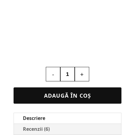
-
+
Cantitate
Calendare
Personalizate
ADAUGĂ ÎN COȘ
Familie
#1
Descriere
Recenzii (6)