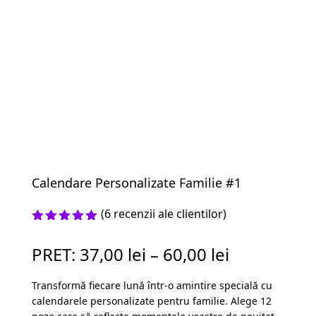
Calendare Personalizate Familie #1
(
6
recenzii ale clientilor)
Evaluat la
5.00
din 5
PRET:
37,00
lei
–
60,00
lei
pe baza a
evaluări
de la
Transformă fiecare lună într-o amintire specială cu
clienți
calendarele personalizate pentru familie. Alege 12