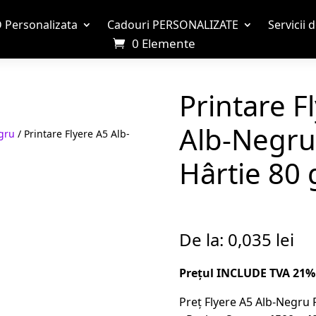
 Personalizata
Cadouri PERSONALIZATE
Servicii 
0 Elemente
Printare F
Alb-Negru
egru
/ Printare Flyere A5 Alb-
Hârtie 80 
De la:
0,035
lei
Prețul INCLUDE TVA 21%
Preț Flyere A5 Alb-Negru F