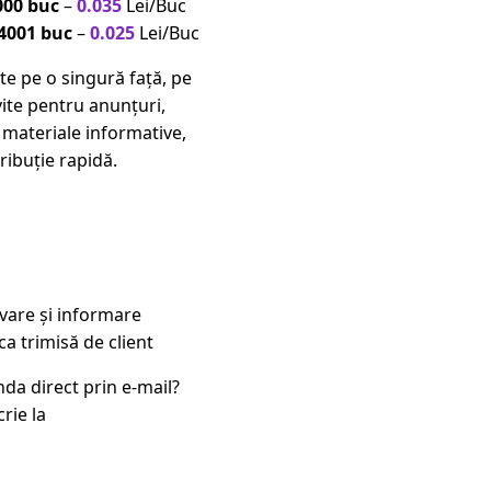
000 buc
–
0.035
Lei/Buc
4001 buc
–
0.025
Lei/Buc
ite pe o singură față, pe
vite pentru anunțuri,
 materiale informative,
ribuție rapidă.
vare și informare
ca trimisă de client
nda direct prin e-mail?
rie la