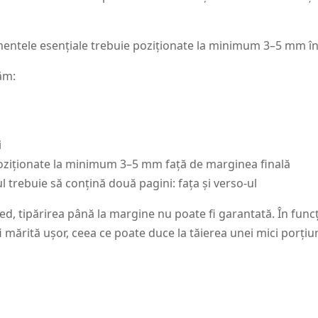
ementele esențiale trebuie poziționate la minimum 3–5 mm în i
ăm:
i
poziționate la minimum 3–5 mm față de marginea finală
l trebuie să conțină două pagini: fața și verso-ul
ed, tipărirea până la margine nu poate fi garantată. În funcți
 mărită ușor, ceea ce poate duce la tăierea unei mici porțiu