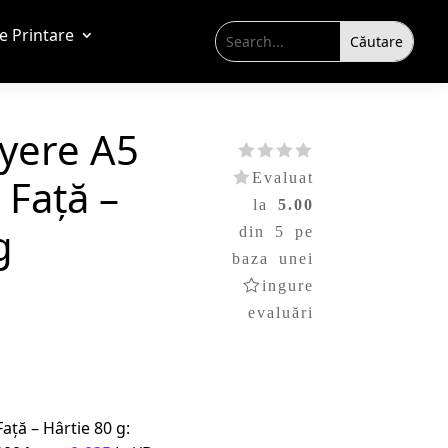
de Printare
lyere A5
Evaluat
 Față –
la
5.00
g
din 5 pe
baza unei
singure
evaluări
ață – Hârtie 80 g: