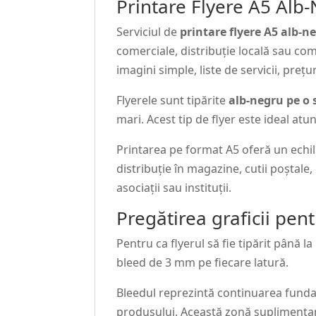
Printare Flyere A5 Alb-
Serviciul de
printare flyere A5 alb-n
comerciale, distribuție locală sau com
imagini simple, liste de servicii, pre
Flyerele sunt tipărite
alb-negru pe o 
mari. Acest tip de flyer este ideal atun
Printarea pe format A5 oferă un echil
distribuție în magazine, cutii poștale
asociații sau instituții.
Pregătirea graficii pen
Pentru ca flyerul să fie tipărit până 
bleed de 3 mm pe fiecare latură.
Bleedul reprezintă continuarea fundal
produsului. Această zonă suplimentară 