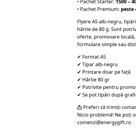
• Pachet Starter:
1500 – 4
• Pachet Premium:
peste 
Flyere A5 alb-negru, tipăr
hârtie de 80 g. Sunt potri
oferte, promovare locală,
formulare simple sau dist
✔ Format A5
✔ Tipar alb-negru
✔ Printare doar pe față
✔ Hârtie 80 gr
✔ Potrivite pentru promo
✔ Se pot tipări după grafi
📩 Preferi să trimiți coma
Nicio problemă! Ne poți sc
comenzi@energygift.ro