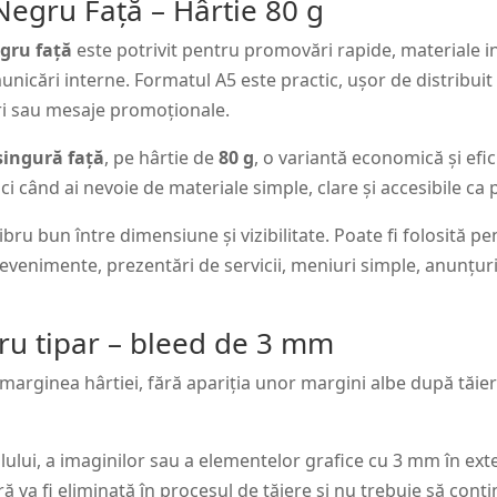
Negru Față – Hârtie 80 g
80
g
egru față
este potrivit pentru promovări rapide, materiale i
unicări interne. Formatul A5 este practic, ușor de distribuit
țuri sau mesaje promoționale.
singură față
, pe hârtie de
80 g
, o variantă economică și efic
ci când ai nevoie de materiale simple, clare și accesibile ca p
ibru bun între dimensiune și vizibilitate. Poate fi folosită
, evenimente, prezentări de servicii, meniuri simple, anunțuri
tru tipar – bleed de 3 mm
la marginea hârtiei, fără apariția unor margini albe după tăie
ului, a imaginilor sau a elementelor grafice cu 3 mm în exte
va fi eliminată în procesul de tăiere și nu trebuie să conțin