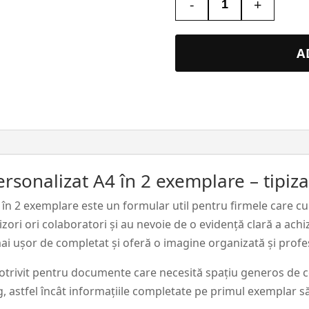
-
+
Cantitate
Borderou
de
A
achiziții
personalizat
A4
în
2
exemplare
ersonalizat A4 în 2 exemplare – tipiz
4 în 2 exemplare este un formular util pentru firmele care 
zori ori colaboratori și au nevoie de o evidență clară a achiz
ai ușor de completat și oferă o imagine organizată și profe
potrivit pentru documente care necesită spațiu generos de c
g, astfel încât informațiile completate pe primul exemplar 