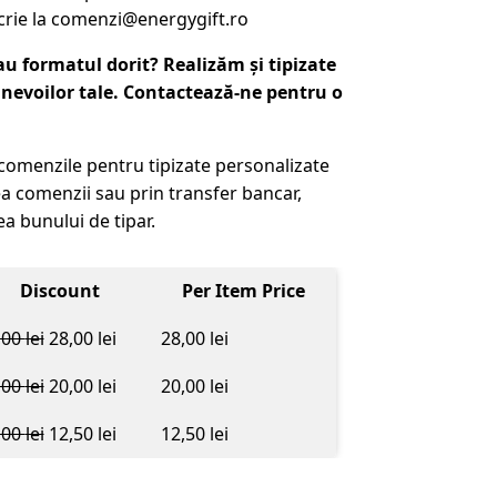
crie la comenzi@energygift.ro
u formatul dorit? Realizăm și tipizate
 nevoilor tale. Contactează-ne pentru o
comenzile pentru tipizate personalizate
ea comenzii sau prin transfer bancar,
a bunului de tipar.
Discount
Per Item Price
,00
lei
28,00
lei
28,00
lei
,00
lei
20,00
lei
20,00
lei
,00
lei
12,50
lei
12,50
lei