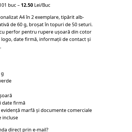
101 buc –
12.50
Lei/Buc
onalizat A4 în 2 exemplare, tipărit alb-
ivă de 60 g, broșat în topuri de 50 seturi.
 cu perfor pentru rupere ușoară din cotor
 logo, date firmă, informații de contact și
.
 g
 verde
ușoară
i date firmă
ii, evidență marfă și documente comerciale
 incluse
nda direct prin e-mail?