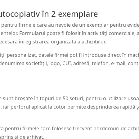
utocopiativ în 2 exemplare
tă pentru firmele care au nevoie de un exemplar pentru evid
telor. Formularul poate fi folosit în activități comerciale, a
ecesară înregistrarea organizată a achizițiilor.
iții personalizat, datele firmei pot fi introduse direct în 
umirea societății, logo, CUI, adresă, telefon, e-mail, cont 
e sunt broșate în topuri de 50 seturi, pentru o utilizare ușoa
 iar perforul aplicat la cotor permite desprinderea rapidă 
că pentru firmele care folosesc frecvent borderouri de achi
prins și de arhivat.