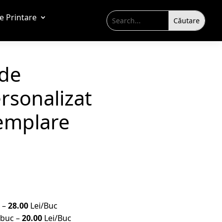
de Printare
de
ersonalizat
xemplare
c –
28.00
Lei/Buc
 buc –
20.00
Lei/Buc