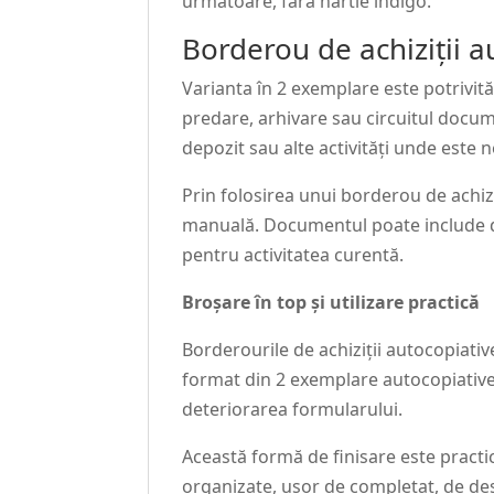
următoare, fără hârtie indigo.
Borderou de achiziții a
Varianta în 2 exemplare este potrivi
predare, arhivare sau circuitul documen
depozit sau alte activități unde este n
Prin folosirea unui borderou de achiz
manuală. Documentul poate include den
pentru activitatea curentă.
Broșare în top și utilizare practică
Borderourile de achiziții autocopiativ
format din 2 exemplare autocopiative,
deteriorarea formularului.
Această formă de finisare este practi
organizate, ușor de completat, de des