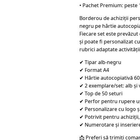
• Pachet Premium: peste 
Borderou de achiziții pers
negru pe hârtie autocopiat
Fiecare set este prevăzut
și poate fi personalizat cu
rubrici adaptate activității
✔ Tipar alb-negru
✔ Format A4
✔ Hârtie autocopiativă 60
✔ 2 exemplare/set: alb și
✔ Top de 50 seturi
✔ Perfor pentru rupere 
✔ Personalizare cu logo ș
✔ Potrivit pentru achiziț
✔ Numerotare și inseriere
📩 Preferi să trimiți coma