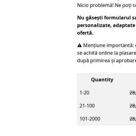
Nicio problemă! Ne poți s
Nu găsești formularul sa
personalizate, adaptate
ofertă.
⚠️ Mențiune importantă: 
se achită online la plasar
după primirea și aprobare
Quantity
1-20
28
21-100
28
101-2000
28