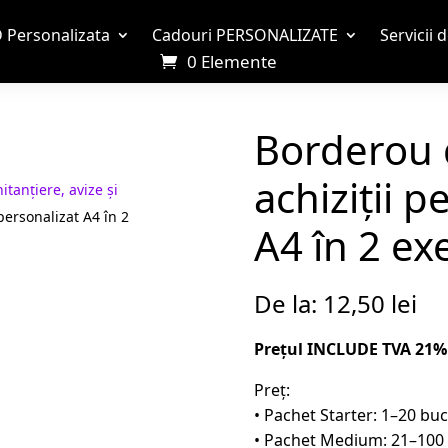
 Personalizata
Cadouri PERSONALIZATE
Servicii 
0 Elemente
Borderou 
achiziții p
itanțiere, avize și
personalizat A4 în 2
A4 în 2 e
De la:
12,50
lei
Prețul INCLUDE TVA 21%
Preț:
• Pachet Starter: 1–20 bu
• Pachet Medium: 21–100