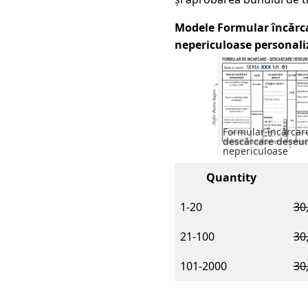
Modele Formular încărca
nepericuloase personali
Formular încărcar
descărcare deșeur
nepericuloase
Quantity
1-20
30
21-100
30
101-2000
30