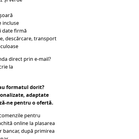
ușoară
 incluse
i date firmă
re, descărcare, transport
iculoase
nda direct prin e-mail?
rie la
au formatul dorit?
sonalizate, adaptate
ză-ne pentru o ofertă.
comenzile pentru
achită online la plasarea
r bancar, după primirea
par.