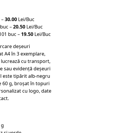
c –
30.00
Lei/Buc
 buc –
20.50
Lei/Buc
101 buc –
19.50
Lei/Buc
rcare deșeuri
t A4 în 3 exemplare,
 lucrează cu transport,
re sau evidență deșeuri
 este tipărit alb-negru
 60 g, broșat în topuri
rsonalizat cu logo, date
tact.
 g
z și verde