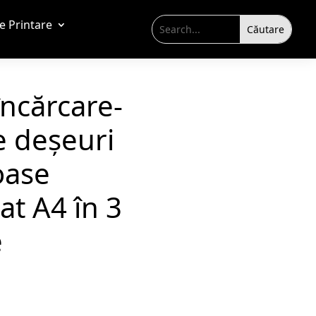
de Printare
ncărcare-
e deșeuri
oase
at A4 în 3
e