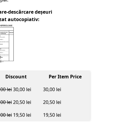
re-descărcare deșeuri
zat autocopiativ:
e-
i
Discount
Per Item Price
,00
lei
30,00
lei
30,00
lei
,00
lei
20,50
lei
20,50
lei
,00
lei
19,50
lei
19,50
lei