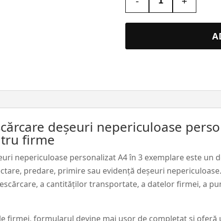
-
+
Cantitate
Formular
încărcare-
A
descărcare
deșeuri
nepericuloase
personalizat
A4
în
cărcare deșeuri nepericuloase person
3
ntru firme
exemplare
uri nepericuloase personalizat A4 în 3 exemplare este un 
ctare, predare, primire sau evidență deșeuri nepericuloase. 
escărcare, a cantităților transportate, a datelor firmei, a pun
le firmei, formularul devine mai ușor de completat și oferă 