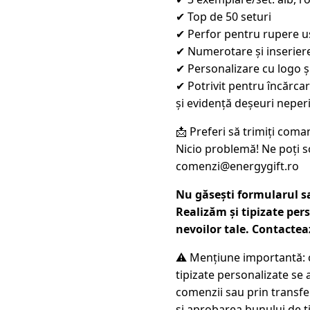
✔ Top de 50 seturi
✔ Perfor pentru rupere 
✔ Numerotare și inseriere
✔ Personalizare cu logo ș
✔ Potrivit pentru încărca
și evidență deșeuri neper
📩 Preferi să trimiți coma
Nicio problemă! Ne poți sc
comenzi@energygift.ro
Nu găsești formularul s
Realizăm și tipizate per
nevoilor tale. Contactea
⚠️ Mențiune importantă: 
tipizate personalizate se 
comenzii sau prin transfe
și aprobarea bunului de ti