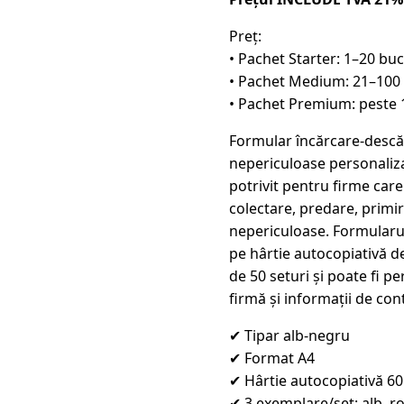
Preț:
• Pachet Starter: 1–20 bu
• Pachet Medium: 21–100
• Pachet Premium: peste 
Formular încărcare-descă
nepericuloase personaliza
potrivit pentru firme care
colectare, predare, primi
nepericuloase. Formularul
pe hârtie autocopiativă de
de 50 seturi și poate fi pe
firmă și informații de con
✔ Tipar alb-negru
✔ Format A4
✔ Hârtie autocopiativă 60
✔ 3 exemplare/set: alb, ro