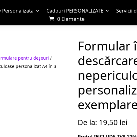
 Personalizata
Cadouri PERSONALIZATE
Servicii 
0 Elemente
Formular î
descărcar
ormulare pentru deșeuri
/
uloase personalizat A4 în 3
nepericul
personaliz
exemplar
De la:
19,50
lei
Prețul INCLUDE TVA 21%