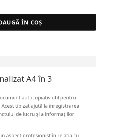
DAUGĂ ÎN COȘ
alizat A4 în 3
document autocopiativ util pentru
Acest tipizat ajută la înregistrarea
ctului de lucru și a informațiilor
un aspect profesionist în relația cu