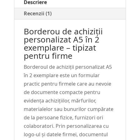
Descriere
A5
în
Recenzii (1)
2
exemplare
Borderou de achiziții
personalizat A5 în 2
exemplare – tipizat
pentru firme
Borderoul de achiziții personalizat A5
în 2 exemplare este un formular
practic pentru firmele care au nevoie
de documente compacte pentru
evidența achizițiilor, mărfurilor,
materialelor sau bunurilor cumpărate
de la persoane fizice, furnizori ori
colaboratori. Prin personalizarea cu
logo-ul și datele firmei, documentul