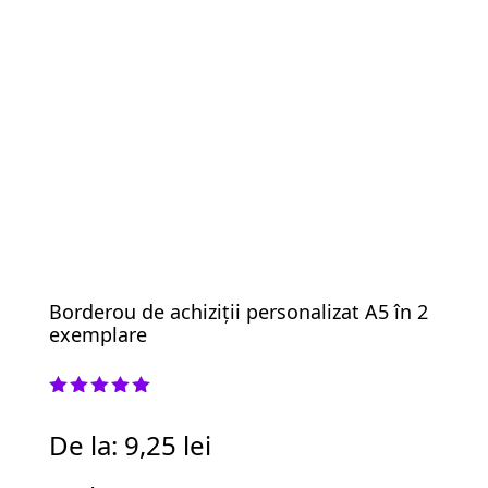
Borderou de achiziții personalizat A5 în 2
exemplare
Evaluat la
5.00
din 5
De la:
9,25
lei
pe baza
unei
singure