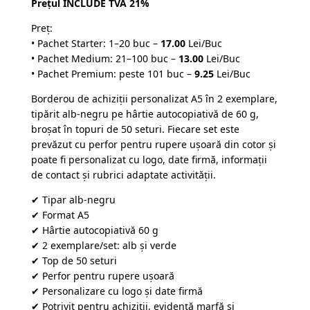
Prețul INCLUDE TVA 21%
evaluări
Preț:
• Pachet Starter: 1–20 buc –
17.00
Lei/Buc
• Pachet Medium: 21–100 buc –
13.00
Lei/Buc
• Pachet Premium: peste 101 buc –
9.25
Lei/Buc
Borderou de achiziții personalizat A5 în 2 exemplare,
tipărit alb-negru pe hârtie autocopiativă de 60 g,
broșat în topuri de 50 seturi. Fiecare set este
prevăzut cu perfor pentru rupere ușoară din cotor și
poate fi personalizat cu logo, date firmă, informații
de contact și rubrici adaptate activității.
✔ Tipar alb-negru
✔ Format A5
✔ Hârtie autocopiativă 60 g
✔ 2 exemplare/set: alb și verde
✔ Top de 50 seturi
✔ Perfor pentru rupere ușoară
✔ Personalizare cu logo și date firmă
✔ Potrivit pentru achiziții, evidență marfă și