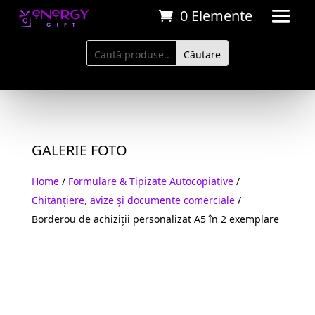
0 Elemente
GALERIE FOTO
Home
/
Formulare & Tipizate Autocopiative
/
Chitanțiere, avize și documente comerciale
/
Borderou de achiziții personalizat A5 în 2 exemplare