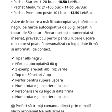
• Pachet Starter: 1–20 buc –
18.50
Lei/Buc
• Pachet Medium: 21–100 buc –
14.00
Lei/Buc
• Pachet Premium: peste 101 buc –
13.50
Lei/Buc
Avize de însoțire a mărfii autocopiative, tipărite alb-
negru pe hârtie autocopiativă de 60 g, broșat în
topuri de 50 seturi. Fiecare set este numerotat și
inseriat, prevăzut cu perfor pentru rupere ușoară
din cotor și poate fi personalizat cu logo, date firmă
și informații de contact.
✔ Tipar alb-negru
✔ Hârtie autocopiativă 60 g
✔ 3 exemplare/set: alb, roz,verde
✔ Top de 50 seturi / top
✔ Perfor pentru rupere ușoară
✔ Numerotare și inseriere incluse
✔ Personalizare cu logo și date firmă
✔ Numerotare și inseriere incluse
📩 Preferi să trimiți comanda direct prin e-mail?
Nicio problemă! Ne poți scrie la