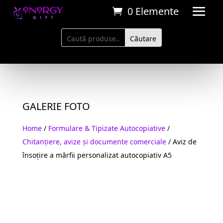
0 Elemente
GALERIE FOTO
Home
/
Formulare & Tipizate Autocopiative
/
Chitanțiere, avize și documente comerciale
/ Aviz de
însoțire a mărfii personalizat autocopiativ A5