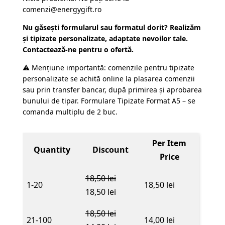
comenzi@energygift.ro
Nu găsești formularul sau formatul dorit? Realizăm
și tipizate personalizate, adaptate nevoilor tale.
Contactează-ne pentru o ofertă.
⚠️ Mențiune importantă: comenzile pentru tipizate
personalizate se achită online la plasarea comenzii
sau prin transfer bancar, după primirea și aprobarea
bunului de tipar. Formulare Tipizate Format A5 – se
comanda multiplu de 2 buc.
Per Item
Quantity
Discount
Price
18,50
lei
1-20
18,50
lei
18,50
lei
18,50
lei
21-100
14,00
lei