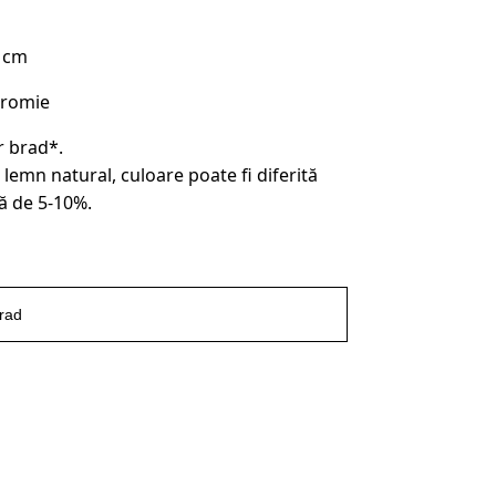
8 cm
cromie
r brad*.
 lemn natural, culoare poate fi diferită
ă de 5-10%.