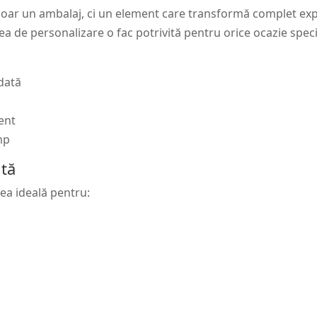
doar un ambalaj, ci un element care transformă complet exp
tea de personalizare o fac potrivită pentru orice ocazie speci
dată
ent
mp
ită
rea ideală pentru:
i