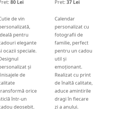
Pret:
80 Lei
Pret:
37 Lei
Cutie de vin
Calendar
personalizată,
personalizat cu
ideală pentru
fotografii de
cadouri elegante
familie, perfect
și ocazii speciale.
pentru un cadou
Designul
util și
personalizat și
emoționant.
finisajele de
Realizat cu print
calitate
de înaltă calitate,
transformă orice
aduce amintirile
sticlă într-un
dragi în fiecare
cadou deosebit.
zi a anului.