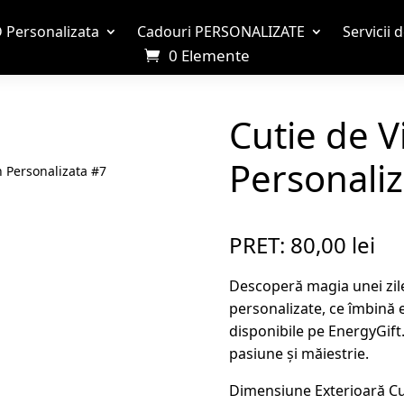
 Personalizata
Cadouri PERSONALIZATE
Servicii 
0 Elemente
Cutie de V
Personaliz
n Personalizata #7
PRET:
80,00
lei
Descoperă magia unei zile 
personalizate, ce îmbină 
disponibile pe EnergyGift.
pasiune și măiestrie.
Dimensiune Exterioară Cut