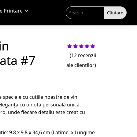
de Printare
in
Evaluat la
ata #7
(
12
recenzii
5.00
din 5
pe baza a
ale clientilor)
evaluări
de la
clienți
speciale cu cutiile noastre de vin
eleganța cu o notă personală unică,
ro, unde fiecare detaliu este creat cu
ie: 9.8 x 9,8 x 34,6 cm (Lațime x Lungime