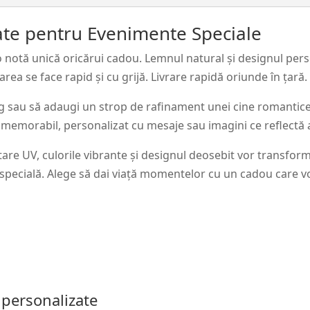
zate pentru Evenimente Speciale
 notă unică oricărui cadou. Lemnul natural și designul perso
a se face rapid și cu grijă. Livrare rapidă oriunde în țară.
rag sau să adaugi un strop de rafinament unei cine romantice
 memorabil, personalizat cu mesaje sau imagini ce reflectă a
re UV, culorile vibrante și designul deosebit vor transforma
 specială. Alege să dai viață momentelor cu un cadou care v
n personalizate