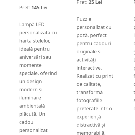
Pret:
25 Lei
Pret:
145 Lei
Puzzle
Lampă LED
personalizat cu
personalizată cu
poză, perfect
harta stelelor,
pentru cadouri
ideală pentru
originale și
aniversări sau
activități
momente
interactive.
speciale, oferind
Realizat cu print
un design
de calitate,
modern și
transformă
iluminare
fotografiile
ambientală
preferate într-o
plăcută. Un
experiență
cadou
distractivă și
personalizat
memorabilă.