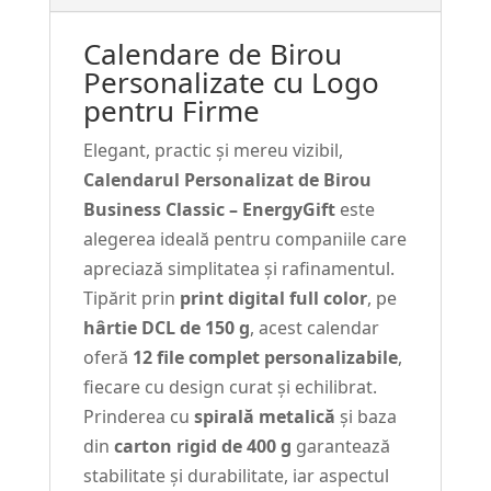
Print
Calendare de Birou
Full
Personalizate cu Logo
Color
pentru Firme
#3
Elegant, practic și mereu vizibil,
Calendarul Personalizat de Birou
Business Classic – EnergyGift
este
alegerea ideală pentru companiile care
apreciază simplitatea și rafinamentul.
Tipărit prin
print digital full color
, pe
hârtie DCL de 150 g
, acest calendar
oferă
12 file complet personalizabile
,
fiecare cu design curat și echilibrat.
Prinderea cu
spirală metalică
și baza
din
carton rigid de 400 g
garantează
stabilitate și durabilitate, iar aspectul