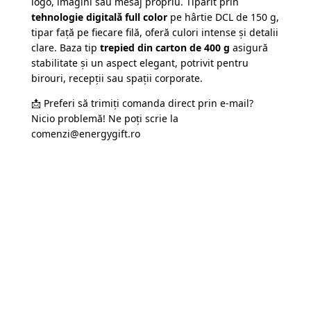
logo, imagini sau mesaj propriu. Tipărit prin
tehnologie digitală full color
pe hârtie DCL de 150 g,
tipar față pe fiecare filă, oferă culori intense și detalii
clare. Baza tip
trepied din carton de 400 g
asigură
stabilitate și un aspect elegant, potrivit pentru
birouri, recepții sau spații corporate.
📩 Preferi să trimiți comanda direct prin e-mail?
Nicio problemă! Ne poți scrie la
comenzi@energygift.ro