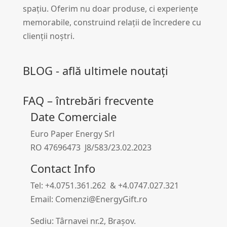
spațiu. Oferim nu doar produse, ci experiențe
memorabile, construind relații de încredere cu
clienții noștri.
BLOG - află ultimele noutați
FAQ – întrebări frecvente
Date Comerciale
Euro Paper Energy Srl
RO 47696473 J8/583/23.02.2023
Contact Info
Tel: +4.0751.361.262 & +4.0747.027.321
Email: Comenzi@EnergyGift.ro
Sediu: Târnavei nr.2, Brașov.