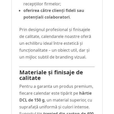
recepțiilor firmelor;
oferirea către clienți fideli sau
potențiali colaboratori
.
Prin designul profesional și finisajele
de calitate, calendarele noastre oferă
un echilibru ideal între estetică și
funcționalitate – un obiect util, dar și
un mijloc subtil de branding vizual.
Materiale și finisaje de
calitate
Pentru a garanta un produs premium,
fiecare calendar este tipărit pe
hârtie
DCL de 150 g
, un material superior, cu
suprafață uniformă și culori intense.
Suportul tip
trepied din carton de 400