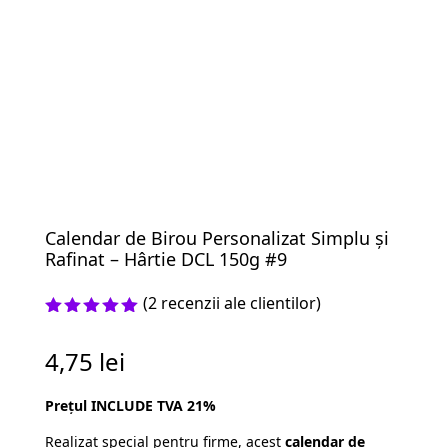
Calendar de Birou Personalizat Simplu și
Rafinat – Hârtie DCL 150g #9
(
2
recenzii ale clientilor)
Evaluat la
5.00
din 5
4,75
lei
pe baza a
evaluări
de la
Prețul INCLUDE TVA 21%
clienți
Realizat special pentru firme, acest
calendar de