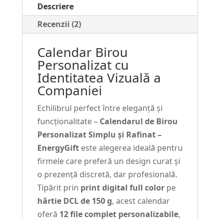
Descriere
și
Rafinat
Recenzii (2)
–
Calendar Birou
Hârtie
Personalizat cu
DCL
Identitatea Vizuală a
150g
Companiei
#9
Echilibrul perfect între eleganță și
funcționalitate –
Calendarul de Birou
Personalizat Simplu și Rafinat –
EnergyGift
este alegerea ideală pentru
firmele care preferă un design curat și
o prezență discretă, dar profesională.
Tipărit prin
print digital full color
pe
hârtie DCL de 150 g
, acest calendar
oferă
12 file complet personalizabile
,