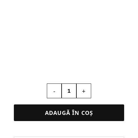
-
+
Cantitate
Calendar
de
ADAUGĂ ÎN COȘ
Birou
Personalizat
Simplu