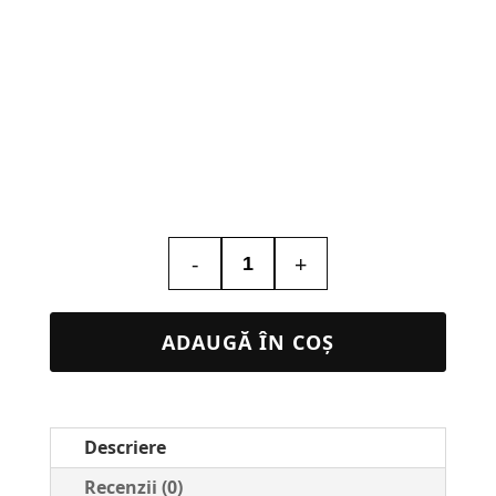
-
+
Cantitate
Calendar
Birou
ADAUGĂ ÎN COȘ
Personalizat
Premium
–
Descriere
Design
Modern
Recenzii (0)