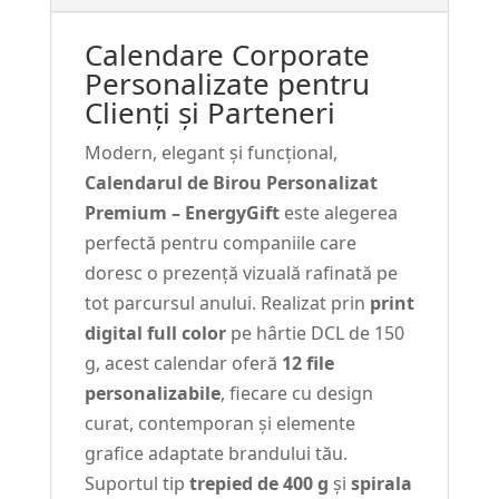
pentru
Calendare Corporate
Firme
Personalizate pentru
#5
Clienți și Parteneri
Modern, elegant și funcțional,
Calendarul de Birou Personalizat
Premium – EnergyGift
este alegerea
perfectă pentru companiile care
doresc o prezență vizuală rafinată pe
tot parcursul anului. Realizat prin
print
digital full color
pe hârtie DCL de 150
g, acest calendar oferă
12 file
personalizabile
, fiecare cu design
curat, contemporan și elemente
grafice adaptate brandului tău.
Suportul tip
trepied de 400 g
și
spirala