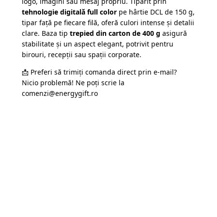
logo, imagini sau mesaj propriu. Tipărit prin
tehnologie digitală full color
pe hârtie DCL de 150 g,
tipar față pe fiecare filă, oferă culori intense și detalii
clare. Baza tip
trepied din carton de 400 g
asigură
stabilitate și un aspect elegant, potrivit pentru
birouri, recepții sau spații corporate.
📩 Preferi să trimiți comanda direct prin e-mail?
Nicio problemă! Ne poți scrie la
comenzi@energygift.ro