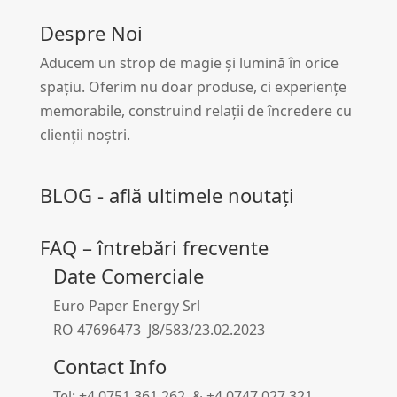
Despre Noi
Aducem un strop de magie și lumină în orice
spațiu. Oferim nu doar produse, ci experiențe
memorabile, construind relații de încredere cu
clienții noștri.
BLOG - află ultimele noutați
FAQ – întrebări frecvente
Date Comerciale
Euro Paper Energy Srl
RO 47696473 J8/583/23.02.2023
Contact Info
Tel: +4.0751.361.262 & +4.0747.027.321