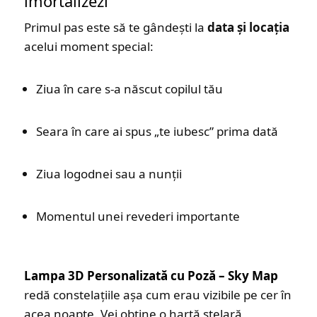
imortalizezi
Primul pas este să te gândești la
data și locația
acelui moment special:
Ziua în care s-a născut copilul tău
Seara în care ai spus „te iubesc” prima dată
Ziua logodnei sau a nunții
Momentul unei revederi importante
Lampa 3D Personalizată cu Poză – Sky Map
redă constelațiile așa cum erau vizibile pe cer în
acea noapte. Vei obține o hartă stelară