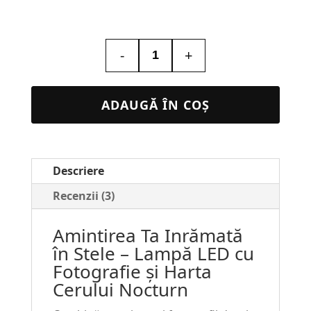
-
+
Cantitate
Lampa
3D
ADAUGĂ ÎN COȘ
Personalizata
cu
Poza
Descriere
–
Sky
Recenzii (3)
Map
Amintirea Ta Inrămată
#113
în Stele – Lampă LED cu
Fotografie și Harta
Cerului Nocturn