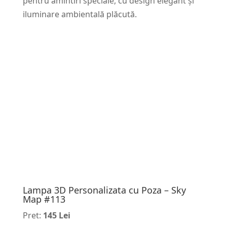
pentru amintiri speciale, cu design elegant și
iluminare ambientală plăcută.
Lampa 3D Personalizata cu Poza – Sky
Map #113
Pret:
145 Lei