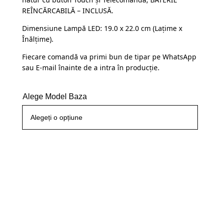
fost:
109,99 lei.
REÎNCĂRCABILĂ – INCLUSĂ.
145,00 lei.
Dimensiune Lampă LED: 19.0 x 22.0 cm (Lațime x
Înălțime).
Fiecare comandă va primi bun de tipar pe WhatsApp
sau E-mail înainte de a intra în producție.
Alege Model Baza