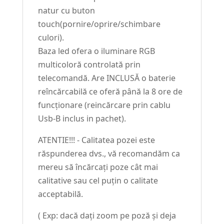
natur cu buton
touch(pornire/oprire/schimbare
culori).
Baza led ofera o iluminare RGB
multicoloră controlată prin
telecomandă. Are INCLUSĂ o baterie
reîncărcabilă ce oferă până la 8 ore de
funcționare (reincărcare prin cablu
Usb-B inclus in pachet).
ATENTIE!!! - Calitatea pozei este
răspunderea dvs., vă recomandăm ca
mereu să încărcați poze cât mai
calitative sau cel puțin o calitate
acceptabilă.
( Exp: dacă dați zoom pe poză și deja