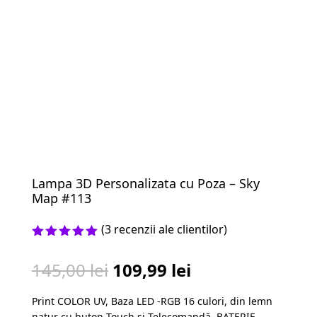
Lampa 3D Personalizata cu Poza – Sky
Map #113
(
3
recenzii ale clientilor)
Evaluat la
5.00
din 5
Prețul
Prețul
145,00
lei
109,99
lei
pe baza a
evaluări
inițial
curent
de la
Print COLOR UV, Baza LED -RGB 16 culori, din lemn
a
este:
clienți
natur cu buton Touch și Telecomandă, BATERIE