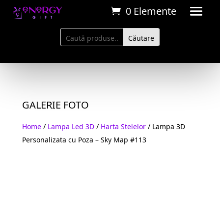
0 Elemente
GALERIE FOTO
Home
/
Lampa Led 3D
/
Harta Stelelor
/ Lampa 3D
Personalizata cu Poza – Sky Map #113