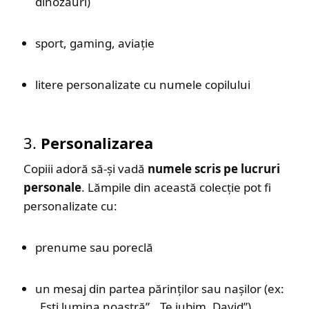
dinozauri)
sport, gaming, aviație
litere personalizate cu numele copilului
3.
Personalizarea
Copiii adoră să-și vadă
numele scris pe lucruri
personale
. Lămpile din această colecție pot fi
personalizate cu:
prenume sau poreclă
un mesaj din partea părinților sau nașilor (ex:
„Ești lumina noastră”, „Te iubim, David”)