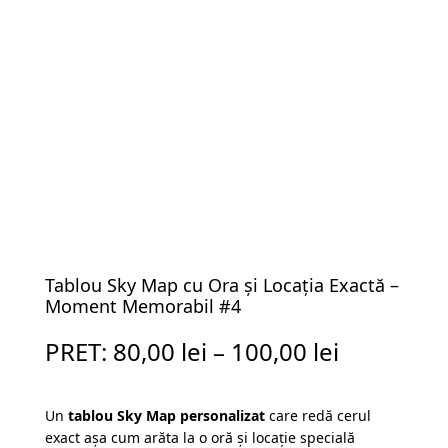
Tablou Sky Map cu Ora și Locația Exactă –
Moment Memorabil #4
PRET:
80,00
lei
–
100,00
lei
Un
tablou Sky Map personalizat
care redă cerul
exact așa cum arăta la o oră și locație specială