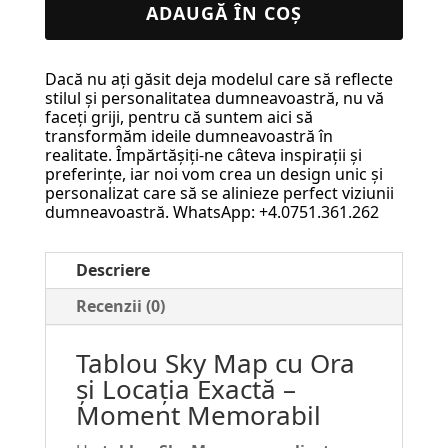
Sky
ADAUGĂ ÎN COȘ
Map
cu
Dacă nu ați găsit deja modelul care să reflecte
Ora
stilul și personalitatea dumneavoastră, nu vă
și
faceți griji, pentru că suntem aici să
transformăm ideile dumneavoastră în
Locația
realitate. Împărtășiți-ne câteva inspirații și
Exactă
preferințe, iar noi vom crea un design unic și
personalizat care să se alinieze perfect viziunii
–
dumneavoastră. WhatsApp: +4.0751.361.262
Moment
Memorabil
Descriere
#4
Recenzii (0)
Tablou Sky Map cu Ora
și Locația Exactă –
Moment Memorabil