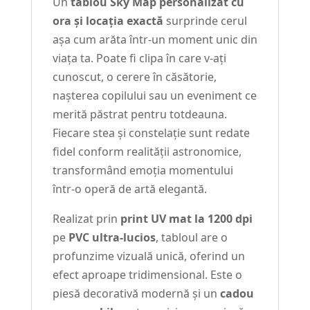
Un
tablou Sky Map personalizat cu
ora și locația exactă
surprinde cerul
așa cum arăta într-un moment unic din
viața ta. Poate fi clipa în care v-ați
cunoscut, o cerere în căsătorie,
nașterea copilului sau un eveniment ce
merită păstrat pentru totdeauna.
Fiecare stea și constelație sunt redate
fidel conform realității astronomice,
transformând emoția momentului
într-o operă de artă elegantă.
Realizat prin
print UV mat la 1200 dpi
pe
PVC ultra-lucios
, tabloul are o
profunzime vizuală unică, oferind un
efect aproape tridimensional. Este o
piesă decorativă modernă și un
cadou