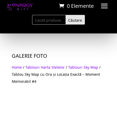
0 Elemente
GALERIE FOTO
Home
/
Tablouri Harta Stelelor
/
Tablouri Sky Map
/
Tablou Sky Map cu Ora și Locația Exactă – Moment
Memorabil #4