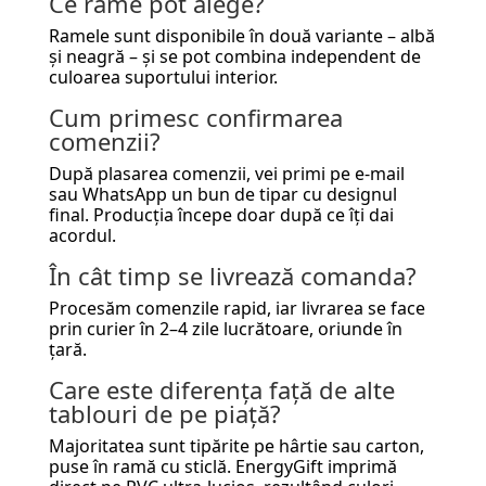
Ce rame pot alege?
Ramele sunt disponibile în două variante – albă
și neagră – și se pot combina independent de
culoarea suportului interior.
Cum primesc confirmarea
comenzii?
După plasarea comenzii, vei primi pe e-mail
sau WhatsApp un bun de tipar cu designul
final. Producția începe doar după ce îți dai
acordul.
În cât timp se livrează comanda?
Procesăm comenzile rapid, iar livrarea se face
prin curier în 2–4 zile lucrătoare, oriunde în
țară.
Care este diferența față de alte
tablouri de pe piață?
Majoritatea sunt tipărite pe hârtie sau carton,
puse în ramă cu sticlă. EnergyGift imprimă