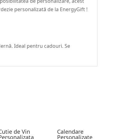
posibilitatea de personalizare, acest
rdezie personalizată de la EnergyGift !
dernă. Ideal pentru cadouri. Se
Cutie de Vin
Calendare
Personalizata
Personalizate