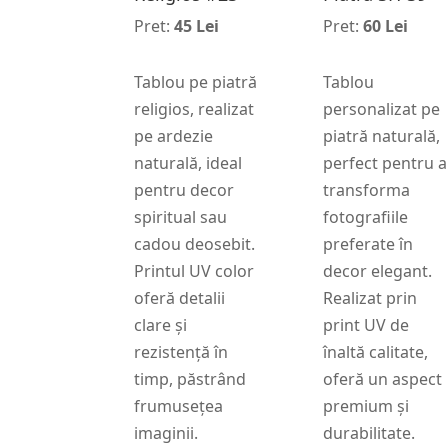
Pret:
45 Lei
Pret:
60 Lei
Tablou pe piatră
Tablou
religios, realizat
personalizat pe
pe ardezie
piatră naturală,
naturală, ideal
perfect pentru a
pentru decor
transforma
spiritual sau
fotografiile
cadou deosebit.
preferate în
Printul UV color
decor elegant.
oferă detalii
Realizat prin
clare și
print UV de
rezistență în
înaltă calitate,
timp, păstrând
oferă un aspect
frumusețea
premium și
imaginii.
durabilitate.