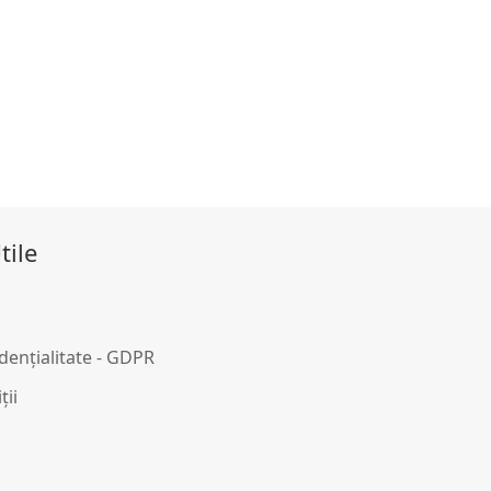
tile
idențialitate - GDPR
ții