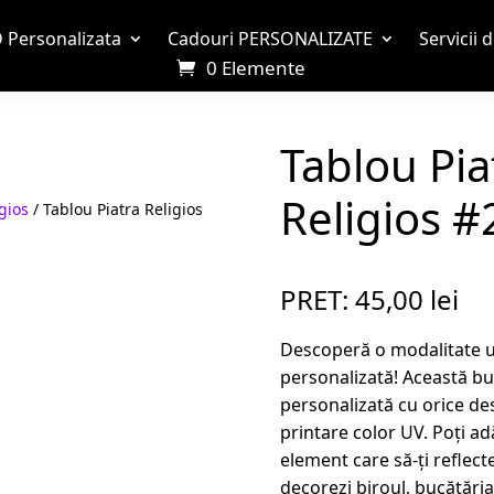
 Personalizata
Cadouri PERSONALIZATE
Servicii 
0 Elemente
Tablou Pia
Religios #
gios
/ Tablou Piatra Religios
PRET:
45,00
lei
Descoperă o modalitate un
personalizată! Această bu
personalizată cu orice des
printare color UV. Poți ad
element care să-ți reflecte 
decorezi biroul, bucătăria