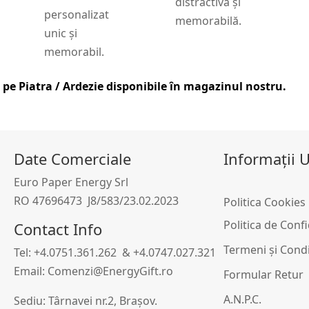
distractivă și
personalizat
memorabilă.
unic și
memorabil.
 pe Piatra / Ardezie
disponibile în magazinul nostru.
Date Comerciale
Informații U
Euro Paper Energy Srl
RO 47696473 J8/583/23.02.2023
Politica Cookies
i
Politica de Conf
Contact Info
Termeni și Condi
Tel: +4.0751.361.262 & +4.0747.027.321
Email: Comenzi@EnergyGift.ro
Formular Retur
A.N.P.C.
Sediu: Târnavei nr.2, Brașov.