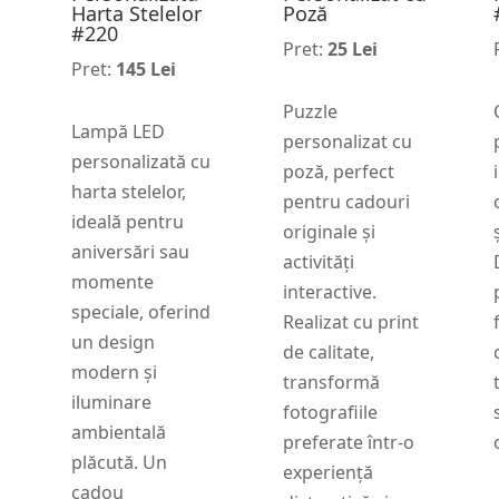
Harta Stelelor
Poză
#220
Pret:
25 Lei
Pret:
145 Lei
Puzzle
Lampă LED
personalizat cu
personalizată cu
poză, perfect
harta stelelor,
pentru cadouri
ideală pentru
originale și
aniversări sau
activități
momente
interactive.
speciale, oferind
Realizat cu print
un design
de calitate,
modern și
transformă
iluminare
fotografiile
ambientală
preferate într-o
plăcută. Un
experiență
cadou