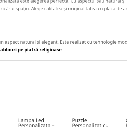
onalizată este alegerea perfectă. Cu aspectul său natural și 
icărui spațiu. Alege calitatea și originalitatea cu placa de a
n aspect natural și elegant. Este realizat cu tehnologie mo
tablouri pe piatră religioase
.
Lampa Led
Puzzle
Personalizata –
Personalizat cu