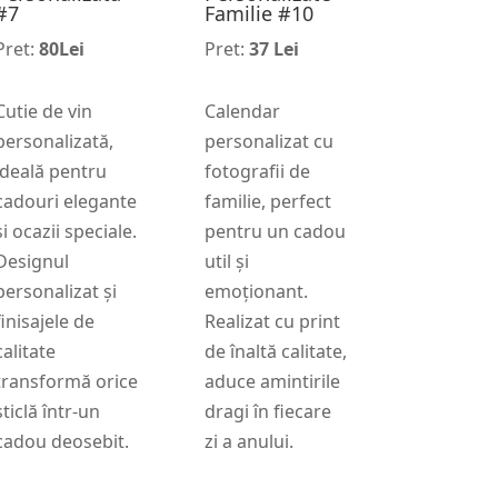
#7
Familie #10
Pret:
80Lei
Pret:
37 Lei
Cutie de vin
Calendar
personalizată,
personalizat cu
ideală pentru
fotografii de
cadouri elegante
familie, perfect
și ocazii speciale.
pentru un cadou
Designul
util și
personalizat și
emoționant.
finisajele de
Realizat cu print
calitate
de înaltă calitate,
transformă orice
aduce amintirile
sticlă într-un
dragi în fiecare
cadou deosebit.
zi a anului.