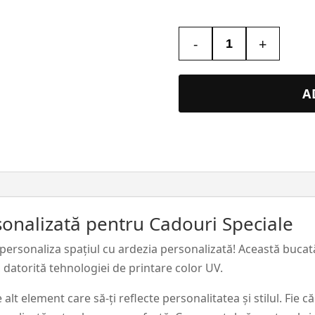
-
+
Cantitate
Tablou
Piatra
A
Religios
#25
sonalizată pentru Cadouri Speciale
personaliza spațiul cu ardezia personalizată! Această bucat
 datorită tehnologiei de printare color UV.
lt element care să-ți reflecte personalitatea și stilul. Fie c