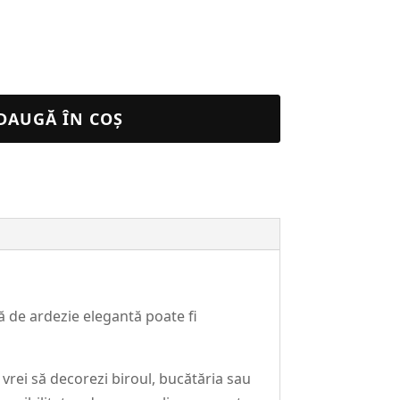
DAUGĂ ÎN COȘ
ă de ardezie elegantă poate fi
ă vrei să decorezi biroul, bucătăria sau