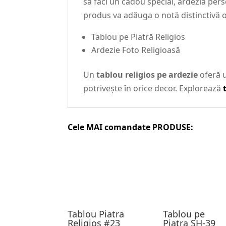
să faci un cadou special, ardezia pers
produs va adăuga o notă distinctivă or
Tablou pe Piatră Religios
Ardezie Foto Religioasă
Un
tablou religios pe ardezie
oferă u
potrivește în orice decor. Explorează
Cele MAI comandate PRODUSE:
Tablou Piatra
Tablou pe
Religios #23
Piatra SH-39