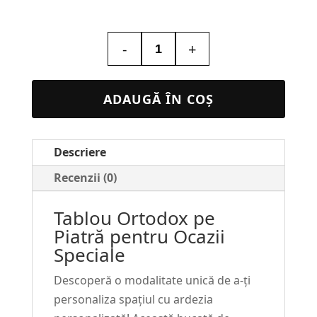
-
+
Cantitate
Tablou
Piatra
ADAUGĂ ÎN COȘ
Religios
#14
Descriere
Recenzii (0)
Tablou Ortodox pe
Piatră pentru Ocazii
Speciale
Descoperă o modalitate unică de a-ți
personaliza spațiul cu ardezia