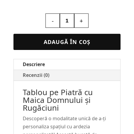
-
+
Cantitate
Tablou
Piatra
ADAUGĂ ÎN COȘ
Religios
#12
Descriere
Recenzii (0)
Tablou pe Piatră cu
Maica Domnului și
Rugăciuni
Descoperă o modalitate unică de a-ți
personaliza spațiul cu ardezia