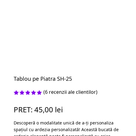
Tablou pe Piatra SH-25
(
6
recenzii ale clientilor)
Evaluat la
5.00
din 5
PRET:
45,00
lei
pe baza a
evaluări
de la
Descoperă o modalitate unică de a-ți personaliza
clienți
spațiul cu ardezia personalizată! Această bucată de