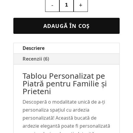
-
+
Cantitate
Tablou
pe
ADAUGĂ ÎN COȘ
Piatra
SH-
Descriere
25
Recenzii (6)
Tablou Personalizat pe
Piatră pentru Familie și
Prieteni
Descoperă o modalitate unică de a-ți
personaliza spațiul cu ardezia
personalizată! Această bucată de
ardezie elegantă poate fi personalizată