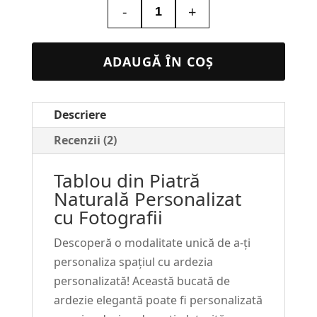
-
+
Cantitate
Tablou
pe
ADAUGĂ ÎN COȘ
Piatra
SH-
Descriere
08
Recenzii (2)
Tablou din Piatră
Naturală Personalizat
cu Fotografii
Descoperă o modalitate unică de a-ți
personaliza spațiul cu ardezia
personalizată! Această bucată de
ardezie elegantă poate fi personalizată