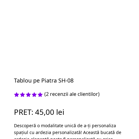
Tablou pe Piatra SH-08
(
2
recenzii ale clientilor)
Evaluat la
5.00
din 5
PRET:
45,00
lei
pe baza a
evaluări
de la
Descoperă o modalitate unică de a-ți personaliza
clienți
spațiul cu ardezia personalizată! Această bucată de