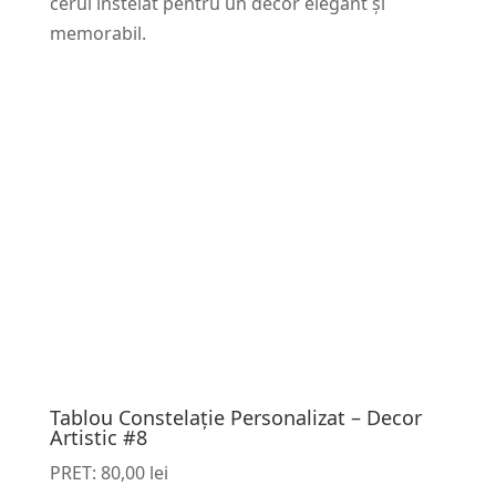
cerul înstelat pentru un decor elegant și
memorabil.
Tablou Constelație Personalizat – Decor
Artistic #8
PRET:
80,00
lei