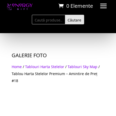
0 Elemente
GALERIE FOTO
Home
/
Tablouri Harta Stelelor
/
Tablouri Sky Map
/
Tablou Harta Stelelor Premium – Amintire de Preț
#18