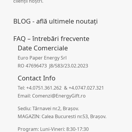
clienții noștri.
BLOG - află ultimele noutați
FAQ – întrebări frecvente
Date Comerciale
Euro Paper Energy Srl
RO 47696473 J8/583/23.02.2023
Contact Info
Tel: +4.0751.361.262 & +4.0747.027.321
Email: Comenzi@EnergyGift.ro
Sediu: Târnavei nr.2, Brașov.
MAGAZIN: Calea Bucuresti nr.53, Brașov.
Program: Luni-Vineri: 8:30-17:30