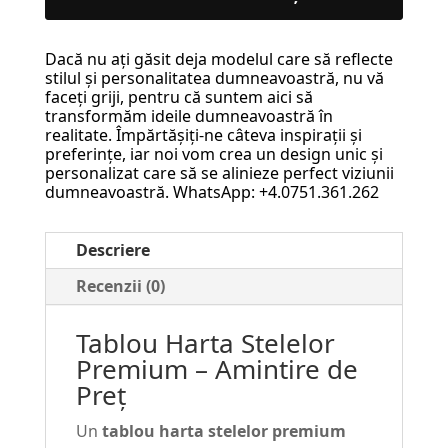
Stelelor
Premium
Dacă nu ați găsit deja modelul care să reflecte
–
stilul și personalitatea dumneavoastră, nu vă
Amintire
faceți griji, pentru că suntem aici să
transformăm ideile dumneavoastră în
de
realitate. Împărtășiți-ne câteva inspirații și
Preț
preferințe, iar noi vom crea un design unic și
personalizat care să se alinieze perfect viziunii
#18
dumneavoastră. WhatsApp: +4.0751.361.262
Descriere
Recenzii (0)
Tablou Harta Stelelor
Premium – Amintire de
Preț
Un
tablou harta stelelor premium