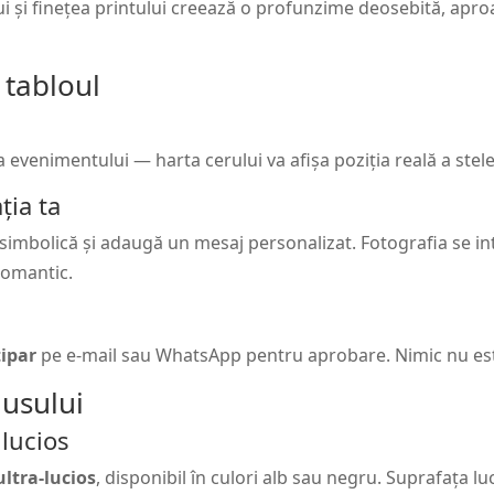
lui și finețea printului creează o profunzime deosebită, apro
 tabloul
a evenimentului — harta cerului va afișa poziția reală a stele
ția ta
 simbolică și adaugă un mesaj personalizat. Fotografia se i
 romantic.
tipar
pe e-mail sau WhatsApp pentru aprobare. Nimic nu este
dusului
 lucios
ultra-lucios
, disponibil în culori alb sau negru. Suprafața l