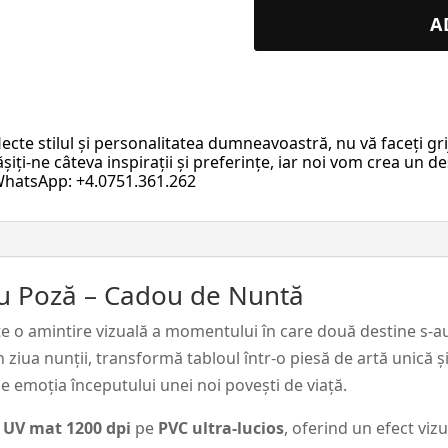
Harta
A
Stelelor
cu
Poză
–
lecte stilul și personalitatea dumneavoastră, nu vă faceți g
Cadou
iți-ne câteva inspirații și preferințe, iar noi vom crea un de
de
 WhatsApp: +4.0751.361.262
Nuntă
#5
cu Poză – Cadou de Nuntă
e o amintire vizuală a momentului în care două destine s-au
n ziua nunții, transformă tabloul într-o piesă de artă unică
e emoția începutului unei noi povești de viață.
t UV mat 1200 dpi
pe
PVC ultra-lucios
, oferind un efect vizu