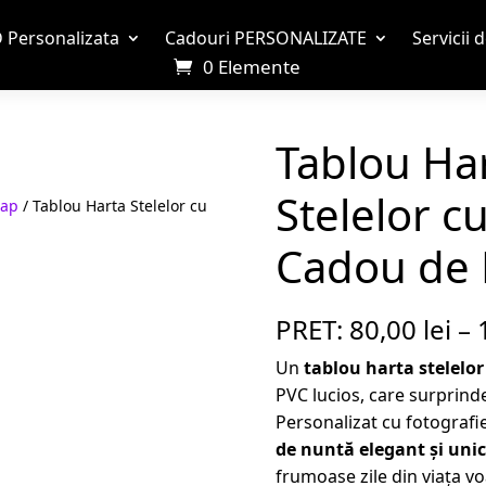
 Personalizata
Cadouri PERSONALIZATE
Servicii 
0 Elemente
Tablou Ha
Stelelor c
Map
/ Tablou Harta Stelelor cu
Cadou de 
PRET:
80,00
lei
–
Un
tablou harta stelelor
PVC lucios, care surprinde
Personalizat cu fotografie
de nuntă elegant și unic
frumoase zile din viața vo