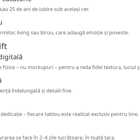
sau 25 de ani de iubire sub același cer.
u
dormitor, living sau birou, care adaugă emoție și poveste.
ft
igitală
izice – nu mockupuri – pentru a reda fidel textura, luciul și 
ă
ență îndelungată și detalii fine.
 dedicație – fiecare tablou este realizat exclusiv pentru tine.
rarea se face în 2–4 zile lucrătoare, în toată țara.