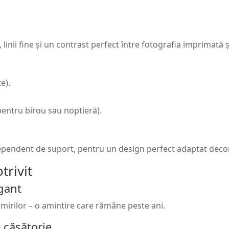
 linii fine și un contrast perfect între fotografia imprimată și
e).
 pentru birou sau noptieră).
ependent de suport, pentru un design perfect adaptat decor
trivit
gant
mirilor – o amintire care rămâne peste ani.
 căsătorie