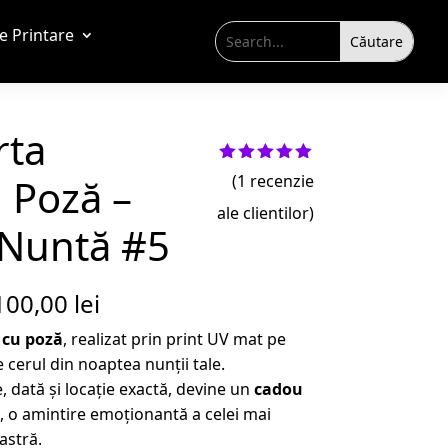
de Printare
rta
Evaluat la
u Poză –
(
1
recenzie
5.00
din 5
pe baza
ale clientilor)
unei
Nuntă #5
singure
evaluări
100,00
lei
 cu poză
, realizat prin print UV mat pe
 cerul din noaptea nunții tale.
, dată și locație exactă, devine un
cadou
, o amintire emoționantă a celei mai
astră.