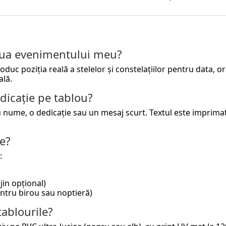
ziua evenimentului meu?
 poziția reală a stelelor și constelațiilor pentru data, ora ș
ală.
dicație pe tablou?
cu nume, o dedicație sau un mesaj scurt. Textul este imprim
e?
:
jin opțional)
pentru birou sau noptieră)
tablourile?