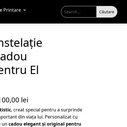
de Printare
stelație
 Cadou
entru El
100,00
lei
tistic
, creat special pentru a surprinde
ortant din viața lui. Personalizat cu
ne un
cadou elegant și original pentru