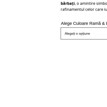
bărbați
, o amintire simbol
rafinamentul celor care i
Alege Culoare Ramă & 