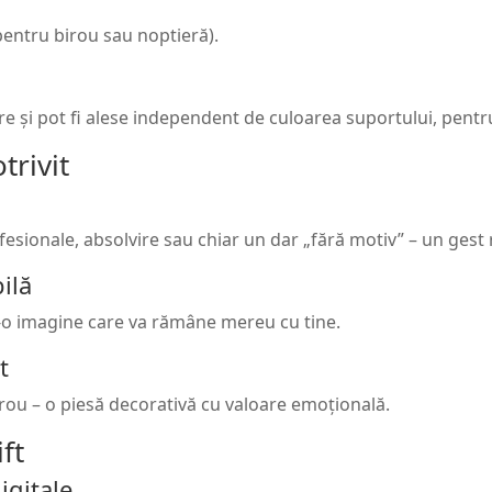
 pentru birou sau noptieră).
 și pot fi alese independent de culoarea suportului, pentru a
trivit
fesionale, absolvire sau chiar un dar „fără motiv” – un gest 
ilă
o imagine care va rămâne mereu cu tine.
t
irou – o piesă decorativă cu valoare emoțională.
ft
igitale