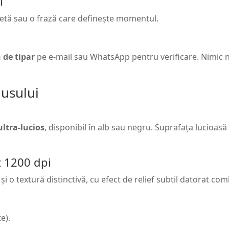
l
retă sau o frază care definește momentul.
 de tipar
pe e-mail sau WhatsApp pentru verificare. Nimic 
dusului
ultra-lucios
, disponibil în alb sau negru. Suprafața lucioasă
t 1200 dpi
 și o textură distinctivă, cu efect de relief subtil datorat com
e).