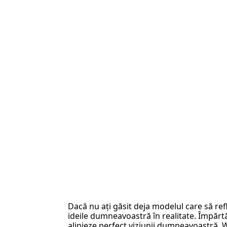
Dacă nu ați găsit deja modelul care să ref
ideile dumneavoastră în realitate. Împărtăș
alinieze perfect viziunii dumneavoastră.