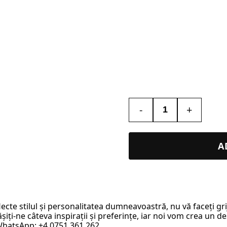
-
+
Cantitate
Tablou
Constelație
A
Artistic
–
Cadou
Original
lecte stilul și personalitatea dumneavoastră, nu vă faceți g
pentru
iți-ne câteva inspirații și preferințe, iar noi vom crea un de
El
 WhatsApp: +4.0751.361.262