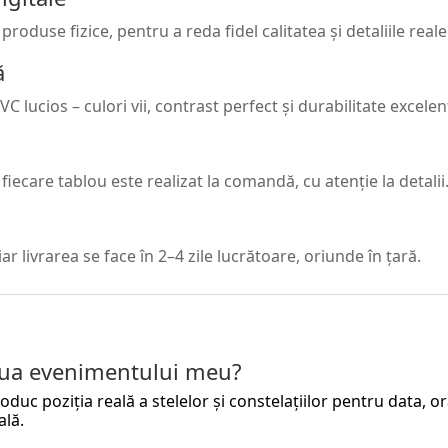
roduse fizice, pentru a reda fidel calitatea și detaliile reale
ă
VC lucios – culori vii, contrast perfect și durabilitate excelen
 fiecare tablou este realizat la comandă, cu atenție la detalii
r livrarea se face în 2–4 zile lucrătoare, oriunde în țară.
ziua evenimentului meu?
 poziția reală a stelelor și constelațiilor pentru data, ora ș
ală.