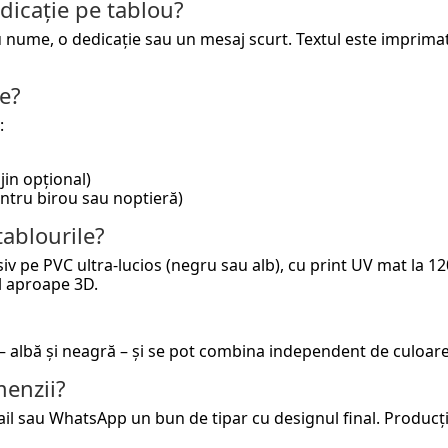
dicație pe tablou?
cu nume, o dedicație sau un mesaj scurt. Textul este imprim
e?
:
jin opțional)
pentru birou sau noptieră)
tablourile?
siv pe PVC ultra-lucios (negru sau alb), cu print UV mat la 12
l aproape 3D.
– albă și neagră – și se pot combina independent de culoarea
enzii?
il sau WhatsApp un bun de tipar cu designul final. Producți