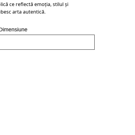
ică ce reflectă emoția, stilul și
ubesc arta autentică.
Dimensiune