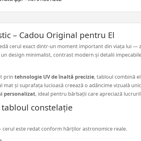
#26
stic – Cadou Original pentru El
edă cerul exact dintr-un moment important din viața lui — zi
 un design minimalist, contrast modern și detalii impecabile
t prin
tehnologie UV de înaltă precizie
, tabloul combină e
tul mat și suprafața lucioasă creează o adâncime vizuală unic
și personalizat
, ideal pentru bărbații care apreciază lucruril
tabloul constelație
 – cerul este redat conform hărților astronomice reale.