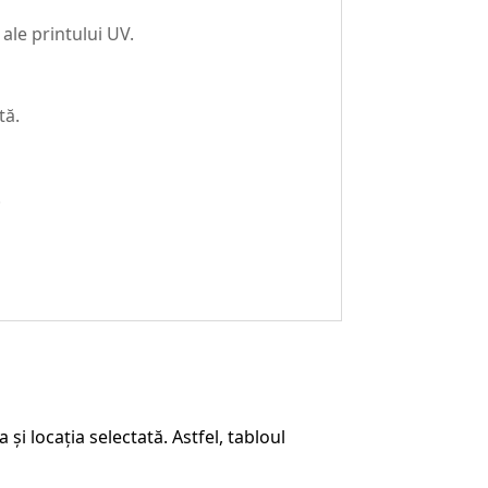
 ale printului UV.
tă.
.
i locația selectată. Astfel, tabloul