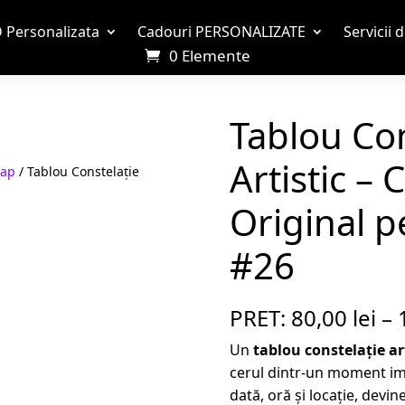
 Personalizata
Cadouri PERSONALIZATE
Servicii 
0 Elemente
Tablou Con
Artistic –
Map
/ Tablou Constelație
Original p
#26
PRET:
80,00
lei
–
Un
tablou constelație ar
cerul dintr-un moment imp
dată, oră și locație, devi