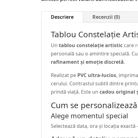
Descriere
Recenzii (0)
Tablou Constelație Arti
Un
tablou constelație artistic
care r
personală sau o amintire specială. Cu
rafinament și emoție discretă
.
Realizat pe
PVC ultra-lucios
, imprima
cerului. Contrastul subtil dintre prin
prindă viață. Este un
cadou original 
Cum se personalizează 
Alege momentul special
Selectează data, ora și locația exactă