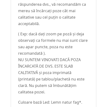
răspunderea dvs., vă recomandăm ca
mereu să încărcați poze cât mai
calitative sau cel puțin o calitate
acceptabilă.
( Exp: dacă dați zoom pe poză și deja
observați ca formele nu mai sunt clare
sau apar puncte, poza nu este
recomandată ).
NU SUNTEM VINOVATI DACĂ POZA
ÎNCARCATĂ DE DVS. ESTE SLAB
CALITATIVĂ și poza imprimată
(printată) pe tablou/plachetă nu este
clară. Nu putem să îmbunătățim
calitatea pozei.
Culoare bază Led: Lemn natur fag*.