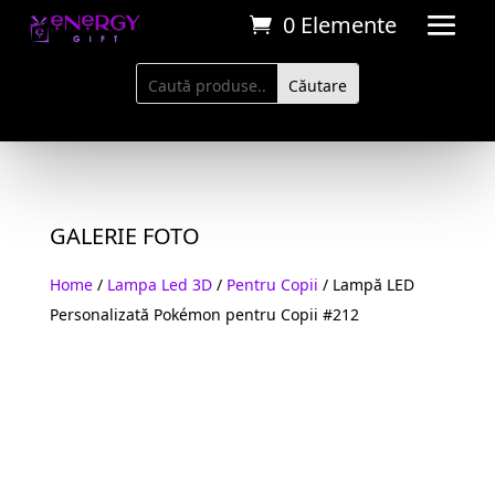
0 Elemente
GALERIE FOTO
Home
/
Lampa Led 3D
/
Pentru Copii
/ Lampă LED
Personalizată Pokémon pentru Copii #212