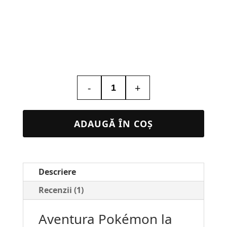
-
+
Cantitate
Lampă
LED
ADAUGĂ ÎN COȘ
Personalizată
Pokémon
pentru
Descriere
Copii
#212
Recenzii (1)
Aventura Pokémon la