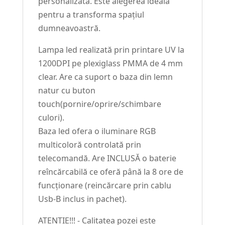
personalizată. Este alegerea ideală
pentru a transforma spațiul
dumneavoastră.
Lampa led realizată prin printare UV la
1200DPI pe plexiglass PMMA de 4 mm
clear. Are ca suport o baza din lemn
natur cu buton
touch(pornire/oprire/schimbare
culori).
Baza led ofera o iluminare RGB
multicoloră controlată prin
telecomandă. Are INCLUSĂ o baterie
reîncărcabilă ce oferă până la 8 ore de
funcționare (reincărcare prin cablu
Usb-B inclus in pachet).
ATENTIE!!! - Calitatea pozei este