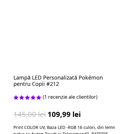
Lampă LED Personalizată Pokémon
pentru Copii #212
(
1
recenzie ale clientilor)
Evaluat la
5.00
din 5
Prețul
Prețul
145,00
lei
109,99
lei
pe baza
unei
inițial
curent
singure
Print COLOR UV, Baza LED -RGB 16 culori, din lemn
a
este:
evaluări
natur cu buton Touch și Telecomandă, BATERIE