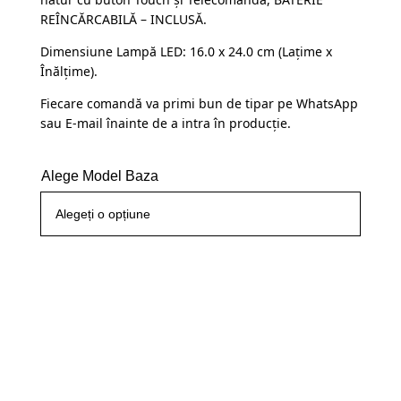
fost:
109,99 lei.
REÎNCĂRCABILĂ – INCLUSĂ.
145,00 lei.
Dimensiune Lampă LED: 16.0 x 24.0 cm (Lațime x
Înălțime).
Fiecare comandă va primi bun de tipar pe WhatsApp
sau E-mail înainte de a intra în producție.
Alege Model Baza