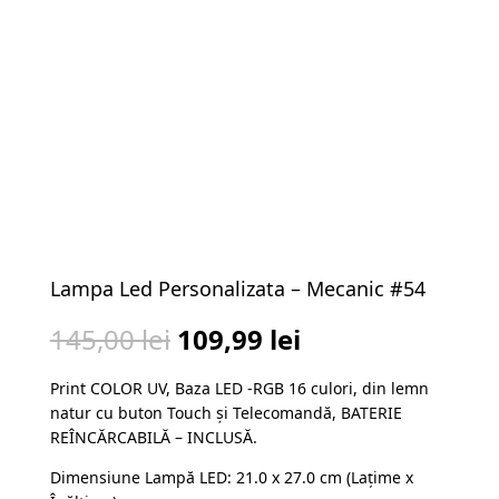
Lampa Led Personalizata – Mecanic #54
Prețul
Prețul
145,00
lei
109,99
lei
inițial
curent
Print COLOR UV, Baza LED -RGB 16 culori, din lemn
a
este:
natur cu buton Touch și Telecomandă, BATERIE
fost:
109,99 lei.
REÎNCĂRCABILĂ – INCLUSĂ.
145,00 lei.
Dimensiune Lampă LED: 21.0 x 27.0 cm (Lațime x