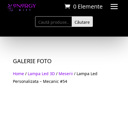
0 Elemente
GALERIE FOTO
Home
/
Lampa Led 3D
/
Meserii
/ Lampa Led
Personalizata – Mecanic #54