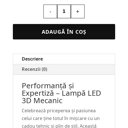
-
+
Cantitate
Lampa
Led
ADAUGĂ ÎN COȘ
Personalizata
–
Mecanic
Descriere
#54
Recenzii (0)
Performanță și
Expertiză – Lampă LED
3D Mecanic
Celebrează priceperea și pasiunea
celui care ține totul în mișcare cu un
cadou tehnic și plin de stil. Această