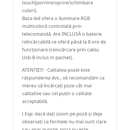
touch(pornire/oprire/schimbare
culori).
Baza led ofera o iluminare RGB
multicoloră controlată prin
telecomandă. Are INCLUSĂ o baterie
reîncărcabilă ce oferă până la 8 ore de
funcționare (reincărcare prin cablu
Usb-B inclus in pachet).
ATENTIE!!! - Calitatea pozei este
răspunderea dvs., vă recomandăm ca
mereu să încărcați poze cât mai
calitative sau cel puțin o calitate
acceptabilă.
( Exp: dacă dați zoom pe poză și deja
observați ca formele nu mai sunt clare
sau apar puncte, poza nu este