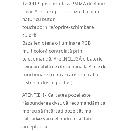
1200DPI pe plexiglass PMMA de 4 mm
clear. Are ca suport o baza din lemn
natur cu buton
touch(pornire/oprire/schimbare
culori).
Baza led ofera o iluminare RGB
multicoloră controlată prin
telecomandă. Are INCLUSĂ o baterie
reîncărcabilă ce oferă până la 8 ore de
funcționare (reincărcare prin cablu
Usb-B inclus in pachet).
ATENTIE!!! - Calitatea pozei este
răspunderea dvs., vă recomandăm ca
mereu să încărcați poze cât mai
calitative sau cel puțin o calitate
acceptabilă.