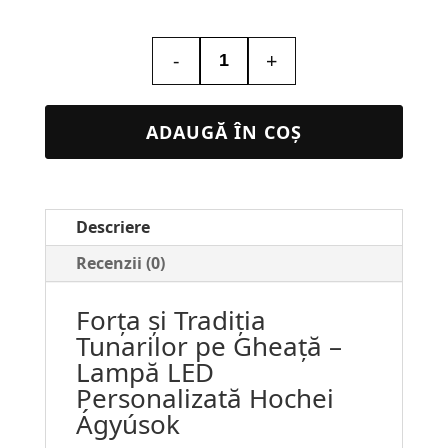
-
+
Cantitate
Lampa
Led
ADAUGĂ ÎN COȘ
Personalizata
–
Hochei
Descriere
Ágyúsok
#170
Recenzii (0)
Forța și Tradiția
Tunarilor pe Gheață –
Lampă LED
Personalizată Hochei
Ágyúsok