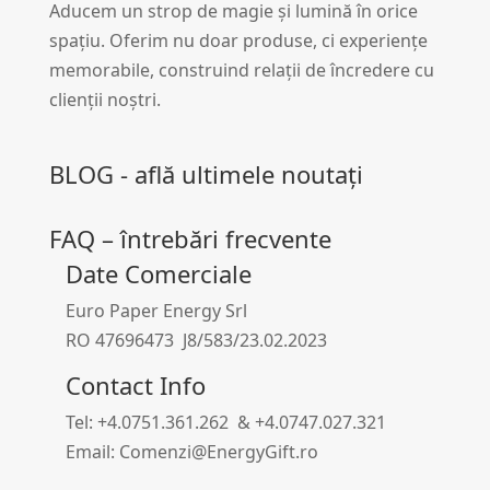
Aducem un strop de magie și lumină în orice
spațiu. Oferim nu doar produse, ci experiențe
memorabile, construind relații de încredere cu
clienții noștri.
BLOG - află ultimele noutați
FAQ – întrebări frecvente
Date Comerciale
Euro Paper Energy Srl
RO 47696473 J8/583/23.02.2023
Contact Info
Tel: +4.0751.361.262 & +4.0747.027.321
Email: Comenzi@EnergyGift.ro