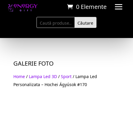
0 Elemente
GALERIE FOTO
Home
/
Lampa Led 3D
/
Sport
/ Lampa Led
Personalizata – Hochei Ágyúsok #170