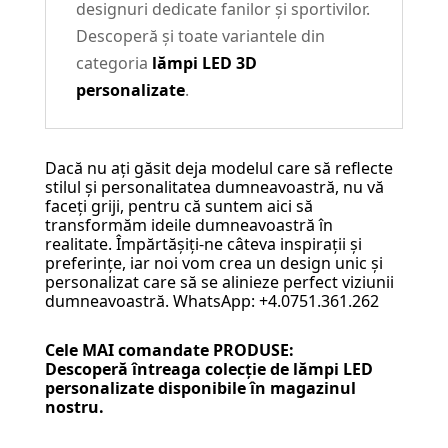
designuri dedicate fanilor și sportivilor.
Descoperă și toate variantele din
categoria
lămpi LED 3D
personalizate
.
Dacă nu ați găsit deja modelul care să reflecte
stilul și personalitatea dumneavoastră, nu vă
faceți griji, pentru că suntem aici să
transformăm ideile dumneavoastră în
realitate. Împărtășiți-ne câteva inspirații și
preferințe, iar noi vom crea un design unic și
personalizat care să se alinieze perfect viziunii
dumneavoastră. WhatsApp: +4.0751.361.262
Cele MAI comandate PRODUSE:
Descoperă întreaga colecție de
lămpi LED
personalizate
disponibile în magazinul
nostru.