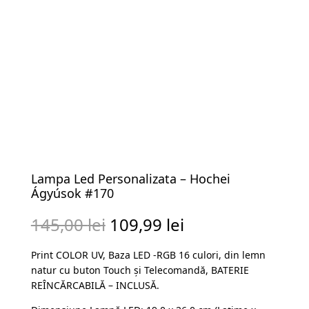
Lampa Led Personalizata – Hochei
Ágyúsok #170
Prețul
Prețul
145,00
lei
109,99
lei
inițial
curent
Print COLOR UV, Baza LED -RGB 16 culori, din lemn
a
este:
natur cu buton Touch și Telecomandă, BATERIE
fost:
109,99 lei.
REÎNCĂRCABILĂ – INCLUSĂ.
145,00 lei.